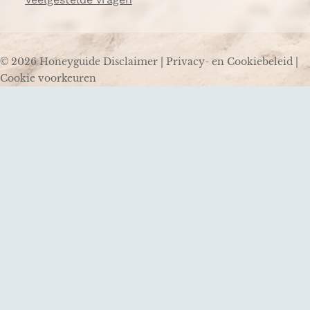
© 2026 Honeyguide
Disclaimer
|
Privacy- en Cookiebeleid
|
Cookie voorkeuren