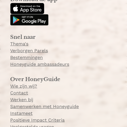
t
T
a
o
g
k
r
a
Snel naar
m
Thema's
Verborgen Parels
Bestemmingen
Honeyguide ambassadeurs
Over HoneyGuide
Wie zijn wij?
Contact
Werken bij
Samenwerken met Honeyguide
Instameet
Positieve Impact Criteria
Veelgestelde vragen