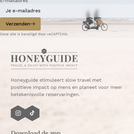
E-mailadres
n
n
a
a
o
o
p
p
Verzenden
W
e
Deze site is beveiligd door reCAPTCHA.
h
-
a
m
t
a
s
i
A
l
p
p
Honeyguide stimuleert slow travel met
positieve impact op mens en planeet voor meer
betekenisvolle reiservaringen.
I
T
n
i
s
k
Download de app