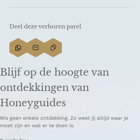
Deel deze verboren parel
D
D
L
e
e
i
e
e
n
Blijf op de hoogte van
l
l
k
d
d
k
ontdekkingen van
e
e
o
z
z
p
Honeyguides
e
e
i
p
p
ë
Mis geen enkele ontdekking. Zo weet jij altijd waar je
a
a
r
moet zijn en wat er te doen is.
g
g
e
i
i
n