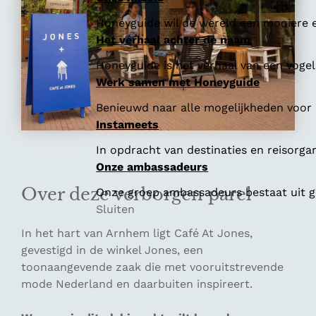
Honeyguide wil de wereld een mooiere e
Het verhaal achter de naam
Honeyguide is het verhaal van een vogel 
Werk samen met Honeyguide
Benieuwd naar alle mogelijkheden voor
Instameets
In opdracht van destinaties en reisorga
Onze ambassadeurs
Over deze verborgen parel
Onze groep ambassadeurs bestaat uit ge
Sluiten
In het hart van Arnhem ligt Café At Jones,
gevestigd in de winkel Jones, een
toonaangevende zaak die met vooruitstrevende
mode Nederland en daarbuiten inspireert.