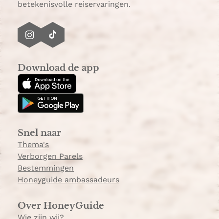
betekenisvolle reiservaringen.
I
T
n
i
s
k
Download de app
t
T
a
o
g
k
r
a
Snel naar
m
Thema's
Verborgen Parels
Bestemmingen
Honeyguide ambassadeurs
Over HoneyGuide
Wie zijn wij?