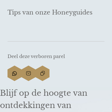
Tips van onze Honeyguides
Deel deze verboren parel
D
D
L
e
e
i
e
e
n
Blijf op de hoogte van
l
l
k
d
d
k
ontdekkingen van
e
e
o
z
z
p