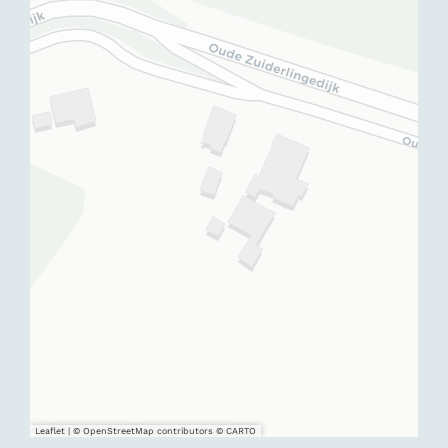
Leaflet
|
© OpenStreetMap contributors © CARTO