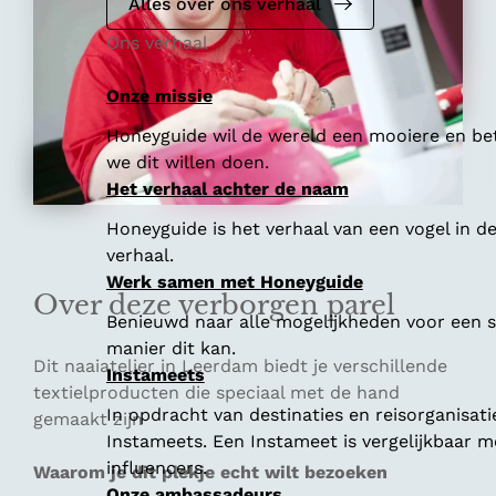
Alles over ons verhaal
Ons verhaal
Onze missie
Honeyguide wil de wereld een mooiere en bet
we dit willen doen.
Het verhaal achter de naam
Honeyguide is het verhaal van een vogel in d
verhaal.
Werk samen met Honeyguide
Over deze verborgen parel
Benieuwd naar alle mogelijkheden voor een
manier dit kan.
Dit naaiatelier in Leerdam biedt je verschillende
Instameets
textielproducten die speciaal met de hand
In opdracht van destinaties en reisorganisat
gemaakt zijn
Instameets. Een Instameet is vergelijkbaar 
influencers.
Waarom je dit plekje echt wilt bezoeken
Onze ambassadeurs