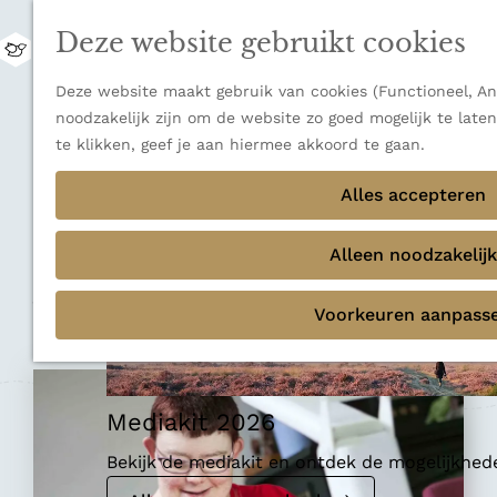
uitzichten.
Deze website gebruikt cookies
Ontdek alle bestemmingen
M
e
Sluiten
G
Deze website maakt gebruik van cookies (Functioneel, Ana
n
Thema's
a
noodzakelijk zijn om de website zo goed mogelijk te late
u
Verborgen parels
n
te klikken, geef je aan hiermee akkoord te gaan.
Terug
Ons verhaal
a
Ontmoetingsplek
a
Alles accepteren
r
Pand 18
d
Alleen noodzakelijk
e
h
Voeg toe als favoriet
Voeg toe als favoriet
Voorkeuren aanpass
o
m
e
p
Mediakit 2026
a
g
Bekijk de mediakit en ontdek de mogelijkhe
e