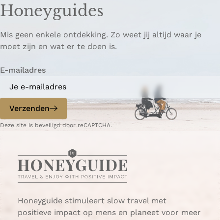
Honeyguides
e
e
i
p
p
ë
Mis geen enkele ontdekking. Zo weet jij altijd waar je
a
a
r
moet zijn en wat er te doen is.
g
g
e
i
i
n
E-mailadres
n
n
a
a
o
o
p
p
Verzenden
W
e
Deze site is beveiligd door reCAPTCHA.
h
-
a
m
t
a
s
i
A
l
p
p
Honeyguide stimuleert slow travel met
positieve impact op mens en planeet voor meer