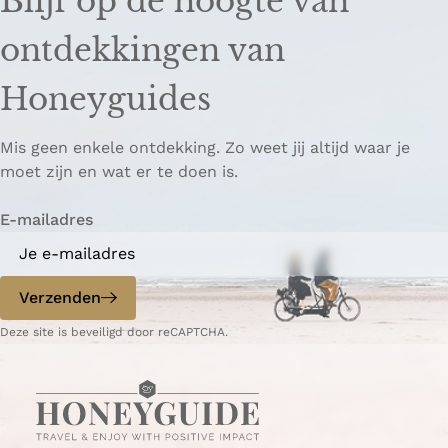
Blijf op de hoogte van
l
l
k
d
d
k
ontdekkingen van
e
e
o
z
z
p
Honeyguides
e
e
i
p
p
ë
Mis geen enkele ontdekking. Zo weet jij altijd waar je
a
a
r
moet zijn en wat er te doen is.
g
g
e
i
i
n
E-mailadres
n
n
a
a
o
o
p
p
Verzenden
W
e
Deze site is beveiligd door reCAPTCHA.
h
-
a
m
t
a
s
i
A
l