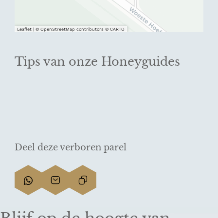
Leaflet
|
© OpenStreetMap contributors © CARTO
Tips van onze Honeyguides
Deel deze verboren parel
D
D
L
e
e
i
e
e
n