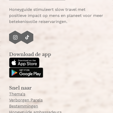
p
p
Honeyguide stimuleert slow travel met
positieve impact op mens en planeet voor meer
betekenisvolle reiservaringen.
I
T
n
i
s
k
Download de app
t
T
a
o
g
k
r
a
Snel naar
m
Thema's
Verborgen Parels
Bestemmingen
Honeyguide ambassadeurs