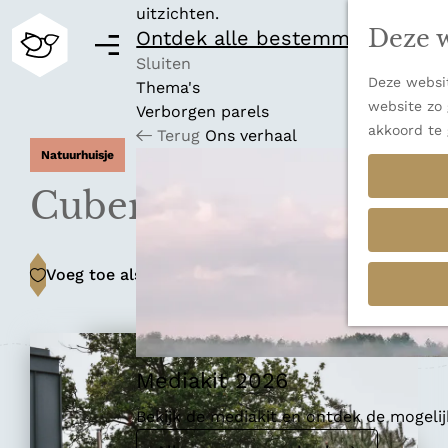
uitzichten.
Deze w
Ontdek alle bestemmingen
M
e
Sluiten
Deze websit
n
Thema's
G
website zo 
u
Verborgen parels
a
akkoord te 
Terug
Ons verhaal
n
Natuurhuisje
a
a
Cuber Suites
r
d
e
Voeg toe als favoriet
Voeg toe als favoriet
h
o
m
e
p
Mediakit 2026
a
Bekijk de mediakit en ontdek de mogel
g