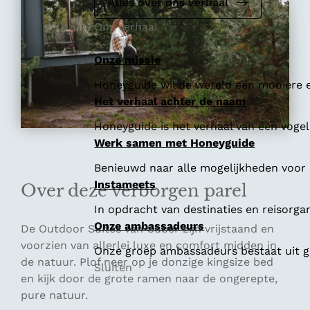
e
Alles over ons verhaal
Ons verhaal
Onze missie
Honeyguide wil de wereld een mooiere e
Het verhaal achter de naam
Honeyguide is het verhaal van een vogel 
Werk samen met Honeyguide
Benieuwd naar alle mogelijkheden voor
Instameets
Over deze verborgen parel
In opdracht van destinaties en reisorga
Onze ambassadeurs
De Outdoor Suites van Cuber zijn vrijstaand en
voorzien van allerlei luxe en comfort midden in
Onze groep ambassadeurs bestaat uit ge
de natuur. Plof neer op je donzige kingsize bed
Sluiten
en kijk door de grote ramen naar de ongerepte,
pure natuur.