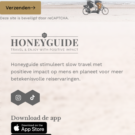
p
p
Verzenden
W
e
Deze site is beveiligd door reCAPTCHA.
h
-
a
m
t
a
s
i
A
l
p
p
Honeyguide stimuleert slow travel met
positieve impact op mens en planeet voor meer
betekenisvolle reiservaringen.
I
T
n
i
s
k
Download de app
t
T
a
o