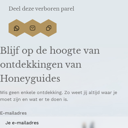
Deel deze verboren parel
D
D
L
e
e
i
e
e
n
Blijf op de hoogte van
l
l
k
d
d
k
ontdekkingen van
e
e
o
z
z
p
Honeyguides
e
e
i
p
p
ë
Mis geen enkele ontdekking. Zo weet jij altijd waar je
a
a
r
moet zijn en wat er te doen is.
g
g
e
i
i
n
E-mailadres
n
n
a
a
o
o