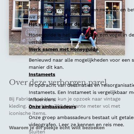
Honeyguide wil de wereld een mooiere en bet
we dit willen doen.
Het verhaal achter de naam
Honeyguide is het verhaal van een vogel in d
verhaal.
Werk samen met Honeyguide
Benieuwd naar alle mogelijkheden voor een
manier dit kan.
Instameets
Over deze verborgen parel
In opdracht van destinaties en reisorganisat
Instameets. Een Instameet is vergelijkbaar 
Bij Fabrics and More kun je opzoek naar vintage
influencers.
kleding. Ze hebben 700 vierkante meter vol met
Onze ambassadeurs
iconische items.
Onze groep ambassadeurs bestaat uit getalen
videografen. Leer ze kennen en reis mee.
Waarom je dit plekje echt wilt bezoeken
Sluiten