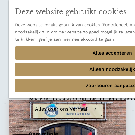
n
a
u
Verborgen parels
n
Deze website gebruikt cookies
Terug
Ons verhaal
a
a
Deze website maakt gebruik van cookies (Functioneel, Ana
r
noodzakelijk zijn om de website zo goed mogelijk te late
d
te klikken, geef je aan hiermee akkoord te gaan.
e
Vintagewinkel
h
Alles accepteren
Fabrics and More
o
m
Alleen noodzakelijk
e
Voeg toe als favoriet
p
Voeg toe als favoriet
Voorkeuren aanpass
Mediakit 2026
a
g
Bekijk de mediakit en ontdek de mogelijkhe
e
Alles over ons verhaal
Ons verhaal
Onze missie