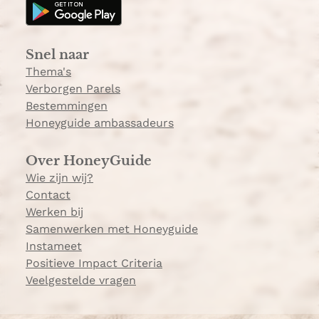
g
k
r
a
Snel naar
m
Thema's
Verborgen Parels
Bestemmingen
Honeyguide ambassadeurs
Over HoneyGuide
Wie zijn wij?
Contact
Werken bij
Samenwerken met Honeyguide
Instameet
Positieve Impact Criteria
Veelgestelde vragen