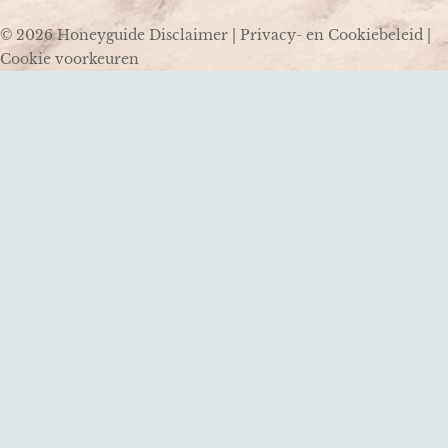
© 2026 Honeyguide
Disclaimer
|
Privacy- en Cookiebeleid
|
Cookie voorkeuren