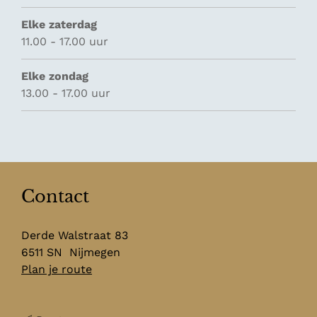
Elke zaterdag
11.00 - 17.00 uur
Elke zondag
13.00 - 17.00 uur
Contact
Derde Walstraat 83
6511 SN
Nijmegen
n
Plan je route
a
a