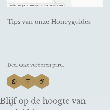
Leaflet
|
© OpenStreetMap contributors © CARTO
Tips van onze Honeyguides
Deel deze verboren parel
D
D
L
e
e
i
e
e
n
Blijf op de hoogte van
l
l
k
d
d
k