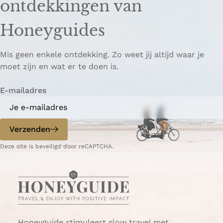
ontdekkingen van
e
e
o
z
z
p
Honeyguides
e
e
i
p
p
ë
Mis geen enkele ontdekking. Zo weet jij altijd waar je
a
a
r
moet zijn en wat er te doen is.
g
g
e
i
i
n
E-mailadres
n
n
a
a
o
o
p
p
Verzenden
W
e
Deze site is beveiligd door reCAPTCHA.
h
-
a
m
t
a
s
i
A
l
p
p
Honeyguide stimuleert slow travel met