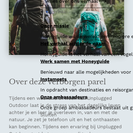
e
Alles over ons verhaal
Ons verhaal
Onze missie
Honeyguide wil de wereld een mooiere e
Het verhaal achter de naam
Honeyguide is het verhaal van een vogel 
Werk samen met Honeyguide
Benieuwd naar alle mogelijkheden voor
Instameets
Over deze verborgen parel
In opdracht van destinaties en reisorga
Onze ambassadeurs
Tijdens een weekend of week van Unplugged
Outdoor laat je de stress van het dagelijks leven
Onze groep ambassadeurs bestaat uit ge
achter je en leer je overleven in, van en met de
Sluiten
natuur. Je zet je telefoon uit en het onthaasten
kan beginnen. Tijdens een ervaring bij Unplugged