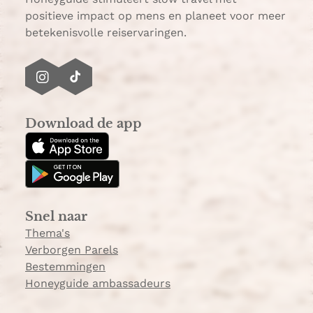
positieve impact op mens en planeet voor meer
betekenisvolle reiservaringen.
I
T
n
i
s
k
Download de app
t
T
a
o
g
k
r
a
Snel naar
m
Thema's
Verborgen Parels
Bestemmingen
Honeyguide ambassadeurs