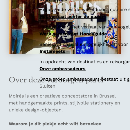
Honeyguide wil de wereld een mooiere e
Het verhaal achter de naam
Honeyguide is het verhaal van een vogel 
Werk samen met Honeyguide
Benieuwd naar alle mogelijkheden voor
Instameets
In opdracht van destinaties en reisorga
Onze ambassadeurs
Over deze verborgen parel
Onze groep ambassadeurs bestaat uit ge
Sluiten
Moirés is een creatieve conceptstore in Brussel
met handgemaakte prints, stijlvolle stationery en
unieke design-objecten.
Waarom je dit plekje echt wilt bezoeken