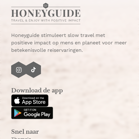
t
a
s
i
A
l
p
p
Honeyguide stimuleert slow travel met
positieve impact op mens en planeet voor meer
betekenisvolle reiservaringen.
I
T
n
i
s
k
Download de app
t
T
a
o
g
k
r
a
Snel naar
m