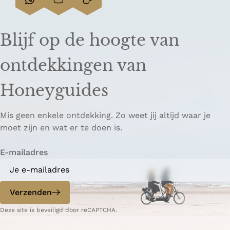
D
D
L
e
e
i
e
e
n
Blijf op de hoogte van
l
l
k
d
d
k
ontdekkingen van
e
e
o
z
z
p
Honeyguides
e
e
i
p
p
ë
Mis geen enkele ontdekking. Zo weet jij altijd waar je
a
a
r
moet zijn en wat er te doen is.
g
g
e
i
i
n
E-mailadres
n
n
a
a
o
o
p
p
Verzenden
W
e
Deze site is beveiligd door reCAPTCHA.
h
-
a
m