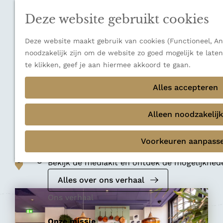
n
a
u
Verborgen parels
n
Deze website gebruikt cookies
Terug
Ons verhaal
a
a
Deze website maakt gebruik van cookies (Functioneel, Ana
r
noodzakelijk zijn om de website zo goed mogelijk te late
d
te klikken, geef je aan hiermee akkoord te gaan.
e
Koffiebar en theehuis
h
Alles accepteren
HOEK Koffie en
o
m
Alleen noodzakelijk
Patisserie
e
p
Voorkeuren aanpass
Mediakit 2026
a
Voeg toe als favoriet
g
Voeg toe als favoriet
Bekijk de mediakit en ontdek de mogelijkhe
e
Alles over ons verhaal
Ons verhaal
Onze missie