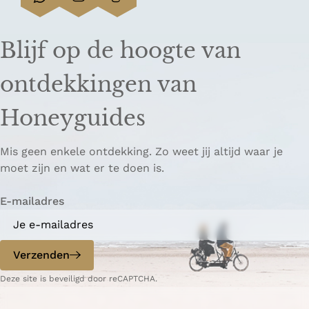
D
D
L
e
e
i
e
e
n
Blijf op de hoogte van
l
l
k
d
d
k
ontdekkingen van
e
e
o
z
z
p
Honeyguides
e
e
i
p
p
ë
Mis geen enkele ontdekking. Zo weet jij altijd waar je
a
a
r
moet zijn en wat er te doen is.
g
g
e
i
i
n
E-mailadres
n
n
a
a
o
o
p
p
Verzenden
W
e
Deze site is beveiligd door reCAPTCHA.
h
-
a
m