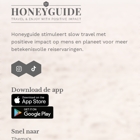
t
a
s
i
A
l
p
p
Honeyguide stimuleert slow travel met
positieve impact op mens en planeet voor meer
betekenisvolle reiservaringen.
I
T
n
i
s
k
Download de app
t
T
a
o
g
k
r
a
Snel naar
m
Thema's