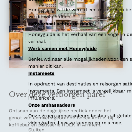
Honeyguide wil de wereld een mooiere en bet
we dit willen doen.
Het verhaal achter de naam
Honeyguide is het verhaal van een vogel in d
verhaal.
Werk samen met Honeyguide
Benieuwd naar alle mogelijkheden voor een
manier dit kan.
Instameets
In opdracht van destinaties en reisorganisat
Instameets. Een Instameet is vergelijkbaar 
Over deze verborgen parel
influencers.
Onze ambassadeurs
Ontsnap aan de dagelijkse hectiek onder het
Onze groep ambassadeurs bestaat uit getalen
genot van een vers gebrande Bocca koffie, bij
videografen. Leer ze kennen en reis mee.
koffiebar en patisserie HOEK in Arnhem.
Sluiten