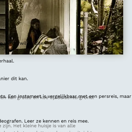
 we dit willen doen.
erhaal.
ier dit kan.
ts. Een Instameet is vergelijkbaar met een persreis, maar
den van grutto en koe op de achtergrond.
deografen. Leer ze kennen en reis mee.
ijn. Het kleine huisje is van alle