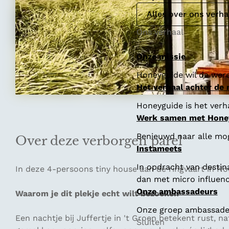
Alles over ons verha
Ons verhaal
Onze missie
Honeyguide wil de were
Het verhaal achter de
Honeyguide is het verha
Werk samen met Hone
Benieuwd naar alle mo
Over deze verborgen parel
Instameets
In opdracht van destin
In deze 4-persoons tiny house aan de ringvaart in N
dan met micro influenc
Onze ambassadeurs
Waarom je dit plekje echt wilt bezoeken
Onze groep ambassadeur
Een nachtje bij Juffertje in 't Groen betekent rust, n
Sluiten