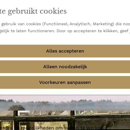
en vooral bekend om zijn indrukwekkende Alpen, maar ook
te gebruikt cookies
 uitzichten.
emmingen
gebruik van cookies (Functioneel, Analytisch, Marketing) die noo
elijk te laten functioneren. Door op accepteren te klikken, geef
Alles accepteren
Alleen noodzakelijk
Voorkeuren aanpassen
 ontdek de mogelijkheden om samen te werken.