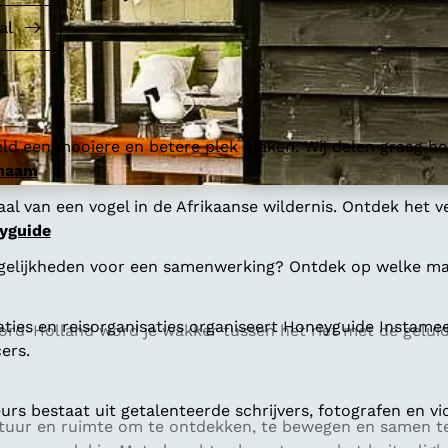
al
ld een mooiere en betere plek maken. Wij delen graag hoe
 naam
al van een vogel in de Afrikaanse wildernis. Ontdek het v
yguide
gelijkheden voor een samenwerking? Ontdek op welke man
aties en reisorganisaties organiseert Honeyguide Instamee
oord-Holland word je wakker tussen het riet met de gelui
ers.
s bestaat uit getalenteerde schrijvers, fotografen en vi
atuur en ruimte om te ontdekken, te bewegen en samen te z