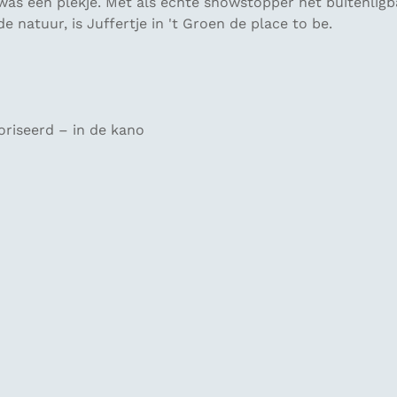
was een plekje. Met als echte showstopper het buitenligb
 natuur, is Juffertje in 't Groen de
place to be
.
riseerd – in de kano