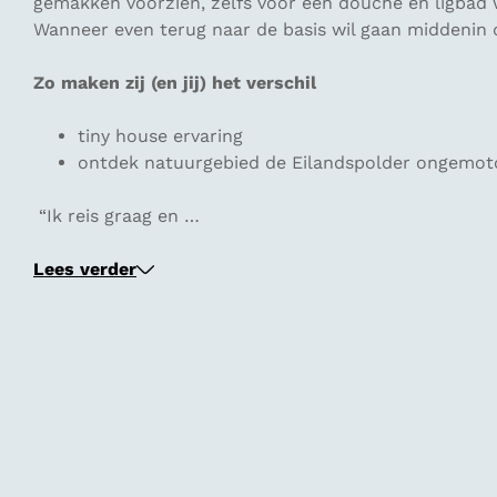
gemakken voorzien, zelfs voor een douche én ligbad 
Wanneer even terug naar de basis wil gaan middenin de
Zo maken zij (en jij) het verschil
tiny house ervaring
ontdek natuurgebied de Eilandspolder ongemoto
“Ik reis graag en …
Lees verder