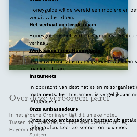
Honeyguide wil de wereld een mooiere en bet
we dit willen doen.
Het verhaal achter de naam
Honeyguide is het verhaal van een vogel in d
verhaal.
Werk samen met Honeyguide
Benieuwd naar alle mogelijkheden voor een
manier dit kan.
Instameets
In opdracht van destinaties en reisorganisat
Instameets. Een Instameet is vergelijkbaar 
Over deze verborgen parel
influencers.
Onze ambassadeurs
In het groene Groningen ligt dit unieke hotel.
Onze groep ambassadeurs bestaat uit getalen
Tussen de hooibalen comfortabel overnachten bij
videografen. Leer ze kennen en reis mee.
Hayema Heerd.
Sluiten