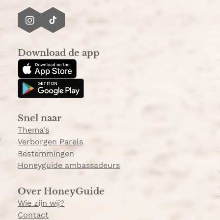
I
T
n
i
s
k
Download de app
t
T
a
o
g
k
r
a
Snel naar
m
Thema's
Verborgen Parels
Bestemmingen
Honeyguide ambassadeurs
Over HoneyGuide
Wie zijn wij?
Contact