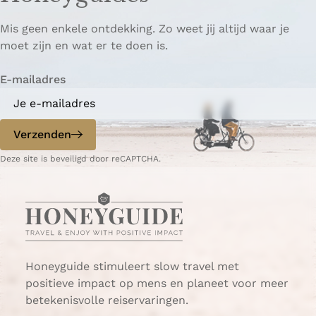
p
p
ë
Mis geen enkele ontdekking. Zo weet jij altijd waar je
a
a
r
moet zijn en wat er te doen is.
g
g
e
i
i
n
E-mailadres
n
n
a
a
o
o
p
p
Verzenden
W
e
Deze site is beveiligd door reCAPTCHA.
h
-
a
m
t
a
s
i
A
l
p
p
Honeyguide stimuleert slow travel met
positieve impact op mens en planeet voor meer
betekenisvolle reiservaringen.