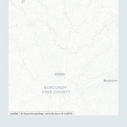
Leaflet
|
© OpenStreetMap contributors © CARTO