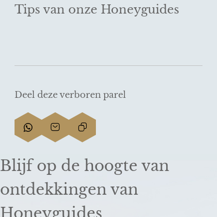
Tips van onze Honeyguides
Deel deze verboren parel
D
D
L
e
e
i
e
e
n
Blijf op de hoogte van
l
l
k
d
d
k
ontdekkingen van
e
e
o
z
z
p
Honeyguides
e
e
i