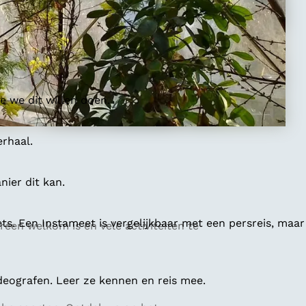
 we dit willen doen.
erhaal.
ier dit kan.
ts. Een Instameet is vergelijkbaar met een persreis, maar
een welkom is en vele activiteiten te
deografen. Leer ze kennen en reis mee.