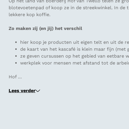
Op het land van boerderij Hof van Twello telen ze gr
blotevoetenpad of koop ze in de streekwinkel. In de t
lekkere kop koffie.
Zo maken zij (en jij) het verschil
hier koop je producten uit eigen telt en uit de r
de kaart van het kascafé is klein maar fijn (met 
ze geven cursussen op het gebied van eetbare wi
werkplek voor mensen met afstand tot de arbe
Hof …
Lees verder