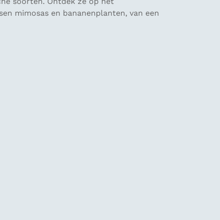
sche soorten. Ontdek ze op het
 tussen mimosas en bananenplanten, van een