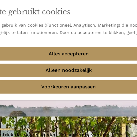
en vooral bekend om zijn indrukwekkende Alpen, maar ook
te gebruikt cookies
 uitzichten.
emmingen
gebruik van cookies (Functioneel, Analytisch, Marketing) die noo
elijk te laten functioneren. Door op accepteren te klikken, geef
Alles accepteren
Alleen noodzakelijk
Voorkeuren aanpassen
 ontdek de mogelijkheden om samen te werken.