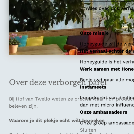
Alles over ons verha
Ons verhaal
Onze missie
Honeyguide wil de were
Het verhaal achter de
Honeyguide is het verha
Werk samen met Hone
Benieuwd naar alle mo
Over deze verborgen parel
Instameets
In opdracht van destin
Bij Hof van Twello weten ze precies waar hun product
dan met micro influenc
beleven zijn.
Onze ambassadeurs
Waarom je dit plekje echt wilt bezoeken
Onze groep ambassadeur
Sluiten