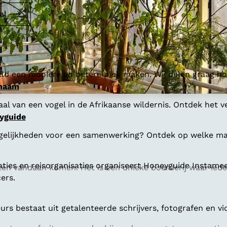
al
ld een mooiere en betere plek maken. Wij delen graag hoe
 naam
al van een vogel in de Afrikaanse wildernis. Ontdek het v
yguide
gelijkheden voor een samenwerking? Ontdek op welke man
aties en reisorganisaties organiseert Honeyguide Instamee
en vandaan komen. Het is een unieke boerderij waar ieder
ers.
s bestaat uit getalenteerde schrijvers, fotografen en vi