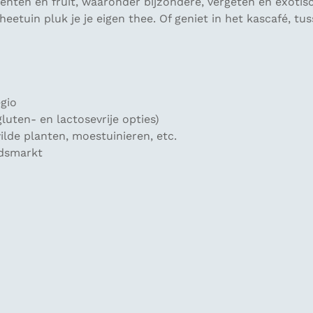
oenten en fruit, waaronder bijzondere, vergeten en exoti
heetuin pluk je je eigen thee. Of geniet in het kascafé,
egio
gluten- en lactosevrije opties)
lde planten, moestuinieren, etc.
idsmarkt