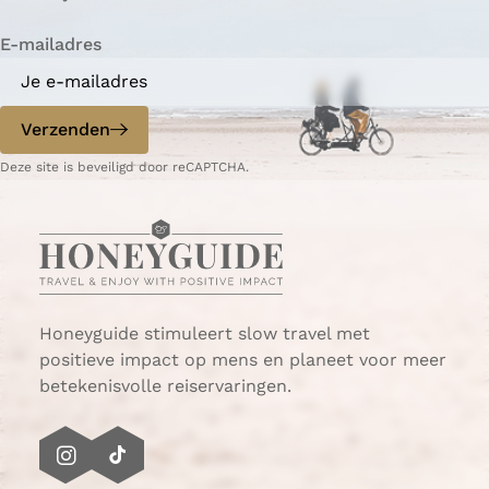
i
i
n
E-mailadres
n
n
a
a
o
o
p
p
Verzenden
W
e
Deze site is beveiligd door reCAPTCHA.
h
-
a
m
t
a
s
i
A
l
p
p
Honeyguide stimuleert slow travel met
positieve impact op mens en planeet voor meer
betekenisvolle reiservaringen.
I
T