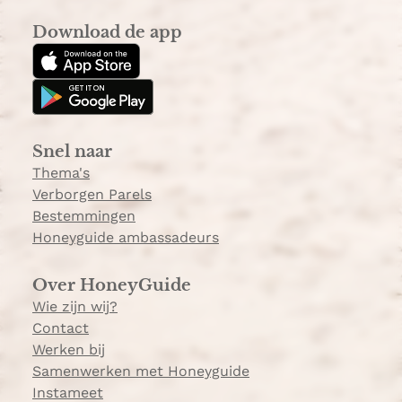
n
i
s
k
Download de app
t
T
a
o
g
k
r
a
Snel naar
m
Thema's
Verborgen Parels
Bestemmingen
Honeyguide ambassadeurs
Over HoneyGuide
Wie zijn wij?
Contact
Werken bij
Samenwerken met Honeyguide
Instameet