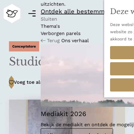
uitzichten.
Deze w
Ontdek alle bestemmingen
M
e
Sluiten
Deze websit
n
Thema's
G
website zo 
u
Verborgen parels
a
akkoord te 
Terug
Ons verhaal
n
Conceptstore
a
a
Studio Bouks
r
d
e
Voeg toe als favoriet
Voeg toe als favoriet
h
o
m
e
p
Mediakit 2026
a
Bekijk de mediakit en ontdek de mogel
g