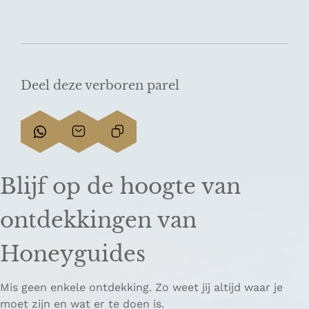
Deel deze verboren parel
D
D
L
e
e
i
e
e
n
Blijf op de hoogte van
l
l
k
d
d
k
ontdekkingen van
e
e
o
z
z
p
Honeyguides
e
e
i
p
p
ë
Mis geen enkele ontdekking. Zo weet jij altijd waar je
a
a
r
moet zijn en wat er te doen is.
g
g
e