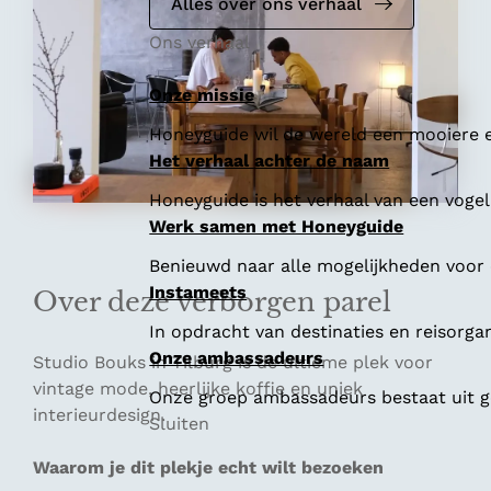
e
Alles over ons verhaal
Ons verhaal
Onze missie
Honeyguide wil de wereld een mooiere e
Het verhaal achter de naam
Honeyguide is het verhaal van een vogel 
Werk samen met Honeyguide
Benieuwd naar alle mogelijkheden voor
Instameets
Over deze verborgen parel
In opdracht van destinaties en reisorga
Onze ambassadeurs
Studio Bouks in Tilburg is de ultieme plek voor
vintage mode, heerlijke koffie en uniek
Onze groep ambassadeurs bestaat uit ge
interieurdesign.
Sluiten
Waarom je dit plekje echt wilt bezoeken