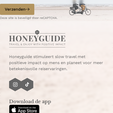
o
o
p
p
Verzenden
W
e
Deze site is beveiligd door reCAPTCHA.
h
-
a
m
t
a
s
i
A
l
p
p
Honeyguide stimuleert slow travel met
positieve impact op mens en planeet voor meer
betekenisvolle reiservaringen.
I
T
n
i
s
k
Download de app
t
T
a
o