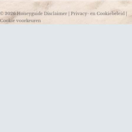
© 2026 Honeyguide
Disclaimer
|
Privacy- en Cookiebeleid
|
Cookie voorkeuren