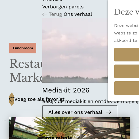
n
u
Verborgen parels
a
Deze w
Terug
Ons verhaal
n
a
Deze websit
a
website zo 
r
akkoord te 
d
Lunchroom
e
h
Restaurant Carmel
o
m
Market
e
p
Mediakit 2026
a
Voeg toe als favoriet
Voeg toe als favoriet
Bekijk de mediakit en ontdek de mogel
g
e
Alles over ons verhaal
Ons verhaal
Onze missie