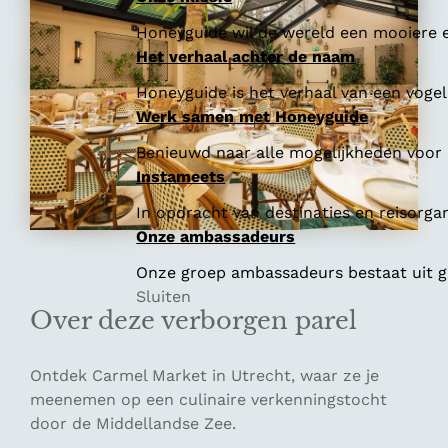
Honeyguide wil de wereld een mooiere e
Het verhaal achter de naam
Honeyguide is het verhaal van een vogel 
Werk samen met Honeyguide
Benieuwd naar alle mogelijkheden voor
Instameets
In opdracht van destinaties en reisorga
Onze ambassadeurs
Onze groep ambassadeurs bestaat uit ge
Sluiten
Over deze verborgen parel
Ontdek Carmel Market in Utrecht, waar ze je
meenemen op een culinaire verkenningstocht
door de Middellandse Zee.