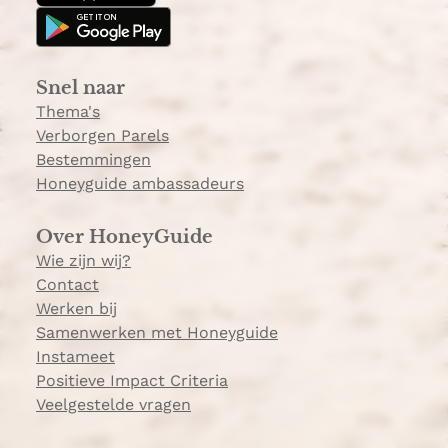
g
k
r
a
Snel naar
m
Thema's
Verborgen Parels
Bestemmingen
Honeyguide ambassadeurs
Over HoneyGuide
Wie zijn wij?
Contact
Werken bij
Samenwerken met Honeyguide
Instameet
Positieve Impact Criteria
Veelgestelde vragen