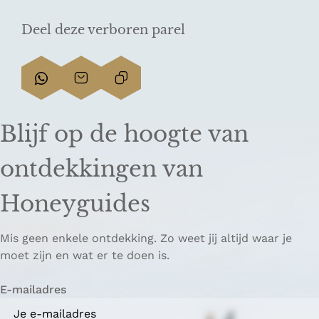
Deel deze verboren parel
D
D
L
e
e
i
e
e
n
Blijf op de hoogte van
l
l
k
d
d
k
ontdekkingen van
e
e
o
z
z
p
Honeyguides
e
e
i
p
p
ë
Mis geen enkele ontdekking. Zo weet jij altijd waar je
a
a
r
moet zijn en wat er te doen is.
g
g
e
i
i
n
E-mailadres
n
n
a
a