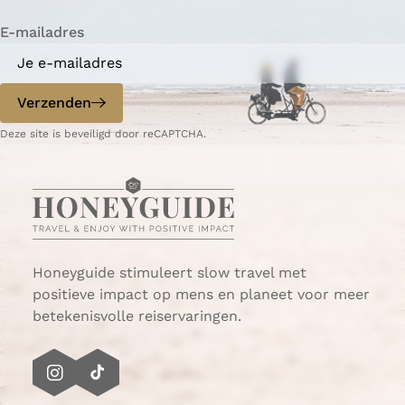
i
i
n
E-mailadres
n
n
a
a
o
o
p
p
Verzenden
W
e
Deze site is beveiligd door reCAPTCHA.
h
-
a
m
t
a
s
i
A
l
p
p
Honeyguide stimuleert slow travel met
positieve impact op mens en planeet voor meer
betekenisvolle reiservaringen.
I
T
n
i