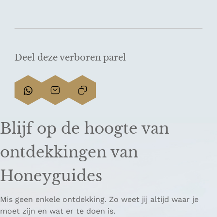
Deel deze verboren parel
D
D
L
e
e
i
e
e
n
Blijf op de hoogte van
l
l
k
d
d
k
ontdekkingen van
e
e
o
z
z
p
Honeyguides
e
e
i
p
p
ë
Mis geen enkele ontdekking. Zo weet jij altijd waar je
a
a
r
moet zijn en wat er te doen is.
g
g
e