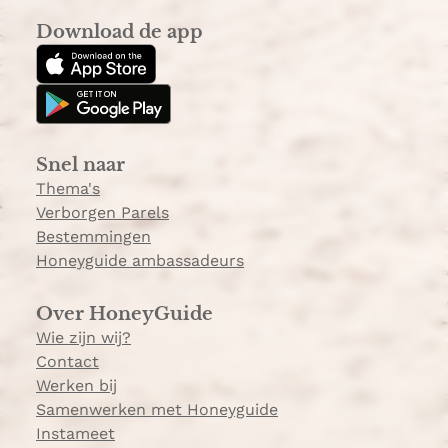
s
k
Download de app
t
T
a
o
g
k
r
a
Snel naar
m
Thema's
Verborgen Parels
Bestemmingen
Honeyguide ambassadeurs
Over HoneyGuide
Wie zijn wij?
Contact
Werken bij
Samenwerken met Honeyguide
Instameet