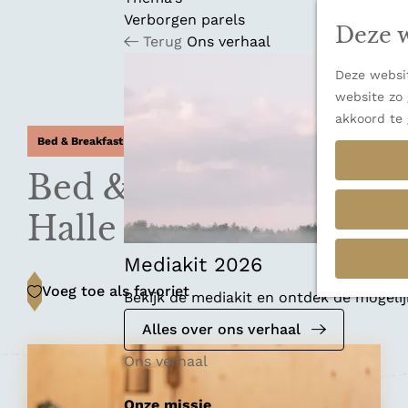
n
u
Verborgen parels
a
Deze w
Terug
Ons verhaal
n
a
Deze websit
a
website zo 
r
akkoord te 
d
Bed & Breakfast
e
h
Bed & Beautyhuis
o
m
Halle
e
p
Mediakit 2026
a
Voeg toe als favoriet
Voeg toe als favoriet
Bekijk de mediakit en ontdek de mogel
g
e
Alles over ons verhaal
Ons verhaal
Onze missie