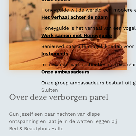
Honeyguide wil de wereld een mooiere e
Het verhaal achter de naam
Honeyguide is het verhaal van een vogel 
Werk samen met Honeyguide
Benieuwd naar alle mogelijkheden voor
Instameets
In opdracht van destinaties en reisorga
Onze ambassadeurs
Onze groep ambassadeurs bestaat uit ge
Sluiten
Over deze verborgen parel
Gun jezelf een paar nachten van diepe
ontspanning en laat je in de watten leggen bij
Bed & Beautyhuis Halle.