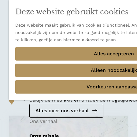
n
a
u
Verborgen parels
n
Deze website gebruikt cookies
Terug
Ons verhaal
a
a
Deze website maakt gebruik van cookies (Functioneel, Ana
r
noodzakelijk zijn om de website zo goed mogelijk te late
d
te klikken, geef je aan hiermee akkoord te gaan.
e
Nationaal park
h
Alles accepteren
Strand jutten op
o
m
Alleen noodzakelijk
Terschelling
e
p
Voorkeuren aanpass
Mediakit 2026
a
Voeg toe als favoriet
g
Voeg toe als favoriet
Bekijk de mediakit en ontdek de mogelijkhe
e
Alles over ons verhaal
Ons verhaal
Onze missie