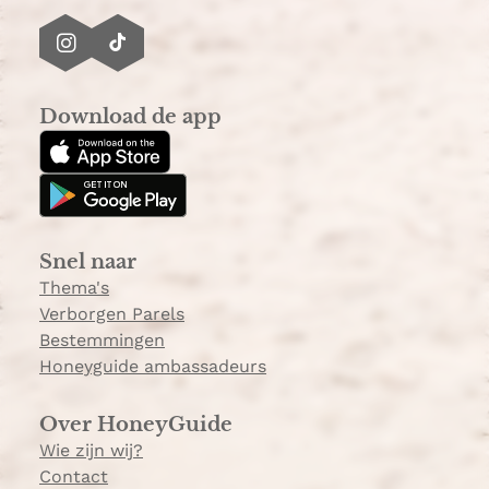
I
T
n
i
s
k
Download de app
t
T
a
o
g
k
r
a
Snel naar
m
Thema's
Verborgen Parels
Bestemmingen
Honeyguide ambassadeurs
Over HoneyGuide
Wie zijn wij?
Contact