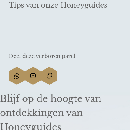
Tips van onze Honeyguides
Deel deze verboren parel
D
D
L
e
e
i
e
e
n
Blijf op de hoogte van
l
l
k
d
d
k
ontdekkingen van
e
e
o
z
z
p
Honeyguides
e
e
i