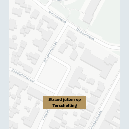
Strand jutten op
Terschelling