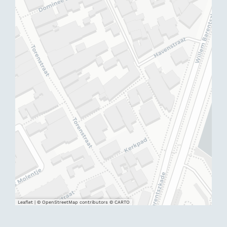
Leaflet
|
© OpenStreetMap contributors © CARTO