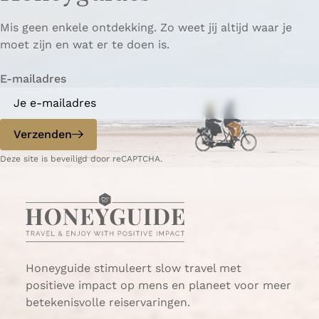
p
p
ë
Mis geen enkele ontdekking. Zo weet jij altijd waar je
a
a
r
moet zijn en wat er te doen is.
g
g
e
i
i
n
E-mailadres
n
n
a
a
o
o
p
p
Verzenden
W
e
Deze site is beveiligd door reCAPTCHA.
h
-
a
m
t
a
s
i
A
l
p
p
Honeyguide stimuleert slow travel met
positieve impact op mens en planeet voor meer
betekenisvolle reiservaringen.