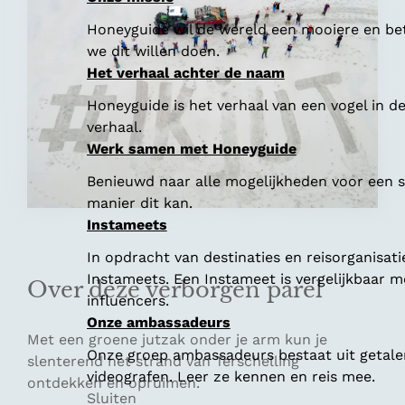
Honeyguide wil de wereld een mooiere en bet
we dit willen doen.
Het verhaal achter de naam
Honeyguide is het verhaal van een vogel in d
verhaal.
Werk samen met Honeyguide
Benieuwd naar alle mogelijkheden voor een
manier dit kan.
Instameets
In opdracht van destinaties en reisorganisat
Instameets. Een Instameet is vergelijkbaar 
Over deze verborgen parel
influencers.
Onze ambassadeurs
Met een groene jutzak onder je arm kun je
Onze groep ambassadeurs bestaat uit getalen
slenterend het strand van Terschelling
videografen. Leer ze kennen en reis mee.
ontdekken én opruimen.
Sluiten