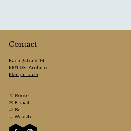
Contact
Koningstraat 16
6811 DE
Arnhem
n
Plan je route
a
a
n
r
Route
a
n
K
E-mail
K
a
a
o
Bel
o
r
a
v
ff
Website
ff
K
r
a
i
i
o
K
n
e