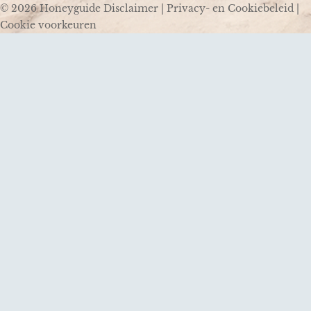
© 2026 Honeyguide
Disclaimer
|
Privacy- en Cookiebeleid
|
Cookie voorkeuren