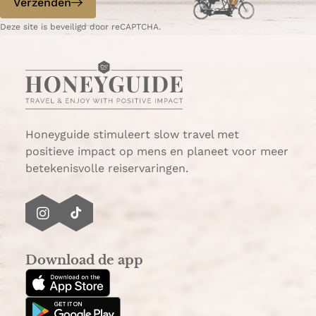
Verzenden
W
e
Deze site is beveiligd door reCAPTCHA.
h
-
a
m
t
a
s
i
A
l
p
p
Honeyguide stimuleert slow travel met
positieve impact op mens en planeet voor meer
betekenisvolle reiservaringen.
I
T
n
i
s
k
Download de app
t
T
a
o
g
k