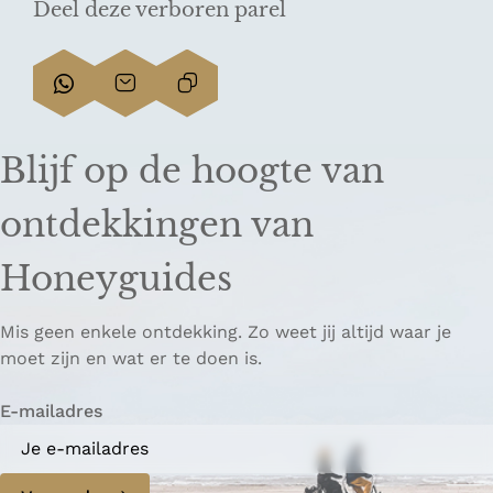
Deel deze verboren parel
D
D
L
e
e
i
e
e
n
Blijf op de hoogte van
l
l
k
d
d
k
ontdekkingen van
e
e
o
z
z
p
Honeyguides
e
e
i
p
p
ë
Mis geen enkele ontdekking. Zo weet jij altijd waar je
a
a
r
moet zijn en wat er te doen is.
g
g
e
i
i
n
E-mailadres
n
n
a
a
o
o
p
p