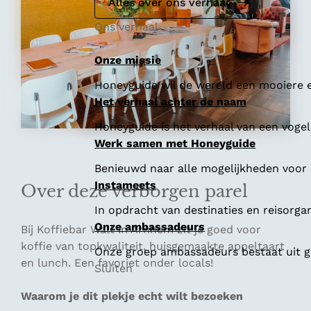
e
Alles over ons verhaal
Ons verhaal
Onze missie
Honeyguide wil de wereld een mooiere e
Het verhaal achter de naam
Honeyguide is het verhaal van een vogel 
Werk samen met Honeyguide
Benieuwd naar alle mogelijkheden voor
Instameets
Over deze verborgen parel
In opdracht van destinaties en reisorga
Onze ambassadeurs
Bij Koffiebar Walt in Arnhem zit je goed voor
koffie van topkwaliteit, huisgemaakte appeltaart
Onze groep ambassadeurs bestaat uit ge
en lunch. Een favoriet onder locals!
Sluiten
Waarom je dit plekje echt wilt bezoeken