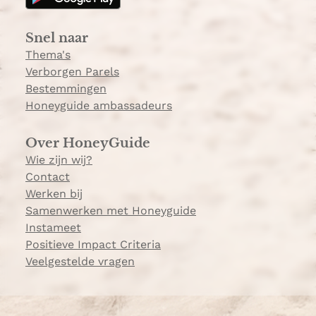
r
a
Snel naar
m
Thema's
Verborgen Parels
Bestemmingen
Honeyguide ambassadeurs
Over HoneyGuide
Wie zijn wij?
Contact
Werken bij
Samenwerken met Honeyguide
Instameet
Positieve Impact Criteria
Veelgestelde vragen