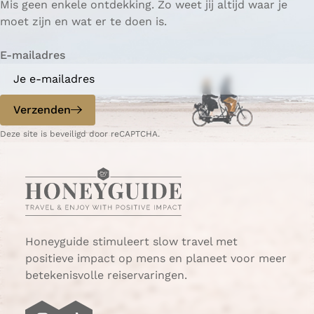
Mis geen enkele ontdekking. Zo weet jij altijd waar je
a
a
r
moet zijn en wat er te doen is.
g
g
e
i
i
n
E-mailadres
n
n
a
a
o
o
p
p
Verzenden
W
e
Deze site is beveiligd door reCAPTCHA.
h
-
a
m
t
a
s
i
A
l
p
p
Honeyguide stimuleert slow travel met
positieve impact op mens en planeet voor meer
betekenisvolle reiservaringen.