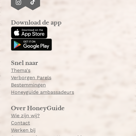
I
T
n
i
s
k
Download de app
t
T
a
o
g
k
r
a
Snel naar
m
Thema's
Verborgen Parels
Bestemmingen
Honeyguide ambassadeurs
Over HoneyGuide
Wie zijn wij?
Contact
Werken bij