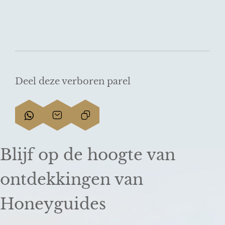
Deel deze verboren parel
D
D
L
e
e
i
e
e
n
Blijf op de hoogte van
l
l
k
d
d
k
ontdekkingen van
e
e
o
z
z
p
Honeyguides
e
e
i
p
p
ë