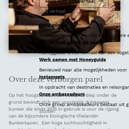
e
Alles over ons verhaal
Ons verhaal
Onze missie
Honeyguide wil de wereld een mooiere e
Het verhaal achter de naam
Honeyguide is het verhaal van een vogel 
Werk samen met Honeyguide
Benieuwd naar alle mogelijkheden voor
Instameets
Over deze verborgen parel
In opdracht van destinaties en reisorga
Onze ambassadeurs
Op het hoogste duin van Vlieland, diep onder de
grond bevindt zich een voormalig drinkwater
Onze groep ambassadeurs bestaat uit ge
bunker die sinds 2015 in gebruik is voor de rijping
Sluiten
van de bijzondere biologische Vlielander
Bunkerkazen. Een hoge luchtvochtigheid in