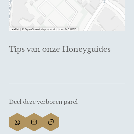
Leaflet
|
© OpenStreetMap contributors © CARTO
Tips van onze Honeyguides
Deel deze verboren parel
D
D
L
e
e
i