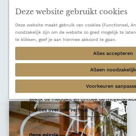
n
a
u
Verborgen parels
n
Deze website gebruikt cookies
Terug
Ons verhaal
a
a
Deze website maakt gebruik van cookies (Functioneel, Ana
r
noodzakelijk zijn om de website zo goed mogelijk te late
d
te klikken, geef je aan hiermee akkoord te gaan.
e
Koffiebar en theehuis
h
Alles accepteren
Koffiebar Floor
o
m
Alleen noodzakelijk
e
Voeg toe als favoriet
p
Voeg toe als favoriet
Voorkeuren aanpass
Mediakit 2026
a
g
Bekijk de mediakit en ontdek de mogelijkhe
e
Alles over ons verhaal
Ons verhaal
Onze missie