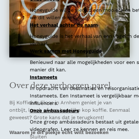
Honeyguide wil de wereld een mooiere en bet
we dit willen doen.
Het verhaal achter de naam
Honeyguide is het verhaal van een vogel in d
verhaal.
Werk samen met Honeyguide
Benieuwd naar alle mogelijkheden voor een
manier dit kan.
Instameets
Over deze verborgen parel
In opdracht van destinaties en reisorganisat
Instameets. Een Instameet is vergelijkbaar 
Bij Koffiebar Floor in Arnhem geniet je van
influencers.
ontbijt, lunch of een heerlijke kop koffie. Eenmaal
Onze ambassadeurs
geweest? Grote kans dat je terugkomt!
Onze groep ambassadeurs bestaat uit getalen
videografen. Leer ze kennen en reis mee.
Waarom je dit plekje echt wilt bezoeken
Sluiten