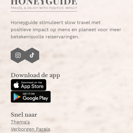
s
i
A
l
p
p
Honeyguide stimuleert slow travel met
positieve impact op mens en planeet voor meer
betekenisvolle reiservaringen.
I
T
n
i
s
k
Download de app
t
T
a
o
g
k
r
a
Snel naar
m
Thema's
Verborgen Parels