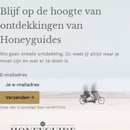
e
e
n
Blijf op de hoogte van
l
l
k
d
d
k
ontdekkingen van
e
e
o
z
z
p
Honeyguides
e
e
i
p
p
ë
Mis geen enkele ontdekking. Zo weet jij altijd waar je
a
a
r
moet zijn en wat er te doen is.
g
g
e
i
i
n
E-mailadres
n
n
a
a
o
o
p
p
Verzenden
W
e
Deze site is beveiligd door reCAPTCHA.
h
-
a
m
t
a