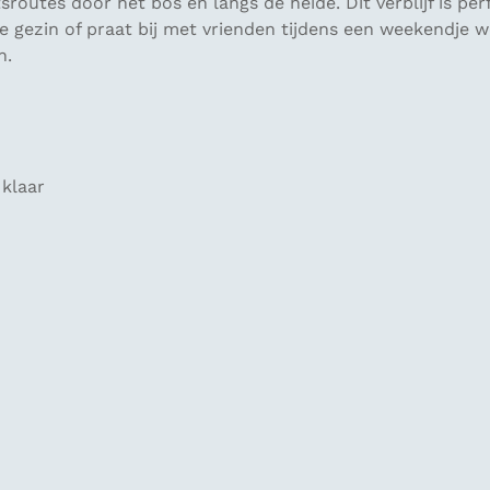
outes door het bos en langs de heide. Dit verblijf is perfe
le gezin of praat bij met vrienden tijdens een weekendje
n.
 klaar