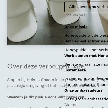
Alles over ons verha
Ons verhaal
Onze missie
Honeyguide wil de were
Het verhaal achter de
Honeyguide is het verha
Werk samen met Hone
Benieuwd naar alle mo
Over deze verborgen parel
Instameets
In opdracht van destin
Slapen bij Hein in Chaam is de plek voor jou als je op
dan met micro influenc
prachtige omgeving of het rustgevende interieur.
Onze ambassadeurs
Waarom je dit plekje echt wilt bezoeken
Onze groep ambassadeur
Sluiten