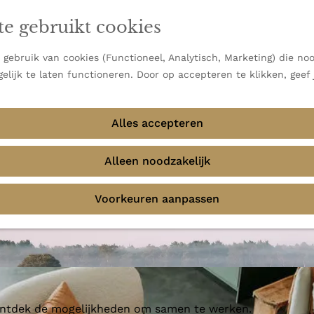
en vooral bekend om zijn indrukwekkende Alpen, maar ook
te gebruikt cookies
 uitzichten.
emmingen
gebruik van cookies (Functioneel, Analytisch, Marketing) die noo
elijk te laten functioneren. Door op accepteren te klikken, geef
Alles accepteren
 Hein
Alleen noodzakelijk
Voorkeuren aanpassen
 ontdek de mogelijkheden om samen te werken.