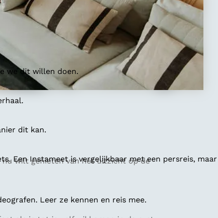
 we dit willen doen.
erhaal.
ier dit kan.
ts. Een Instameet is vergelijkbaar met een persreis, maar
 nu wilt genieten van het uitzicht op de
deografen. Leer ze kennen en reis mee.