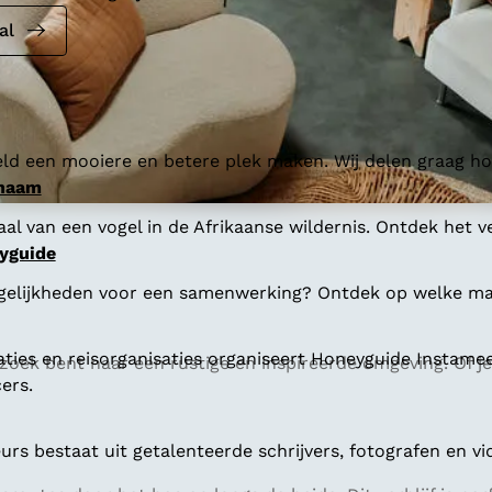
al
ld een mooiere en betere plek maken. Wij delen graag hoe
 naam
al van een vogel in de Afrikaanse wildernis. Ontdek het v
yguide
gelijkheden voor een samenwerking? Ontdek op welke man
aties en reisorganisaties organiseert Honeyguide Instamee
 zoek bent naar een rustige en inspireerde omgeving. Of je
ers.
s bestaat uit getalenteerde schrijvers, fotografen en vi