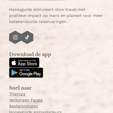
p
p
Honeyguide stimuleert slow travel met
positieve impact op mens en planeet voor meer
betekenisvolle reiservaringen.
I
T
n
i
s
k
Download de app
t
T
a
o
g
k
r
a
Snel naar
m
Thema's
Verborgen Parels
Bestemmingen
Honeyguide ambassadeurs