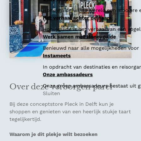
Honeyguide wil de wereld een mooiere e
Het verhaal achter de naam
Honeyguide is het verhaal van een vogel 
Werk samen met Honeyguide
Benieuwd naar alle mogelijkheden voor
Instameets
In opdracht van destinaties en reisorga
Onze ambassadeurs
Over deze verborgen parel
Onze groep ambassadeurs bestaat uit ge
Sluiten
Bij deze conceptstore Pleck in Delft kun je
shoppen en genieten van een heerlijk stukje taart
tegelijkertijd.
Waarom je dit plekje wilt bezoeken