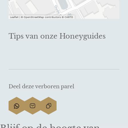
Leaflet
|
© OpenStreetMap contributors © CARTO
Tips van onze Honeyguides
Deel deze verboren parel
D
D
L
e
e
i
e
e
n