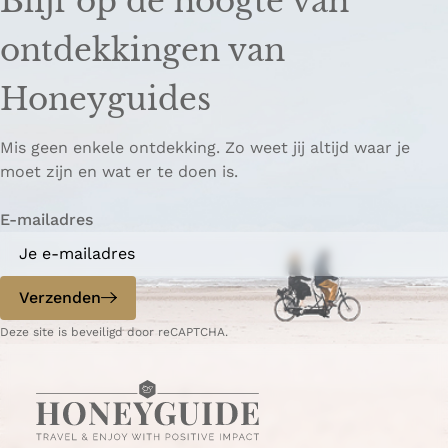
Blijf op de hoogte van
l
l
k
d
d
k
ontdekkingen van
e
e
o
z
z
p
Honeyguides
e
e
i
p
p
ë
Mis geen enkele ontdekking. Zo weet jij altijd waar je
a
a
r
moet zijn en wat er te doen is.
g
g
e
i
i
n
E-mailadres
n
n
a
a
o
o
p
p
Verzenden
W
e
Deze site is beveiligd door reCAPTCHA.
h
-
a
m
t
a
s
i
A
l