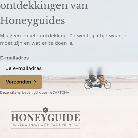
ontdekkingen van
e
e
o
z
z
p
Honeyguides
e
e
i
p
p
ë
Mis geen enkele ontdekking. Zo weet jij altijd waar je
a
a
r
moet zijn en wat er te doen is.
g
g
e
i
i
n
E-mailadres
n
n
a
a
o
o
p
p
Verzenden
W
e
Deze site is beveiligd door reCAPTCHA.
h
-
a
m
t
a
s
i
A
l
p