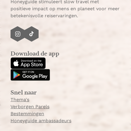
p
Honeyguide stimuleert slow travel met
positieve impact op mens en planeet voor meer
betekenisvolle reiservaringen.
I
T
n
i
s
k
Download de app
t
T
a
o
g
k
r
a
Snel naar
m
Thema's
Verborgen Parels
Bestemmingen
Honeyguide ambassadeurs