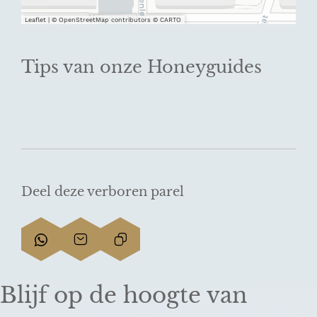
Leaflet
|
© OpenStreetMap contributors © CARTO
Tips van onze Honeyguides
Deel deze verboren parel
D
D
L
e
e
i
e
e
n
Blijf op de hoogte van
l
l
k
d
d
k