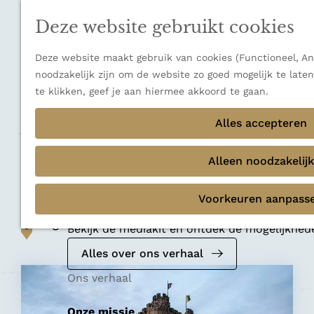
n
a
u
Verborgen parels
n
Deze website gebruikt cookies
Terug
Ons verhaal
a
a
Deze website maakt gebruik van cookies (Functioneel, Ana
r
noodzakelijk zijn om de website zo goed mogelijk te late
d
te klikken, geef je aan hiermee akkoord te gaan.
e
Geschiedenis
h
Alles accepteren
Waterburcht
o
m
Alleen noodzakelijk
Gravensteen
e
p
Voorkeuren aanpass
Mediakit 2026
a
Voeg toe als favoriet
g
Voeg toe als favoriet
Bekijk de mediakit en ontdek de mogelijkhe
e
Alles over ons verhaal
Ons verhaal
Onze missie