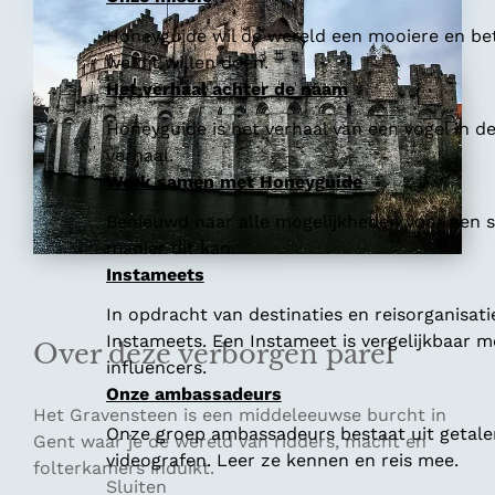
Honeyguide wil de wereld een mooiere en bet
we dit willen doen.
Het verhaal achter de naam
Honeyguide is het verhaal van een vogel in d
verhaal.
Werk samen met Honeyguide
Benieuwd naar alle mogelijkheden voor een
manier dit kan.
Instameets
In opdracht van destinaties en reisorganisat
Instameets. Een Instameet is vergelijkbaar 
Over deze verborgen parel
influencers.
Onze ambassadeurs
Het Gravensteen is een middeleeuwse burcht in
Onze groep ambassadeurs bestaat uit getalen
Gent waar je de wereld van ridders, macht en
videografen. Leer ze kennen en reis mee.
folterkamers induikt.
Sluiten