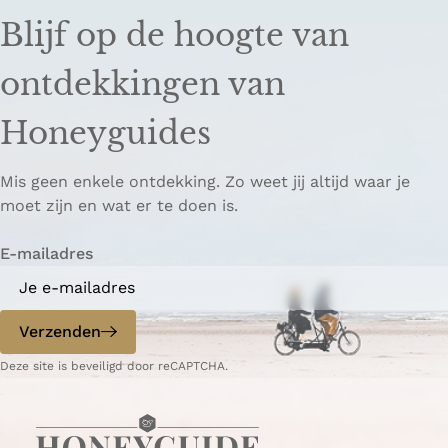
e
e
n
Blijf op de hoogte van
l
l
k
d
d
k
ontdekkingen van
e
e
o
z
z
p
Honeyguides
e
e
i
p
p
ë
Mis geen enkele ontdekking. Zo weet jij altijd waar je
a
a
r
moet zijn en wat er te doen is.
g
g
e
i
i
n
E-mailadres
n
n
a
a
o
o
p
p
Verzenden
W
e
Deze site is beveiligd door reCAPTCHA.
h
-
a
m
t
a
s
i