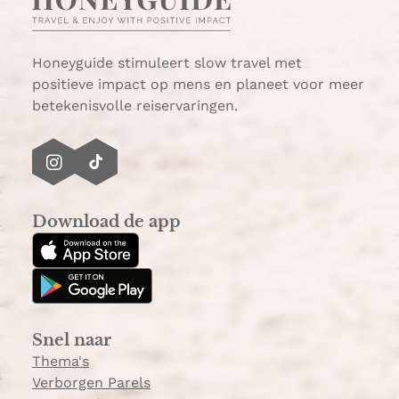
A
l
p
p
Honeyguide stimuleert slow travel met
positieve impact op mens en planeet voor meer
betekenisvolle reiservaringen.
I
T
n
i
s
k
Download de app
t
T
a
o
g
k
r
a
Snel naar
m
Thema's
Verborgen Parels