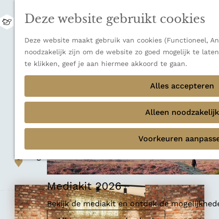
uitzichten.
Deze website gebruikt cookies
Ontdek alle bestemmingen
M
e
Sluiten
G
Deze website maakt gebruik van cookies (Functioneel, Ana
n
Thema's
a
noodzakelijk zijn om de website zo goed mogelijk te late
u
Verborgen parels
n
te klikken, geef je aan hiermee akkoord te gaan.
Terug
Ons verhaal
a
Lunchroom
a
Alles accepteren
r
Restaurant WASBAR
d
Alleen noodzakelijk
Gent
e
h
Voorkeuren aanpass
o
m
Voeg toe als favoriet
Voeg toe als favoriet
e
p
Mediakit 2026
a
g
Bekijk de mediakit en ontdek de mogelijkhe
e