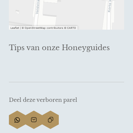
Leaflet
|
© OpenStreetMap contributors © CARTO
Tips van onze Honeyguides
Deel deze verboren parel
D
D
L
e
e
i