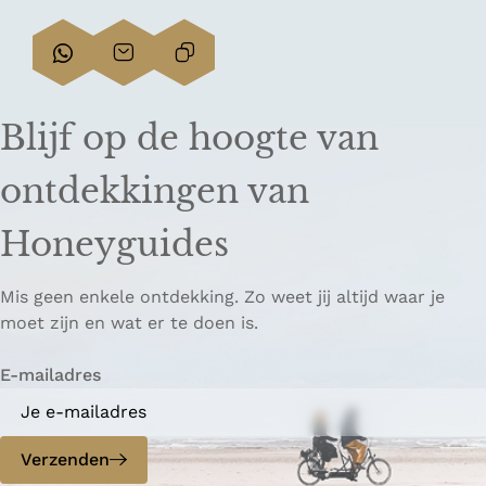
D
D
L
e
e
i
e
e
n
Blijf op de hoogte van
l
l
k
d
d
k
ontdekkingen van
e
e
o
z
z
p
Honeyguides
e
e
i
p
p
ë
Mis geen enkele ontdekking. Zo weet jij altijd waar je
a
a
r
moet zijn en wat er te doen is.
g
g
e
i
i
n
E-mailadres
n
n
a
a
o
o
p
p
Verzenden
W
e