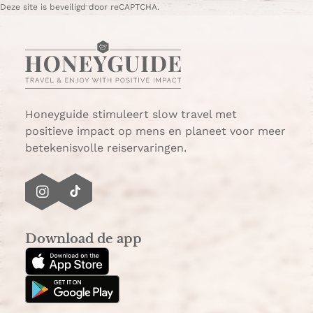
Deze site is beveiligd door reCAPTCHA.
h
-
a
m
t
a
s
i
A
l
p
p
Honeyguide stimuleert slow travel met
positieve impact op mens en planeet voor meer
betekenisvolle reiservaringen.
I
T
n
i
s
k
Download de app
t
T
a
o
g
k
r