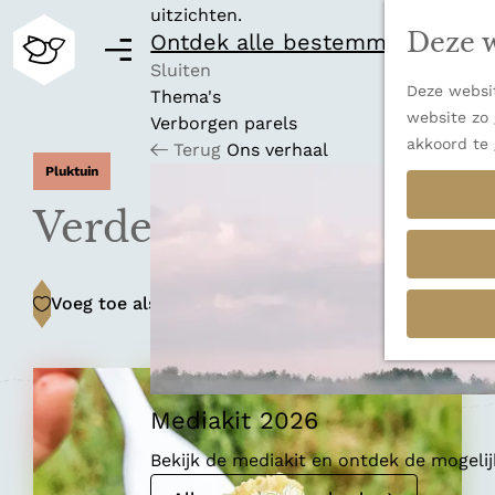
uitzichten.
Deze w
Ontdek alle bestemmingen
M
e
Sluiten
Deze websit
n
Thema's
G
website zo 
u
Verborgen parels
a
akkoord te 
Terug
Ons verhaal
n
Pluktuin
a
a
Verderland
r
d
e
Voeg toe als favoriet
Voeg toe als favoriet
h
o
m
e
p
Mediakit 2026
a
Bekijk de mediakit en ontdek de mogel
g