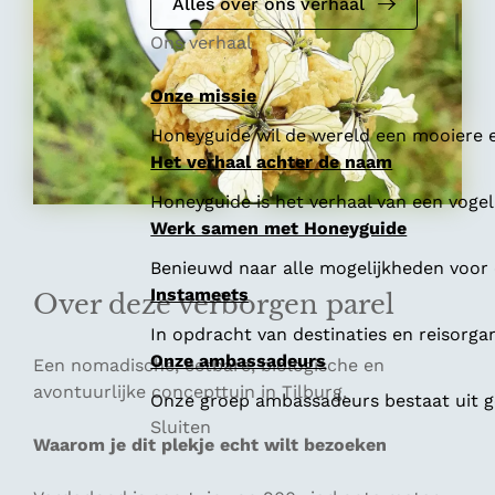
e
Alles over ons verhaal
Ons verhaal
Onze missie
Honeyguide wil de wereld een mooiere e
Het verhaal achter de naam
Honeyguide is het verhaal van een vogel 
Werk samen met Honeyguide
Benieuwd naar alle mogelijkheden voor
Instameets
Over deze verborgen parel
In opdracht van destinaties en reisorga
Onze ambassadeurs
Een nomadische, eetbare, biologische en
avontuurlijke concepttuin in Tilburg.
Onze groep ambassadeurs bestaat uit ge
Sluiten
Waarom je dit plekje echt wilt bezoeken