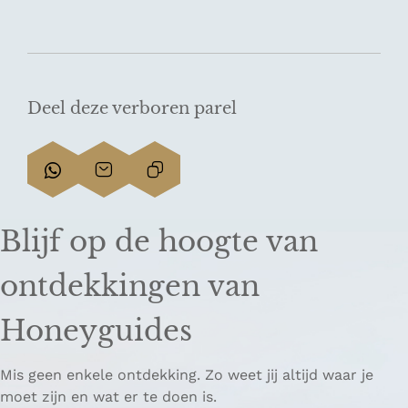
Deel deze verboren parel
D
D
L
e
e
i
e
e
n
Blijf op de hoogte van
l
l
k
d
d
k
ontdekkingen van
e
e
o
z
z
p
Honeyguides
e
e
i
p
p
ë
Mis geen enkele ontdekking. Zo weet jij altijd waar je
a
a
r
moet zijn en wat er te doen is.
g
g
e