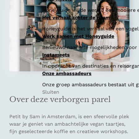
Honeyguide wil de wereld een mooiere e
Het verhaal achter de naam
Honeyguide is het verhaal van een vogel 
Werk samen met Honeyguide
Benieuwd naar alle mogelijkheden voor
Instameets
In opdracht van destinaties en reisorga
Onze ambassadeurs
Onze groep ambassadeurs bestaat uit ge
Sluiten
Over deze verborgen parel
Petit by Sam in Amsterdam, is een sfeervolle plek
waar je geniet van ambachtelijke vegan taartjes,
fijn geselecteerde koffie en creatieve workshops.