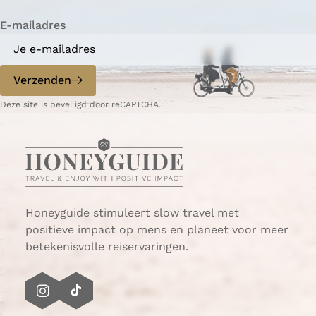
i
i
n
E-mailadres
n
n
a
a
o
o
p
p
Verzenden
W
e
Deze site is beveiligd door reCAPTCHA.
h
-
a
m
t
a
s
i
A
l
p
p
Honeyguide stimuleert slow travel met
positieve impact op mens en planeet voor meer
betekenisvolle reiservaringen.
I
T
n
i