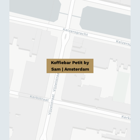
Koffiebar Petit by
Sam | Amsterdam