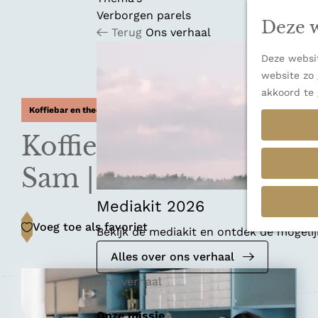
n
u
Verborgen parels
a
Deze w
Terug
Ons verhaal
n
a
Deze websit
a
website zo 
r
akkoord te 
d
Koffiebar en theehuis
e
h
Koffiebar Petit by
o
m
Sam | Amsterdam
e
p
Mediakit 2026
a
Voeg toe als favoriet
Voeg toe als favoriet
Bekijk de mediakit en ontdek de mogel
g
e
Alles over ons verhaal
Ons verhaal
Onze missie