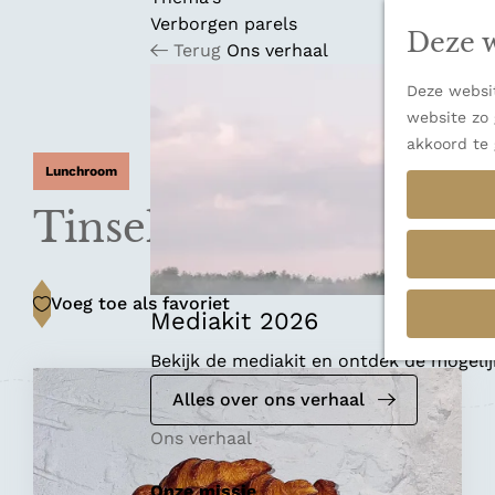
n
u
Verborgen parels
a
Deze w
Terug
Ons verhaal
n
a
Deze websit
a
website zo 
r
akkoord te 
d
Lunchroom
e
h
Tinsel Antwerp
o
m
e
Voeg toe als favoriet
Voeg toe als favoriet
p
Mediakit 2026
a
Bekijk de mediakit en ontdek de mogel
g
e
Alles over ons verhaal
Ons verhaal
Onze missie