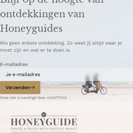
l
l
k
d
d
k
ontdekkingen van
e
e
o
z
z
p
Honeyguides
e
e
i
p
p
ë
Mis geen enkele ontdekking. Zo weet jij altijd waar je
a
a
r
moet zijn en wat er te doen is.
g
g
e
i
i
n
E-mailadres
n
n
a
a
o
o
p
p
Verzenden
W
e
Deze site is beveiligd door reCAPTCHA.
h
-
a
m
t
a
s
i
A
l