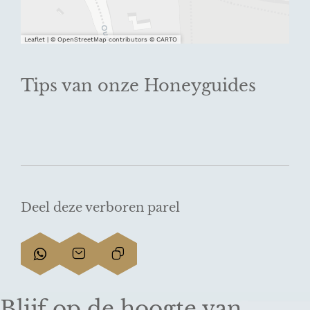
Leaflet
|
© OpenStreetMap contributors © CARTO
Tips van onze Honeyguides
Deel deze verboren parel
D
D
L
e
e
i
e
e
n
Blijf op de hoogte van