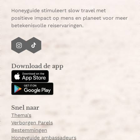
p
p
Honeyguide stimuleert slow travel met
positieve impact op mens en planeet voor meer
betekenisvolle reiservaringen.
I
T
n
i
s
k
Download de app
t
T
a
o
g
k
r
a
Snel naar
m
Thema's
Verborgen Parels
Bestemmingen
Honeyguide ambassadeurs