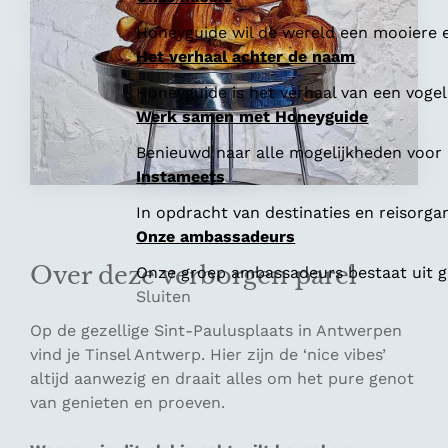
Honeyguide wil de wereld een mooiere e
Het verhaal achter de naam
Honeyguide is het verhaal van een vogel 
Werk samen met Honeyguide
Benieuwd naar alle mogelijkheden voor
Instameets
In opdracht van destinaties en reisorga
Onze ambassadeurs
Over deze verborgen parel
Onze groep ambassadeurs bestaat uit ge
Sluiten
Op de gezellige Sint-Paulusplaats in Antwerpen
vind je Tinsel Antwerp. Hier zijn de ‘nice vibes’
altijd aanwezig en draait alles om het pure genot
van genieten en proeven.