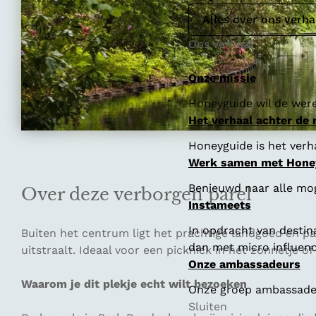
Alles over ons verha
Ons verhaal
Onze missie
Honeyguide wil de were
Het verhaal achter de
Honeyguide is het verha
Werk samen met Hone
Benieuwd naar alle mo
Over deze verborgen parel
Instameets
In opdracht van destin
Buiten het centrum ligt het prachtige landgoed en par
dan met micro influenc
uitstraalt. Ideaal voor een picknick in het zonnetje 
Onze ambassadeurs
Waarom je dit plekje echt wilt bezoeken
Onze groep ambassadeur
Sluiten