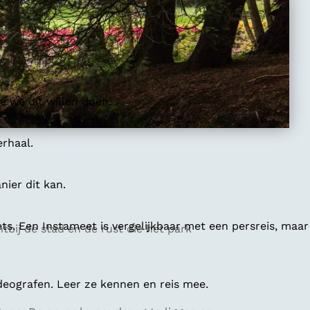
 we dit willen doen.
erhaal.
ier dit kan.
ts. Een Instameet is vergelijkbaar met een persreis, maar
tbij de stad en de rust die het park
deografen. Leer ze kennen en reis mee.