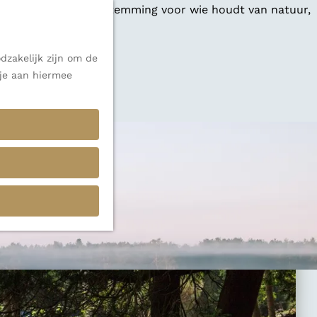
 een veelzijdige bestemming voor wie houdt van natuur,
dzakelijk zijn om de
 je aan hiermee