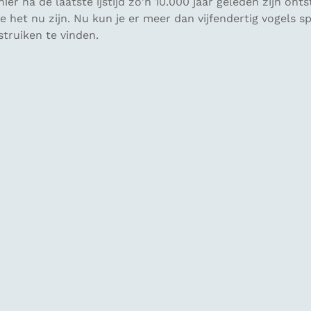
ier na de laatste ijstijd zo'n 10.000 jaar geleden zijn on
e het nu zijn. Nu kun je er meer dan vijfendertig vogels 
struiken te vinden.