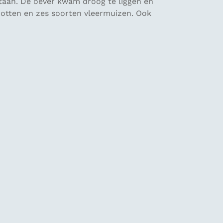
tstaan. De oever kwam droog te liggen en
spotten en zes soorten vleermuizen. Ook