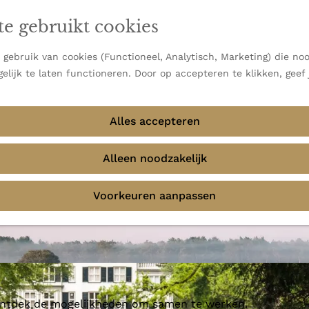
en vooral bekend om zijn indrukwekkende Alpen, maar ook
te gebruikt cookies
 uitzichten.
emmingen
gebruik van cookies (Functioneel, Analytisch, Marketing) die noo
elijk te laten functioneren. Door op accepteren te klikken, geef
Alles accepteren
Alleen noodzakelijk
Voorkeuren aanpassen
 ontdek de mogelijkheden om samen te werken.