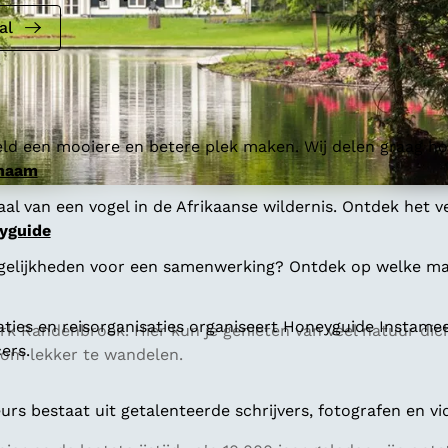
al
ld een mooiere en betere plek maken. Wij delen graag hoe
 naam
al van een vogel in de Afrikaanse wildernis. Ontdek het v
yguide
gelijkheden voor een samenwerking? Ontdek op welke man
aties en reisorganisaties organiseert Honeyguide Instamee
k Randenbroek. Hier kun je genieten van veel natuur dich
ers.
of om lekker te wandelen.
s bestaat uit getalenteerde schrijvers, fotografen en vi