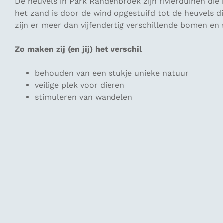
De heuvels in Park Randenbroek zijn rivierduinen die h
het zand is door de wind opgestuifd tot de heuvels di
zijn er meer dan vijfendertig verschillende bomen en 
Zo maken zij (en jij) het verschil
behouden van een stukje unieke natuur
veilige plek voor dieren
stimuleren van wandelen