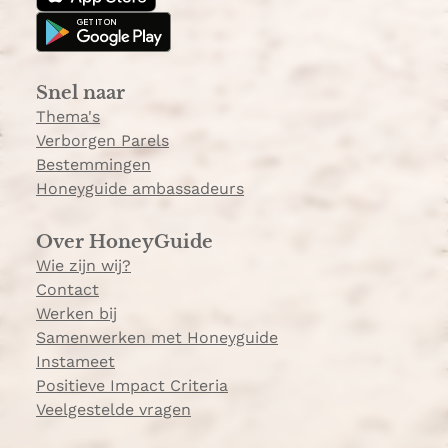
g
k
r
a
Snel naar
m
Thema's
Verborgen Parels
Bestemmingen
Honeyguide ambassadeurs
Over HoneyGuide
Wie zijn wij?
Contact
Werken bij
Samenwerken met Honeyguide
Instameet
Positieve Impact Criteria
Veelgestelde vragen