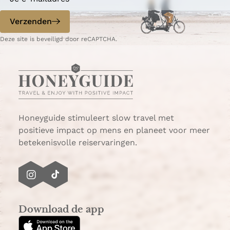
o
o
p
p
Verzenden
W
e
Deze site is beveiligd door reCAPTCHA.
h
-
a
m
t
a
s
i
A
l
p
p
Honeyguide stimuleert slow travel met
positieve impact op mens en planeet voor meer
betekenisvolle reiservaringen.
I
T
n
i
s
k
Download de app
t
T
a
o