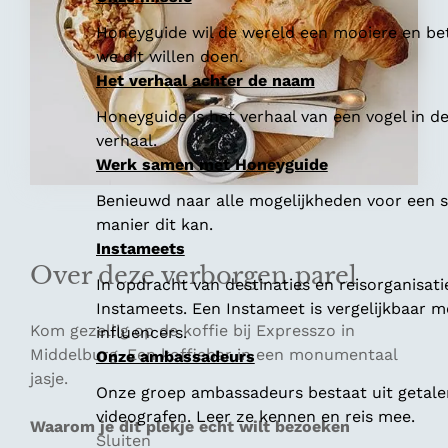
Honeyguide wil de wereld een mooiere en bet
we dit willen doen.
Het verhaal achter de naam
Honeyguide is het verhaal van een vogel in d
verhaal.
Werk samen met Honeyguide
Benieuwd naar alle mogelijkheden voor een
manier dit kan.
Instameets
Over deze verborgen parel
In opdracht van destinaties en reisorganisat
Instameets. Een Instameet is vergelijkbaar 
Kom gezellig op de koffie bij Expresszo in
influencers.
Middelburg. Een koffiebar in een monumentaal
Onze ambassadeurs
jasje.
Onze groep ambassadeurs bestaat uit getalen
videografen. Leer ze kennen en reis mee.
Waarom je dit plekje echt wilt bezoeken
Sluiten