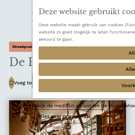
n
a
u
Thema's
Deze website gebruikt coo
n
Verborgen parels
a
Terug
Ons verhaal
a
Deze website maakt gebruik van cookies (Funct
r
website zo goed mogelijk te laten functionere
d
akkoord te gaan.
e
Streekproducten winkel
Al
h
De Heische Hoeve
o
m
All
e
Voeg toe als favoriet
Voeg toe als favoriet
p
Voork
a
Mediakit 2026
g
e
Bekijk de mediakit en ontdek de mogelijkh
Alles over ons verhaal
Ons verhaal