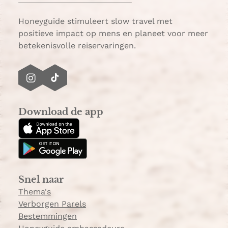
p
p
Honeyguide stimuleert slow travel met
positieve impact op mens en planeet voor meer
betekenisvolle reiservaringen.
I
T
n
i
s
k
Download de app
t
T
a
o
g
k
r
a
Snel naar
m
Thema's
Verborgen Parels
Bestemmingen