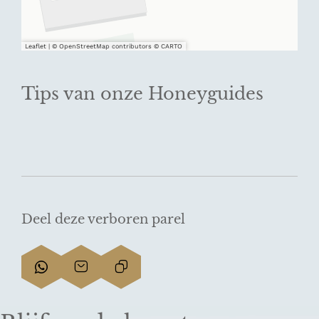
Leaflet
|
© OpenStreetMap contributors © CARTO
Tips van onze Honeyguides
Deel deze verboren parel
D
D
L
e
e
i
e
e
n