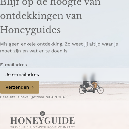
Blijf op de hoogte van
l
l
k
d
d
k
ontdekkingen van
e
e
o
z
z
p
Honeyguides
e
e
i
p
p
ë
Mis geen enkele ontdekking. Zo weet jij altijd waar je
a
a
r
moet zijn en wat er te doen is.
g
g
e
i
i
n
E-mailadres
n
n
a
a
o
o
p
p
Verzenden
W
e
Deze site is beveiligd door reCAPTCHA.
h
-
a
m
t
a
s
i
A
l