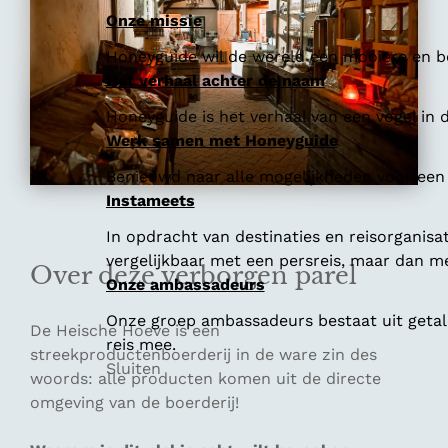
Onze missie
Honeyguide wil de wereld een mooiere en be
Het verhaal achter de naam
Honeyguide is het verhaal van een vogel in d
Werk samen met Honeyguide
Benieuwd naar alle mogelijkheden voor een
Instameets
In opdracht van destinaties en reisorganisa
vergelijkbaar met een persreis, maar dan me
Over deze verborgen parel
Onze ambassadeurs
Onze groep ambassadeurs bestaat uit getale
De Heische Hoeve is een
reis mee.
streekproductenboerderij in de ware zin des
Sluiten
woords: alle producten komen uit de directe
omgeving van de boerderij!