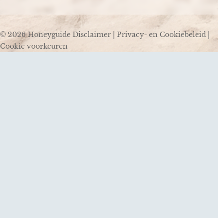
© 2026 Honeyguide
Disclaimer
|
Privacy- en Cookiebeleid
|
Cookie voorkeuren