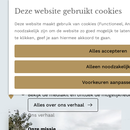
n
a
u
Verborgen parels
n
Deze website gebruikt cookies
Terug
Ons verhaal
a
a
Deze website maakt gebruik van cookies (Functioneel, Ana
r
noodzakelijk zijn om de website zo goed mogelijk te late
d
te klikken, geef je aan hiermee akkoord te gaan.
e
Hotel
h
Alles accepteren
Hotel Bos &
o
m
Alleen noodzakelijk
Duinzicht
e
p
Voorkeuren aanpass
Mediakit 2026
a
Voeg toe als favoriet
g
Voeg toe als favoriet
Bekijk de mediakit en ontdek de mogelijkhe
e
Alles over ons verhaal
Ons verhaal
Onze missie