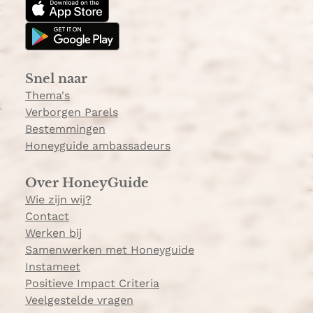
a
o
g
k
r
a
Snel naar
m
Thema's
Verborgen Parels
Bestemmingen
Honeyguide ambassadeurs
Over HoneyGuide
Wie zijn wij?
Contact
Werken bij
Samenwerken met Honeyguide
Instameet
Positieve Impact Criteria
Veelgestelde vragen