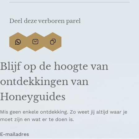
Deel deze verboren parel
D
D
L
e
e
i
e
e
n
Blijf op de hoogte van
l
l
k
d
d
k
ontdekkingen van
e
e
o
z
z
p
Honeyguides
e
e
i
p
p
ë
Mis geen enkele ontdekking. Zo weet jij altijd waar je
a
a
r
moet zijn en wat er te doen is.
g
g
e
i
i
n
E-mailadres
n
n