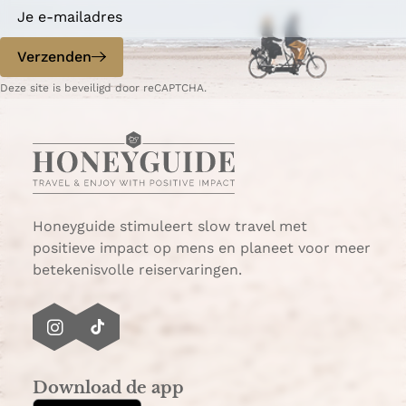
a
a
o
o
p
p
Verzenden
W
e
Deze site is beveiligd door reCAPTCHA.
h
-
a
m
t
a
s
i
A
l
p
p
Honeyguide stimuleert slow travel met
positieve impact op mens en planeet voor meer
betekenisvolle reiservaringen.
I
T
n
i
s
k
Download de app
t
T