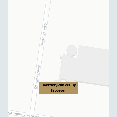
Boerderijwinkel By
Broersen