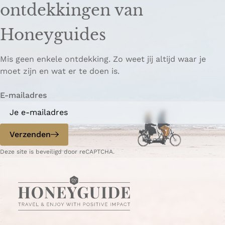
ontdekkingen van
e
e
o
z
z
p
Honeyguides
e
e
i
p
p
ë
Mis geen enkele ontdekking. Zo weet jij altijd waar je
a
a
r
moet zijn en wat er te doen is.
g
g
e
i
i
n
E-mailadres
n
n
a
a
o
o
p
p
Verzenden
W
e
Deze site is beveiligd door reCAPTCHA.
h
-
a
m
t
a
s
i
A
l
p