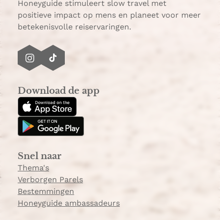
p
Honeyguide stimuleert slow travel met
positieve impact op mens en planeet voor meer
betekenisvolle reiservaringen.
I
T
n
i
s
k
Download de app
t
T
a
o
g
k
r
a
Snel naar
m
Thema's
Verborgen Parels
Bestemmingen
Honeyguide ambassadeurs