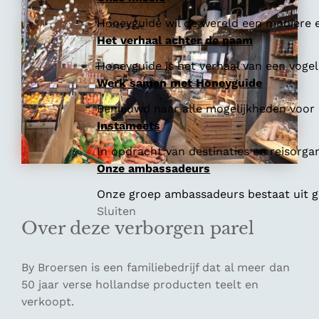
Honeyguide wil de wereld een mooiere e
Het verhaal achter de naam
Honeyguide is het verhaal van een vogel 
Werk samen met Honeyguide
Benieuwd naar alle mogelijkheden voor
Instameets
In opdracht van destinaties en reisorga
Onze ambassadeurs
Onze groep ambassadeurs bestaat uit ge
Sluiten
Over deze verborgen parel
By Broersen is een familiebedrijf dat al meer dan
50 jaar verse hollandse producten teelt en
verkoopt.