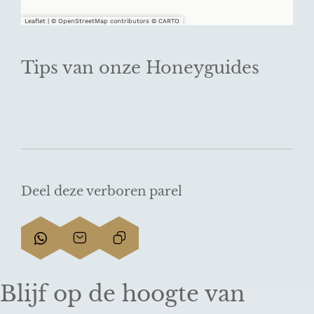
Leaflet
|
© OpenStreetMap contributors © CARTO
Tips van onze Honeyguides
Deel deze verboren parel
D
D
L
e
e
i
e
e
n
Blijf op de hoogte van
l
l
k
d
d
k