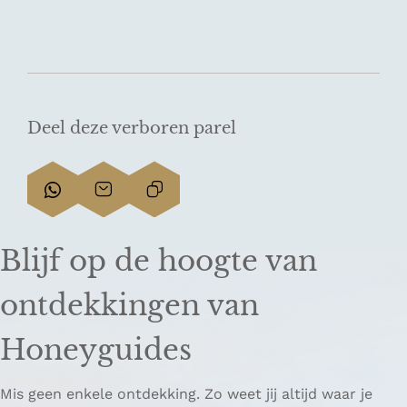
Deel deze verboren parel
D
D
L
e
e
i
e
e
n
Blijf op de hoogte van
l
l
k
d
d
k
ontdekkingen van
e
e
o
z
z
p
Honeyguides
e
e
i
p
p
ë
Mis geen enkele ontdekking. Zo weet jij altijd waar je
a
a
r