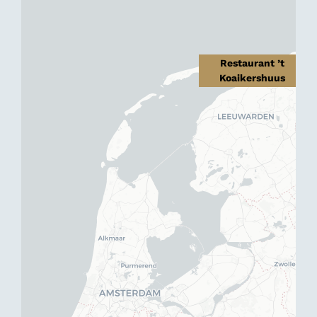
Restaurant ’t
Koaikershuus