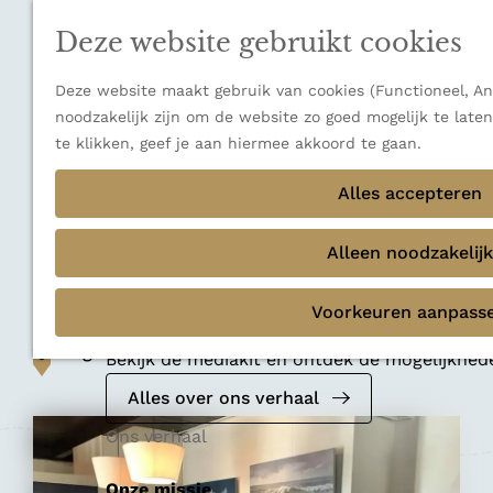
n
a
u
Verborgen parels
n
Deze website gebruikt cookies
Terug
Ons verhaal
a
a
Deze website maakt gebruik van cookies (Functioneel, Ana
r
noodzakelijk zijn om de website zo goed mogelijk te late
d
te klikken, geef je aan hiermee akkoord te gaan.
e
Restaurant
h
Alles accepteren
Restaurant ’t
o
m
Alleen noodzakelijk
Koaikershuus
e
p
Voorkeuren aanpass
Mediakit 2026
a
Voeg toe als favoriet
g
Voeg toe als favoriet
Bekijk de mediakit en ontdek de mogelijkhe
e
Alles over ons verhaal
Ons verhaal
Onze missie