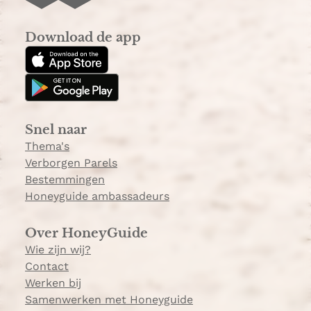
n
i
s
k
Download de app
t
T
a
o
g
k
r
a
Snel naar
m
Thema's
Verborgen Parels
Bestemmingen
Honeyguide ambassadeurs
Over HoneyGuide
Wie zijn wij?
Contact
Werken bij
Samenwerken met Honeyguide