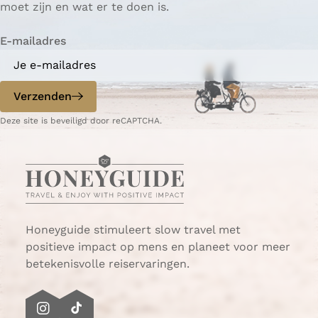
moet zijn en wat er te doen is.
g
g
e
i
i
n
E-mailadres
n
n
a
a
o
o
p
p
Verzenden
W
e
Deze site is beveiligd door reCAPTCHA.
h
-
a
m
t
a
s
i
A
l
p
p
Honeyguide stimuleert slow travel met
positieve impact op mens en planeet voor meer
betekenisvolle reiservaringen.
I
T