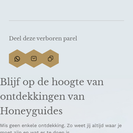
Deel deze verboren parel
D
D
L
e
e
i
e
e
n
Blijf op de hoogte van
l
l
k
d
d
k
ontdekkingen van
e
e
o
z
z
p
Honeyguides
e
e
i
p
p
ë
Mis geen enkele ontdekking. Zo weet jij altijd waar je
a
a
r
moet zijn en wat er te doen is.
g
g
e