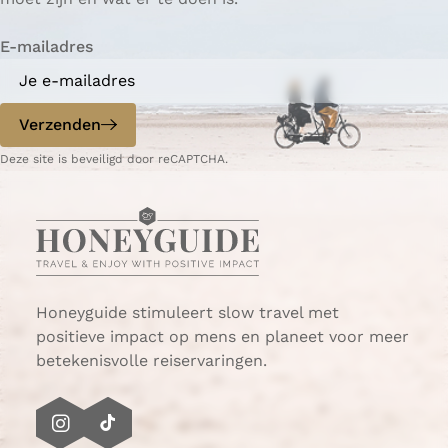
i
i
n
E-mailadres
n
n
a
a
o
o
p
p
Verzenden
W
e
Deze site is beveiligd door reCAPTCHA.
h
-
a
m
t
a
s
i
A
l
p
p
Honeyguide stimuleert slow travel met
positieve impact op mens en planeet voor meer
betekenisvolle reiservaringen.
I
T