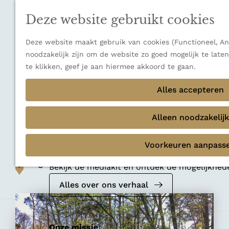
n
a
u
Verborgen parels
n
Deze website gebruikt cookies
Terug
Ons verhaal
a
a
Deze website maakt gebruik van cookies (Functioneel, Ana
r
noodzakelijk zijn om de website zo goed mogelijk te late
d
te klikken, geef je aan hiermee akkoord te gaan.
e
Natuurgebied
h
Alles accepteren
Natuurgebied het
o
m
Alleen noodzakelijk
Springendal
e
p
Voorkeuren aanpass
Mediakit 2026
a
Voeg toe als favoriet
g
Voeg toe als favoriet
Bekijk de mediakit en ontdek de mogelijkhe
e
Alles over ons verhaal
Ons verhaal
Onze missie