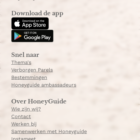
n
i
s
k
Download de app
t
T
a
o
g
k
r
a
Snel naar
m
Thema's
Verborgen Parels
Bestemmingen
Honeyguide ambassadeurs
Over HoneyGuide
Wie zijn wij?
Contact
Werken bij
Samenwerken met Honeyguide
Instameet