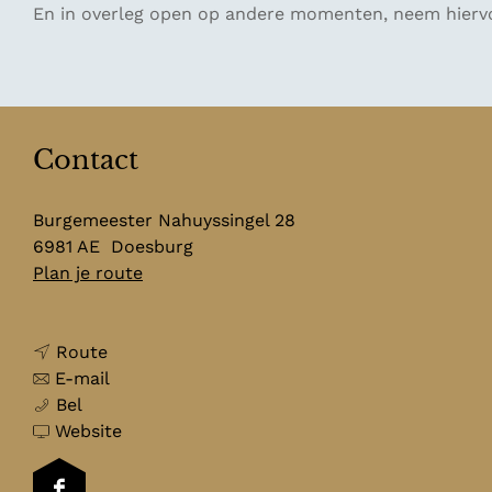
En in overleg open op andere momenten, neem hiervo
Contact
Burgemeester Nahuyssingel 28
6981 AE
Doesburg
n
Plan je route
a
a
n
r
Route
a
n
H
E-mail
H
a
a
i
Bel
i
r
a
v
s
Website
s
H
r
a
t
t
i
H
n
o