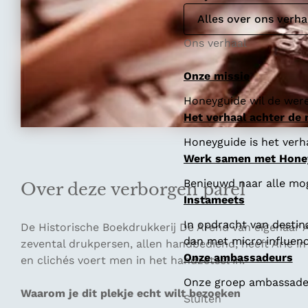
Alles over ons verha
Ons verhaal
Onze missie
Honeyguide wil de were
Het verhaal achter de
Honeyguide is het verha
Werk samen met Hone
Benieuwd naar alle mo
Over deze verborgen parel
Instameets
In opdracht van destin
De Historische Boekdrukkerij De Arend van eigenaar
dan met micro influenc
zevental drukpersen, allen handbediend, heeft Arie i
Onze ambassadeurs
en clichés voert men in het handzetsel in.
Onze groep ambassadeur
Waarom je dit plekje echt wilt bezoeken
Sluiten