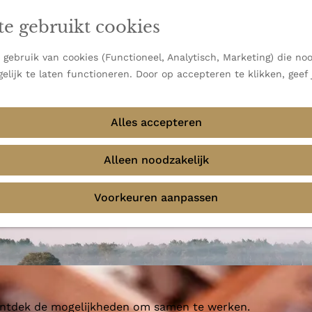
en vooral bekend om zijn indrukwekkende Alpen, maar ook
te gebruikt cookies
 uitzichten.
emmingen
gebruik van cookies (Functioneel, Analytisch, Marketing) die noo
elijk te laten functioneren. Door op accepteren te klikken, geef
Alles accepteren
erij De Arend
Alleen noodzakelijk
Voorkeuren aanpassen
 ontdek de mogelijkheden om samen te werken.