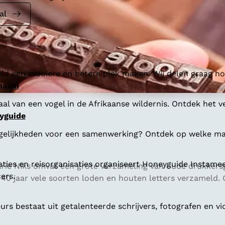
al
ld een mooiere en betere plek maken. Wij delen graag hoe
 naam
al van een vogel in de Afrikaanse wildernis. Ontdek het v
yguide
gelijkheden voor een samenwerking? Ontdek op welke man
aties en reisorganisaties organiseert Honeyguide Instamee
 Arie Niks omvat een grote verzameling van oude drukker
ers.
n 40 jaar vele soorten loden en houten letters verzameld
s bestaat uit getalenteerde schrijvers, fotografen en vi