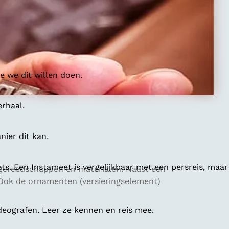
 we dit willen doen.
erhaal.
ier dit kan.
ts. Een Instameet is vergelijkbaar met een persreis, maar
sgereedschappen en materialen. Naast een
. Ook de ornamenten (versieringselement)
deografen. Leer ze kennen en reis mee.