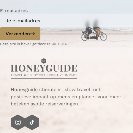
i
i
n
E-mailadres
n
n
a
a
o
o
p
p
Verzenden
W
e
Deze site is beveiligd door reCAPTCHA.
h
-
a
m
t
a
s
i
A
l
p
p
Honeyguide stimuleert slow travel met
positieve impact op mens en planeet voor meer
betekenisvolle reiservaringen.
I
T
n
i