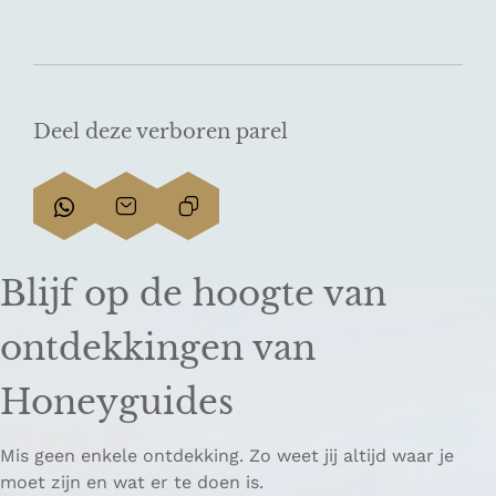
Deel deze verboren parel
D
D
L
e
e
i
e
e
n
Blijf op de hoogte van
l
l
k
d
d
k
ontdekkingen van
e
e
o
z
z
p
Honeyguides
e
e
i
p
p
ë
Mis geen enkele ontdekking. Zo weet jij altijd waar je
a
a
r
moet zijn en wat er te doen is.
g
g
e