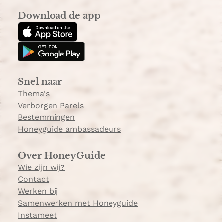
s
k
Download de app
t
T
a
o
g
k
r
a
Snel naar
m
Thema's
Verborgen Parels
Bestemmingen
Honeyguide ambassadeurs
Over HoneyGuide
Wie zijn wij?
Contact
Werken bij
Samenwerken met Honeyguide
Instameet