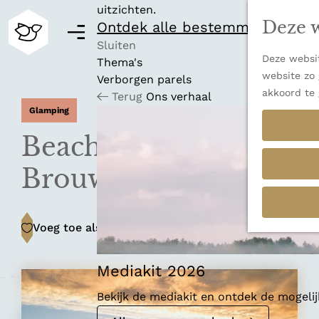
uitzichten.
Deze w
Ontdek alle bestemmingen
M
e
Sluiten
Deze websit
n
Thema's
G
website zo 
u
Verborgen parels
a
akkoord te 
Terug
Ons verhaal
n
Glamping
a
a
Beachlodges
r
d
Brouwersdam
e
h
o
Voeg toe als favoriet
Voeg toe als favoriet
m
e
p
Mediakit 2026
a
Bekijk de mediakit en ontdek de mogel
g