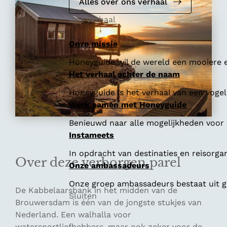
e
Alles over ons verhaal
Ons verhaal
Onze missie
Honeyguide wil de wereld een mooiere e
Het verhaal achter de naam
Honeyguide is het verhaal van een vogel 
Werk samen met Honeyguide
Benieuwd naar alle mogelijkheden voor
Instameets
In opdracht van destinaties en reisorga
Over deze verborgen parel
Onze ambassadeurs
Onze groep ambassadeurs bestaat uit ge
De Kabbelaarsbank in het midden van de
Sluiten
Brouwersdam is één van de jongste stukjes van
Nederland. Een walhalla voor
watersportliefhebbers, maar ook zeker voor de