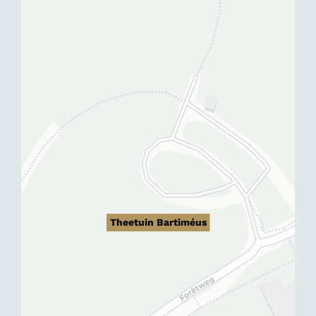
Theetuin Bartiméus