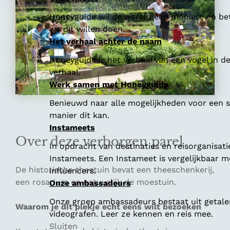
Honeyguide wil de wereld een mooiere en bet
we dit willen doen.
Het verhaal achter de naam
Honeyguide is het verhaal van een vogel in d
verhaal.
Werk samen met Honeyguide
Benieuwd naar alle mogelijkheden voor een
manier dit kan.
Instameets
Over deze verborgen parel
In opdracht van destinaties en reisorganisat
Instameets. Een Instameet is vergelijkbaar 
De historische theetuin bevat een theeschenkerij,
influencers.
een rosarium en natuurlijk de moestuin.
Onze ambassadeurs
Onze groep ambassadeurs bestaat uit getalen
Waarom je dit plekje echt eens wilt bezoeken
videografen. Leer ze kennen en reis mee.
Sluiten