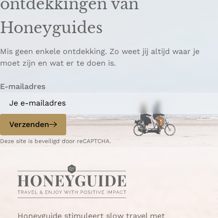
ontdekkingen van
e
e
o
z
z
p
Honeyguides
e
e
i
p
p
ë
Mis geen enkele ontdekking. Zo weet jij altijd waar je
a
a
r
moet zijn en wat er te doen is.
g
g
e
i
i
n
E-mailadres
n
n
a
a
o
o
p
p
Verzenden
W
e
Deze site is beveiligd door reCAPTCHA.
h
-
a
m
t
a
s
i
A
l
p
p
Honeyguide stimuleert slow travel met