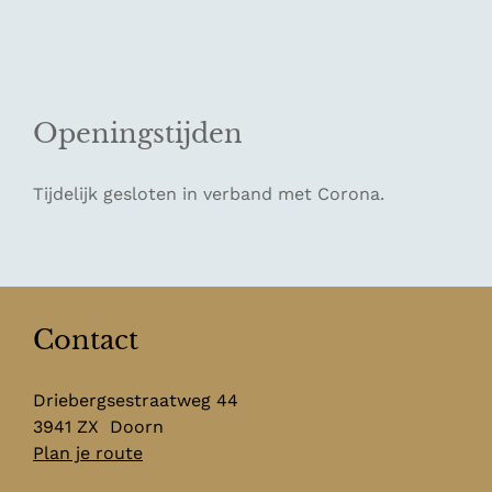
Openingstijden
Tijdelijk gesloten in verband met Corona.
Contact
Driebergsestraatweg 44
3941 ZX
Doorn
n
Plan je route
a