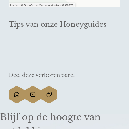
Leaflet
|
© OpenStreetMap contributors © CARTO
Tips van onze Honeyguides
Deel deze verboren parel
D
D
L
e
e
i
e
e
n
Blijf op de hoogte van
l
l
k
d
d
k