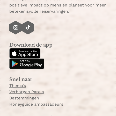
positieve impact op mens en planeet voor meer
betekenisvolle reiservaringen.
I
T
n
i
s
k
Download de app
t
T
a
o
g
k
r
a
Snel naar
m
Thema's
Verborgen Parels
Bestemmingen
Honeyguide ambassadeurs