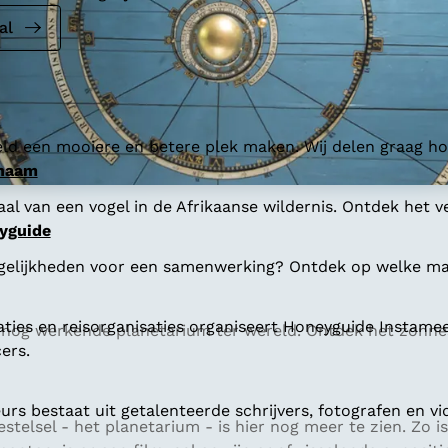
al
ld een mooiere en betere plek maken. Wij delen graag hoe
 naam
al van een vogel in de Afrikaanse wildernis. Ontdek het v
yguide
gelijkheden voor een samenwerking? Ontdek op welke man
aties en reisorganisaties organiseert Honeyguide Instamee
e, nog werkende planetarium ter wereld. Ontdek het zonnes
ers.
s bestaat uit getalenteerde schrijvers, fotografen en vi
elsel - het planetarium - is hier nog meer te zien. Zo i