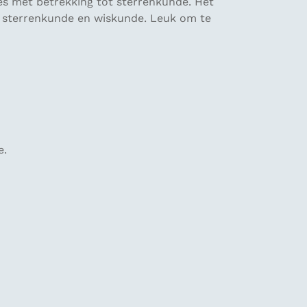
ies met betrekking tot sterrenkunde. Het
in sterrenkunde en wiskunde. Leuk om te
e.