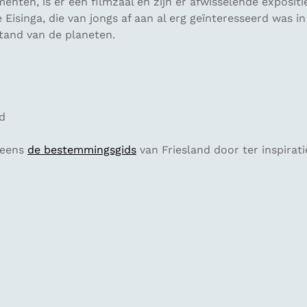
enten, is er een filmzaal en zijn er afwisselende exposit
 Eisinga, die van jongs af aan al erg geïnteresseerd was 
stand van de planeten.
d
 eens
de bestemmingsgids
van Friesland door ter inspirati