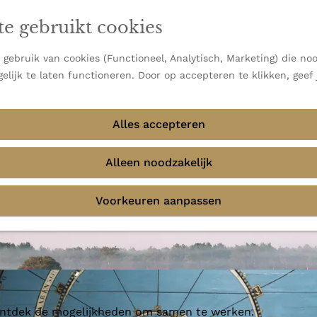
en vooral bekend om zijn indrukwekkende Alpen, maar ook
te gebruikt cookies
 uitzichten.
emmingen
gebruik van cookies (Functioneel, Analytisch, Marketing) die noo
elijk te laten functioneren. Door op accepteren te klikken, geef
Alles accepteren
a Planetarium
Alleen noodzakelijk
Voorkeuren aanpassen
 ontdek de mogelijkheden om samen te werken.