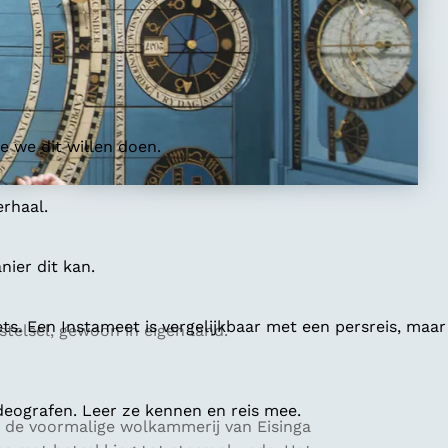
 we dit willen doen.
erhaal.
ier dit kan.
ts. Een Instameet is vergelijkbaar met een persreis, maar
telsel, gewoon in eigen land.
deografen. Leer ze kennen en reis mee.
s de voormalige wolkammerij van Eisinga