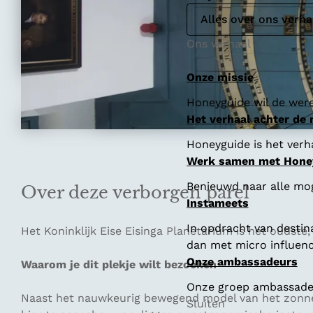
Alles over ons verha
Ons verhaal
Onze missie
Honeyguide wil de were
Het verhaal achter de
Honeyguide is het verha
Werk samen met Hone
Benieuwd naar alle mo
Over deze verborgen parel
Instameets
In opdracht van destin
Het Koninklijk Eise Eisinga Planetarium is het oudst
dan met micro influenc
Onze ambassadeurs
Waarom je dit plekje wilt bezoeken
Onze groep ambassadeur
Naast het nauwkeurig bewegend model van het zonnest
Sluiten