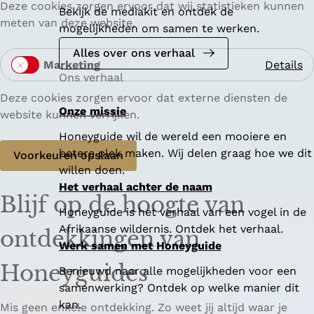
n
Deze cookies zorgen ervoor dat wij statistieken kunnen
Bekijk de mediakit en ontdek de
n
a
meten van deze website.
mogelijkheden om samen te werken.
e
l
e
Alles over ons verhaal
y
Marketing
Details
l
t
Ons verhaal
M
i
a
Deze cookies zorgen ervoor dat externe diensten de
s
Onze missie
r
website kunnen verrijken.
c
k
Honeyguide wil de wereld een mooiere en
h
e
betere plek maken. Wij delen graag hoe we dit
Voorkeuren opslaan
t
willen doen.
i
Het verhaal achter de naam
Blijf op de hoogte van
n
Honeyguide is het verhaal van een vogel in de
g
Afrikaanse wildernis. Ontdek het verhaal.
ontdekkingen van
Werk samen met Honeyguide
Honeyguides
Benieuwd naar alle mogelijkheden voor een
samenwerking? Ontdek op welke manier dit
kan.
Mis geen enkele ontdekking. Zo weet jij altijd waar je