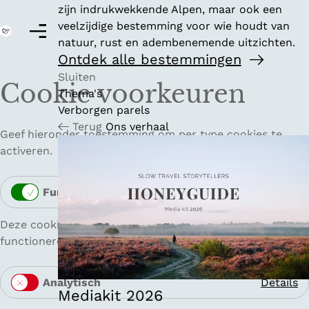
zijn indrukwekkende Alpen, maar ook een
veelzijdige bestemming voor wie houdt van
M
natuur, rust en adembenemende uitzichten.
e
G
Ontdek alle bestemmingen
n
a
u
Sluiten
n
Cookie voorkeuren
Thema's
a
Verborgen parels
a
Terug
Ons verhaal
r
Geef hieronder toestemming om per type cookies te
d
activeren.
e
h
Functioneel
Details
o
F
m
u
Deze cookies zorgen ervoor dat de website goed kan
e
n
functioneren.
p
c
a
t
g
Analytisch
Details
i
e
Mediakit 2026
A
o