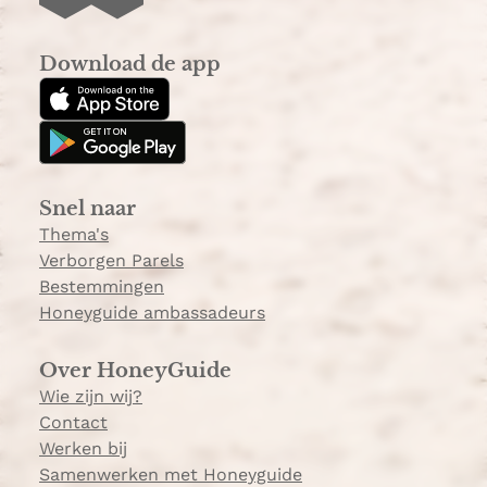
I
T
n
i
s
k
Download de app
t
T
a
o
g
k
r
a
Snel naar
m
Thema's
Verborgen Parels
Bestemmingen
Honeyguide ambassadeurs
Over HoneyGuide
Wie zijn wij?
Contact
Werken bij
Samenwerken met Honeyguide