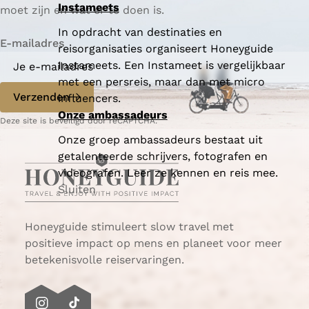
Instameets
moet zijn en wat er te doen is.
In opdracht van destinaties en
E-mailadres
reisorganisaties organiseert Honeyguide
Instameets. Een Instameet is vergelijkbaar
met een persreis, maar dan met micro
Verzenden
influencers.
Onze ambassadeurs
Deze site is beveiligd door reCAPTCHA.
Onze groep ambassadeurs bestaat uit
getalenteerde schrijvers, fotografen en
videografen. Leer ze kennen en reis mee.
Sluiten
Honeyguide stimuleert slow travel met
positieve impact op mens en planeet voor meer
betekenisvolle reiservaringen.