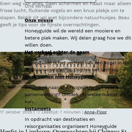
5
Even weg van alles. Geen schermen en haast maar alleen
Ons verhaal
x
frisse lucht, fluitende vogels en een knus plekje om te
e
slapen. België zit vol met bijzondere natuurhuisjes. Beau
Onze missie
e
geeft je tips voor de fijnste overnachtingen.
Honeyguide wil de wereld een mooiere en
n
betere plek maken. Wij delen graag hoe we dit
n
willen doen.
a
Het verhaal achter de naam
c
h
Honeyguide is het verhaal van een vogel in de
t
Afrikaanse wildernis. Ontdek het verhaal.
j
Werk samen met Honeyguide
e
Benieuwd naar alle mogelijkheden voor een
w
samenwerking? Ontdek op welke manier dit
e
kan.
g
Instameets
i
17 oktober 2025
|
Leestijd: 7 minuten
|
Anne-Floor
n
In opdracht van destinaties en
B
reisorganisaties organiseert Honeyguide
e