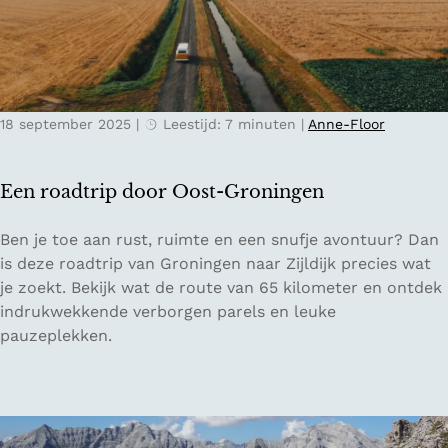
t
c
e
h
n
e
v
n
o
18 september 2025
|
Leestijd: 7 minuten
|
Anne-Floor
o
r
e
Een roadtrip door Oost-Groningen
e
n
E
Ben je toe aan rust, ruimte en een snufje avontuur? Dan
d
e
is deze roadtrip van Groningen naar Zijldijk precies wat
a
n
je zoekt. Bekijk wat de route van 65 kilometer en ontdek
g
r
indrukwekkende verborgen parels en leuke
j
o
pauzeplekken.
e
a
a
d
a
t
n
r
h