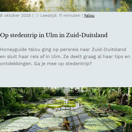
B
a
'
u
8 oktober 2025
|
Leestijd: 11 minuten
|
Yalou
s
S
i
t
n
.
Op stedentrip in Ulm in Zuid-Duitsland
Z
G
u
e
O
Honeyguide Yalou ging op persreis naar Zuid-Duitsland
i
r
p
en sluit haar reis af in Ulm. Ze deelt graag al haar tips en
d
l
s
ontdekkingen. Ga je mee op stedentrip?
-
a
t
H
c
e
o
h
d
l
e
l
n
a
t
n
r
d
i
p