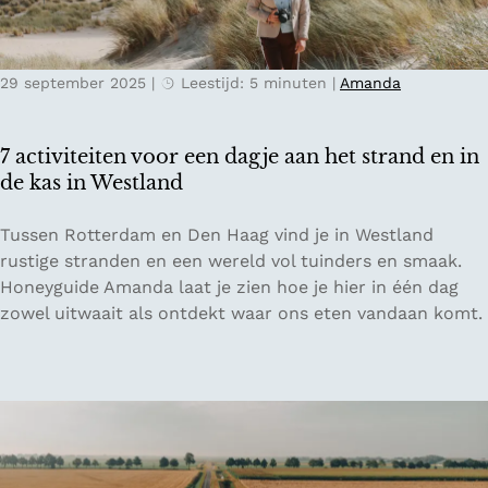
e
n
d
d
e
29 september 2025
|
Leestijd: 5 minuten
|
Amanda
n
t
r
7 activiteiten voor een dagje aan het strand en in
i
de kas in Westland
p
g
7
Tussen Rotterdam en Den Haag vind je in Westland
i
a
rustige stranden en een wereld vol tuinders en smaak.
d
c
Honeyguide Amanda laat je zien hoe je hier in één dag
s
t
zowel uitwaait als ontdekt waar ons eten vandaan komt.
v
i
o
v
o
i
r
t
M
e
ü
i
n