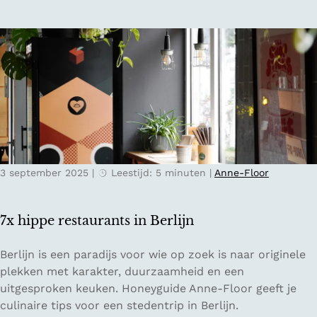
d
n
W
e
e
n
s
t
t
r
l
i
a
p
n
n
d
a
a
3 september 2025
|
Leestijd: 5 minuten
|
Anne-Floor
r
I
n
7x hippe restaurants in Berlijn
n
s
7
Berlijn is een paradijs voor wie op zoek is naar originele
b
x
plekken met karakter, duurzaamheid en een
r
h
uitgesproken keuken. Honeyguide Anne-Floor geeft je
u
i
culinaire tips voor een stedentrip in Berlijn.
c