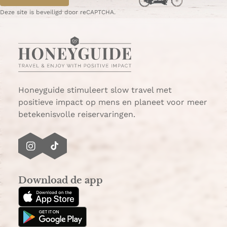
a
e
l
t
g
p
Deze site is beveiligd door reCAPTCHA.
i
a
i
a
j
d
n
g
n
e
a
i
n
n
b
a
e
Honeyguide stimuleert slow travel met
r
positieve impact op mens en planeet voor meer
g
betekenisvolle reiservaringen.
e
n
I
T
n
i
s
k
Download de app
t
T
a
o
g
k
r