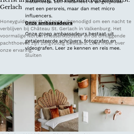
Herfst in Limburg: Overnachten bij Château St.
Instameets. Een Instameet is vergelijkbaar
l
Gerlach
met een persreis, maar dan met micro
g
influencers.
i
H
Honeyguide werdt onlangs uitgenodigd om een nacht te
Onze ambassadeurs
ë
e
verblijven bij Château St. Gerlach in Valkenburg. Het
Onze groep ambassadeurs bestaat uit
r
voormalige Norbertinessenklooster en de omliggende
getalenteerde schrijvers, fotografen en
f
pachthoeves zijn zorgvuldig bewaard. Lees meer over
videografen. Leer ze kennen en reis mee.
s
onze ervaring.
Sluiten
t
i
n
L
i
m
b
u
r
g
: