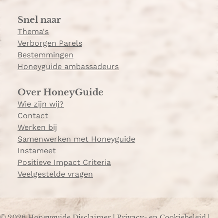
a
Snel naar
m
Thema's
Verborgen Parels
Bestemmingen
Honeyguide ambassadeurs
Over HoneyGuide
Wie zijn wij?
Contact
Werken bij
Samenwerken met Honeyguide
Instameet
Positieve Impact Criteria
Veelgestelde vragen
© 2026 Honeyguide
Disclaimer
|
Privacy- en Cookiebeleid
|