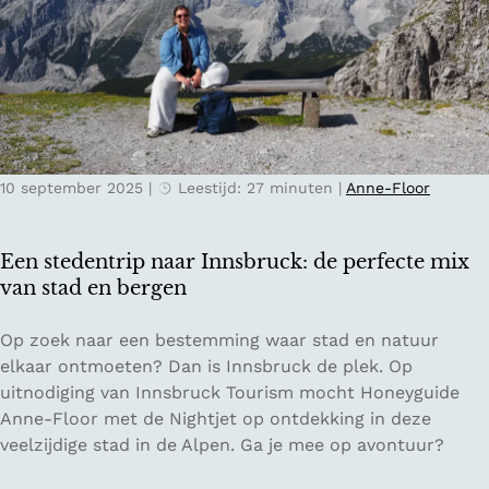
i
e
p
t
d
s
o
t
o
r
r
a
O
n
10 september 2025
|
Leestijd: 27 minuten
|
Anne-Floor
o
d
s
e
t
n
Een stedentrip naar Innsbruck: de perfecte mix
-
i
van stad en bergen
G
n
r
d
E
Op zoek naar een bestemming waar stad en natuur
o
e
e
elkaar ontmoeten? Dan is Innsbruck de plek. Op
n
k
n
uitnodiging van Innsbruck Tourism mocht Honeyguide
i
a
s
Anne-Floor met de Nightjet op ontdekking in deze
n
s
t
veelzijdige stad in de Alpen. Ga je mee op avontuur?
g
i
e
e
n