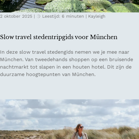
i
n
2 oktober 2025
|
Leestijd: 6 minuten
|
Kayleigh
U
l
m
Slow travel stedentripgids voor München
i
n
S
In deze slow travel stedengids nemen we je mee naar
Z
l
München. Van tweedehands shoppen op een bruisende
u
o
nachtmarkt tot slapen in een houten hotel. Dit zijn de
i
w
duurzame hoogtepunten van München.
d
t
-
r
D
a
u
v
i
e
t
l
s
s
l
t
a