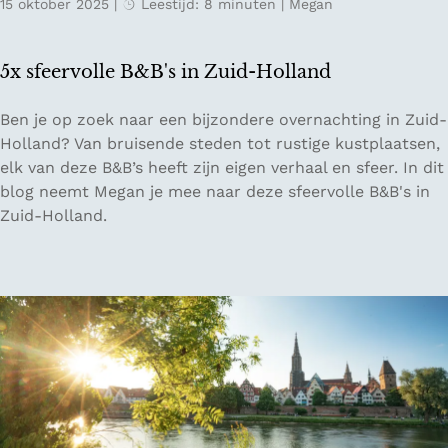
15 oktober 2025
|
Leestijd: 8 minuten
|
Megan
O
v
e
5x sfeervolle B&B's in Zuid-Holland
r
n
5
Ben je op zoek naar een bijzondere overnachting in Zuid-
a
x
Holland? Van bruisende steden tot rustige kustplaatsen,
c
s
elk van deze B&B’s heeft zijn eigen verhaal en sfeer. In dit
h
f
blog neemt Megan je mee naar deze sfeervolle B&B's in
t
e
Zuid-Holland.
e
e
n
r
b
v
i
o
j
l
C
l
h
e
â
B
t
&
e