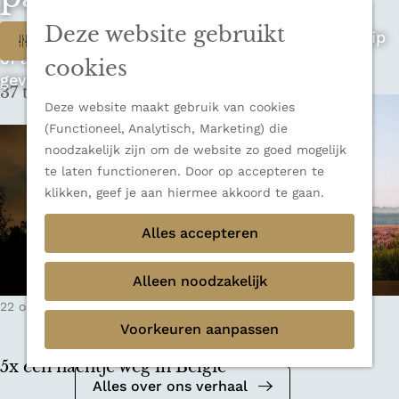
n
u
Sluiten
n
Deze website gebruikt
W
Op zoek naar de ultieme rondreis, een stedentrip
Filter
Thema's
a
of avontuur in de natuur? Onze Honeyguides
Verborgen parels
a
a
cookies
geven je alle inspiratie.
Terug
Ons verhaal
r
37 t/m 45 van 348 resultaten
t
d
Deze website maakt gebruik van cookies
e
z
(Functioneel, Analytisch, Marketing) die
h
noodzakelijk zijn om de website zo goed mogelijk
o
o
te laten functioneren. Door op accepteren te
m
e
klikken, geef je aan hiermee akkoord te gaan.
e
k
Alles accepteren
p
a
j
g
Alleen noodzakelijk
e
e
Mediakit 2026
22 oktober 2025
|
Leestijd: 5 minuten
|
Beau
?
Voorkeuren aanpassen
Bekijk de mediakit en ontdek de
mogelijkheden om samen te werken.
5x een nachtje weg in België
Alles over ons verhaal