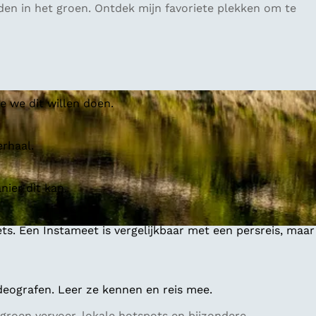
dden in het groen. Ontdek mijn favoriete plekken om te
 we dit willen doen.
erhaal.
ier dit kan.
ts. Een Instameet is vergelijkbaar met een persreis, maar
deografen. Leer ze kennen en reis mee.
groen vervoer, lokale hotspots en bijzondere