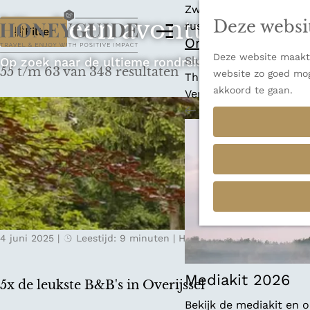
Zwitserland is misschi
Vind een avontuur dat p
Deze websi
W
rust en adembenemende
M
Filter
Ontdek alle best
e
a
Deze website maakt 
G
n
Sluiten
Op zoek naar de ultieme rondreis, een stedentrip o
55 t/m 63 van 348 resultaten
t
website zo goed mog
a
u
Thema's
akkoord te gaan.
n
Verborgen parels
z
a
Terug
Ons verhaal
o
a
r
e
d
k
e
h
j
o
e
m
4 juni 2025
|
Leestijd: 9 minuten
|
Hannah-Grethe
e
?
p
a
Mediakit 2026
5x de leukste B&B's in Overijssel
g
Bekijk de mediakit en
e