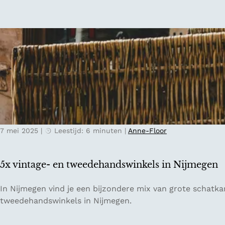
P
s
a
v
r
o
i
o
j
r
s
2
4
u
u
r
7 mei 2025
|
Leestijd: 6 minuten
|
Anne-Floor
i
n
G
5x vintage- en tweedehandswinkels in Nijmegen
e
n
5
In Nijmegen vind je een bijzondere mix van grote schatkam
t
x
tweedehandswinkels in Nijmegen.
v
i