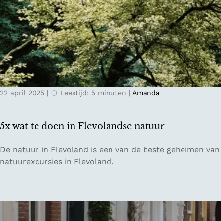
c
t
h
u
m
s
e
s
t
e
L
n
o
d
c
22 april 2025
|
Leestijd: 5 minuten
|
Amanda
e
a
b
l
o
T
5x wat te doen in Flevolandse natuur
o
a
m
s
5
De natuur in Flevoland is een van de beste geheimen van 
t
t
x
natuurexcursies in Flevoland.
o
e
w
p
a
p
t
e
t
n
e