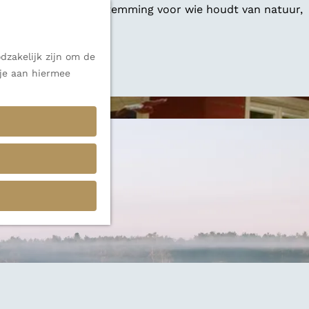
 een veelzijdige bestemming voor wie houdt van natuur,
dzakelijk zijn om de
 alle inspiratie.
 je aan hiermee