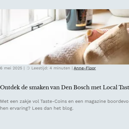
n
t
a
g
e
-
e
n
t
6 mei 2025
|
Leestijd: 4 minuten
|
Anne-Floor
w
e
e
Ontdek de smaken van Den Bosch met Local Tas
d
e
O
Met een zakje vol Taste-Coins en een magazine boordevol
h
n
hen ervaring? Lees dan het blog.
a
t
n
d
d
e