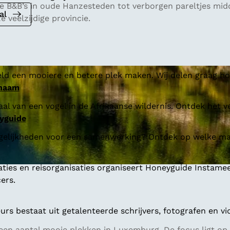
usse B&B’s in oude Hanzesteden tot verborgen pareltjes mi
al
 veelzijdige provincie.
ld een mooiere en betere plek maken. Wij delen graag hoe
 naam
al van een vogel in de Afrikaanse wildernis. Ontdek het v
yguide
gelijkheden voor een samenwerking? Ontdek op welke man
aties en reisorganisaties organiseert Honeyguide Instamee
ers.
s bestaat uit getalenteerde schrijvers, fotografen en vi
en aantal mooie plekken in Luxemburg. De focus ligt op 