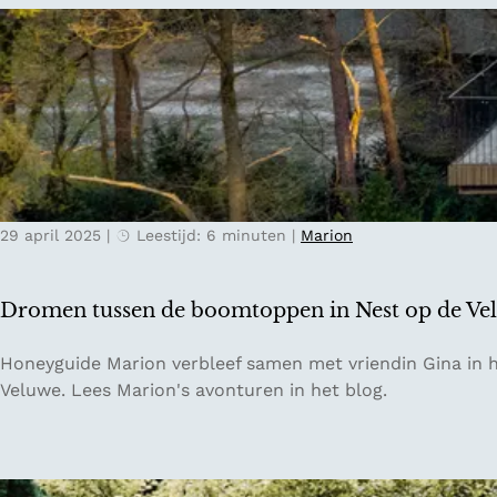
s
k
w
d
i
e
n
s
k
m
e
a
l
k
s
e
i
29 april 2025
|
Leestijd: 6 minuten
|
Marion
n
n
v
N
a
i
Dromen tussen de boomtoppen in Nest op de Ve
n
j
D
m
D
Honeyguide Marion verbleef samen met vriendin Gina in he
e
e
r
Veluwe. Lees Marion's avonturen in het blog.
n
g
o
B
e
m
o
n
e
s
n