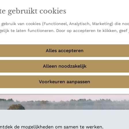
en vooral bekend om zijn indrukwekkende Alpen, maar ook
ast bij
jouw reisstijl
te gebruikt cookies
 uitzichten.
emmingen
gebruik van cookies (Functioneel, Analytisch, Marketing) die noo
f avontuur in de natuur? Onze Honeyguides geven je
elijk te laten functioneren. Door op accepteren te klikken, geef
Alles accepteren
Alleen noodzakelijk
Voorkeuren aanpassen
 ontdek de mogelijkheden om samen te werken.