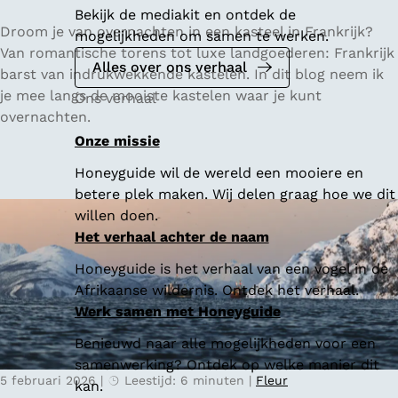
Bekijk de mediakit en ontdek de
D
Droom je van overnachten in een kasteel in Frankrijk?
mogelijkheden om samen te werken.
e
Van romantische torens tot luxe landgoederen: Frankrijk
Alles over ons verhaal
m
barst van indrukwekkende kastelen. In dit blog neem ik
o
je mee langs de mooiste kastelen waar je kunt
Ons verhaal
o
overnachten.
i
Onze missie
s
Honeyguide wil de wereld een mooiere en
t
betere plek maken. Wij delen graag hoe we dit
e
willen doen.
F
Het verhaal achter de naam
r
a
Honeyguide is het verhaal van een vogel in de
n
Afrikaanse wildernis. Ontdek het verhaal.
s
Werk samen met Honeyguide
e
Benieuwd naar alle mogelijkheden voor een
k
samenwerking? Ontdek op welke manier dit
a
5 februari 2026
|
Leestijd: 6 minuten
|
Fleur
kan.
s