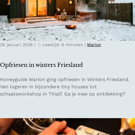
r
s
e
e
s
r
s
l
e
a
n
n
26 januari 2026
|
Leestijd: 6 minuten
|
Marion
v
d
o
o
Opfriesen in winters Friesland
r
e
O
Honeyguide Marion ging opfriesen in Winters Friesland.
e
p
Van logeren in bijzondere tiny houses tot
n
f
schaatsworkshop in Thialf. Ga je mee op ontdekking?
d
r
i
i
g
e
i
s
t
e
a