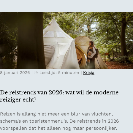
u
n
k
s
t
e
u
i
t
j
e
8 januari 2026
|
Leestijd: 5 minuten
|
Krisja
s
v
o
De reistrends van 2026: wat wil de moderne
o
reiziger echt?
r
V
D
Reizen is allang niet meer een blur van vluchten,
a
e
schema’s en toeristenmenu’s. De reistrends in 2026
l
r
voorspellen dat het alleen nog maar persoonlijker,
e