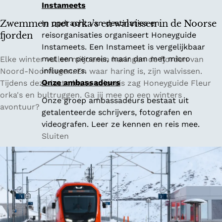
Instameets
t
e
Zwemmen met orka’s en walvissen in de Noorse
In opdracht van destinaties en
l
fjorden
reisorganisaties organiseert Honeyguide
e
Instameets. Een Instameet is vergelijkbaar
n
Z
met een persreis, maar dan met micro
Elke winter vullen miljoenen haringen de fjorden van
w
w
influencers.
Noord-Noorwegen. En waar haring is, zijn walvissen.
a
e
Onze ambassadeurs
Tijdens deze lastminute soloreis zag Honeyguide Fleur
a
m
orka's en bultruggen. Ga jij mee op een winters
Onze groep ambassadeurs bestaat uit
r
m
avontuur?
getalenteerde schrijvers, fotografen en
j
e
videografen. Leer ze kennen en reis mee.
e
n
Sluiten
k
m
a
e
n
t
o
o
v
r
e
k
r
a