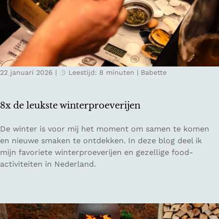
n
l
i
e
n
d
w
e
i
t
n
o
22 januari 2026
|
Leestijd: 8 minuten
|
Babette
t
x
e
r
8x de leukste winterproeverijen
s
F
8
De winter is voor mij het moment om samen te komen
r
x
en nieuwe smaken te ontdekken. In deze blog deel ik
i
d
mijn favoriete winterproeverijen en gezellige food-
e
e
activiteiten in Nederland.
s
l
l
e
a
u
n
k
d