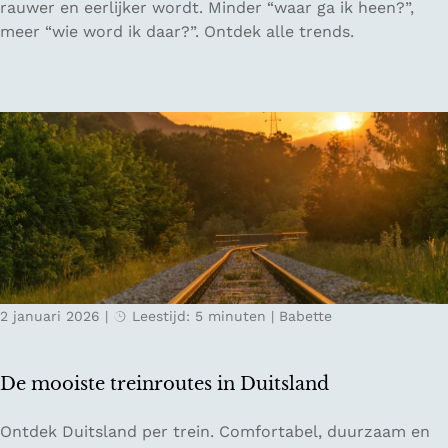
e
rauwer en eerlijker wordt. Minder “waar ga ik heen?”,
n
i
meer “wie word ik daar?”. Ontdek alle trends.
t
s
i
t
j
r
n
e
s
n
d
d
a
s
g
v
i
a
n
n
N
2
e
2 januari 2026
|
Leestijd: 5 minuten
|
Babette
0
d
2
e
6
r
De mooiste treinroutes in Duitsland
:
l
w
a
D
Ontdek Duitsland per trein. Comfortabel, duurzaam en
a
n