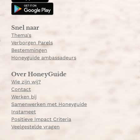
g
k
r
a
Snel naar
m
Thema's
Verborgen Parels
Bestemmingen
Honeyguide ambassadeurs
Over HoneyGuide
Wie zijn wij?
Contact
Werken bij
Samenwerken met Honeyguide
Instameet
Positieve Impact Criteria
Veelgestelde vragen