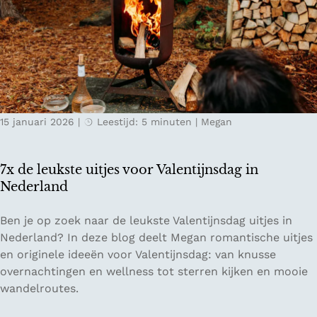
s
t
e
w
i
n
t
15 januari 2026
|
Leestijd: 5 minuten
|
Megan
e
r
p
7x de leukste uitjes voor Valentijnsdag in
r
Nederland
o
e
7
Ben je op zoek naar de leukste Valentijnsdag uitjes in
v
x
Nederland? In deze blog deelt Megan romantische uitjes
e
d
en originele ideeën voor Valentijnsdag: van knusse
r
e
overnachtingen en wellness tot sterren kijken en mooie
i
l
wandelroutes.
j
e
e