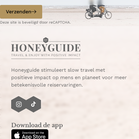
e
n
i
e
p
d
Verzenden
n
r
a
e
D
e
g
p
Deze site is beveiligd door reCAPTCHA.
u
c
i
a
i
h
n
g
t
t
a
i
s
?
n
l
a
a
Honeyguide stimuleert slow travel met
n
positieve impact op mens en planeet voor meer
d
betekenisvolle reiservaringen.
I
T
n
i
s
k
Download de app
t
T
a
o