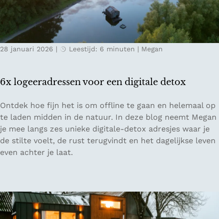
T
o
o
r
u
s
r
e
28 januari 2026
|
Leestijd: 6 minuten
|
Megan
d
f
o
j
o
o
6x logeeradressen voor een digitale detox
r
r
w
d
6
Ontdek hoe fijn het is om offline te gaan en helemaal op
i
e
x
te laden midden in de natuur. In deze blog neemt Megan
n
n
l
je mee langs zes unieke digitale-detox adresjes waar je
t
o
de stilte voelt, de rust terugvindt en het dagelijkse leven
e
g
even achter je laat.
r
e
s
e
Z
r
w
a
i
d
t