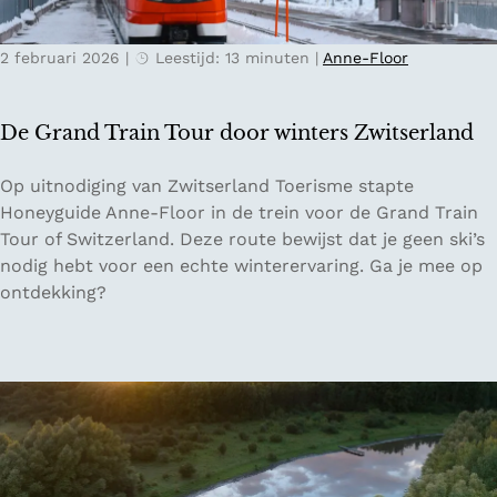
n
’
a
s
c
2 februari 2026
|
Leestijd: 13 minuten
|
Anne-Floor
e
h
n
t
w
De Grand Train Tour door winters Zwitserland
e
a
n
l
D
Op uitnodiging van Zwitserland Toerisme stapte
v
e
Honeyguide Anne-Floor in de trein voor de Grand Train
i
G
Tour of Switzerland. Deze route bewijst dat je geen ski’s
s
r
nodig hebt voor een echte winterervaring. Ga je mee op
s
a
ontdekking?
e
n
n
d
i
T
n
r
d
a
e
i
N
n
o