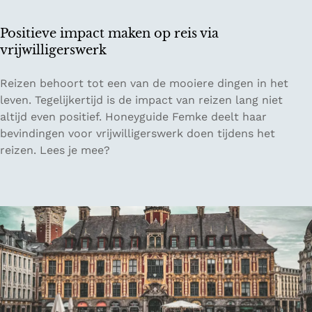
e
l
Positieve impact maken op reis via
u
vrijwilligerswerk
i
t
P
Reizen behoort tot een van de mooiere dingen in het
j
o
leven. Tegelijkertijd is de impact van reizen lang niet
e
s
altijd even positief. Honeyguide Femke deelt haar
s
i
bevindingen voor vrijwilligerswerk doen tijdens het
i
t
reizen. Lees je mee?
n
i
N
e
e
v
d
e
e
i
r
m
l
p
a
a
n
c
d