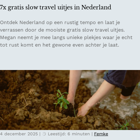
n
s
7x gratis slow travel uitjes in Nederland
K
i
l
n
7
Ontdek Nederland op een rustig tempo en laat je
e
N
x
verrassen door de mooiste gratis slow travel uitjes.
i
e
g
Megan neemt je mee langs unieke plekjes waar je echt
n
d
r
tot rust komt en het gewone even achter je laat.
Z
e
a
w
r
t
i
l
i
t
a
s
s
n
s
e
d
l
r
o
l
w
a
t
n
r
d
a
4 december 2025
|
Leestijd: 6 minuten
|
Femke
v