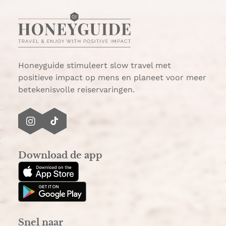
i
a
n
r
n
g
v
b
a
i
o
u
n
o
y
a
r
Honeyguide stimuleert slow travel met
a
positieve impact op mens en planeet voor meer
l
betekenisvolle reiservaringen.
l
e
s
I
T
e
n
i
i
s
k
z
Download de app
t
T
o
a
o
e
g
k
n
r
e
a
n
Snel naar
m