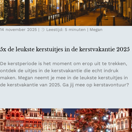
m
l
b
e
u
r
14 november 2025
|
Leestijd: 5 minuten
|
Megan
g
-
s
5x de leukste kerstuitjes in de kerstvakantie 2025
t
a
5
De kerstperiode is het moment om erop uit te trekken,
d
x
ontdek de uitjes in de kerstvakantie die echt indruk
d
maken. Megan neemt je mee in de leukste kerstuitjes in
e
de kerstvakantie van 2025. Ga jij mee op kerstavontuur?
l
e
u
k
s
t