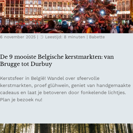
e
k
e
r
s
6 november 2025
|
Leestijd: 8 minuten
|
Babette
t
u
i
De 9 mooiste Belgische kerstmarkten: van
t
Brugge tot Durbuy
j
e
D
Kerstsfeer in België! Wandel over sfeervolle
s
e
kerstmarkten, proef glühwein, geniet van handgemaakte
i
9
cadeaus en laat je betoveren door fonkelende lichtjes.
n
m
Plan je bezoek nu!
d
o
e
o
k
i
e
s
r