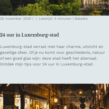
e
w
d
i
e
l
20 november 2025
|
Leestijd: 5 minuten
|
Babette
n
l
t
i
r
g
24 uur in Luxemburg-stad
i
e
p
r
2
Luxemburg-stad verrast met haar charme, uitzicht en
g
s
4
gezellige sfeer. Of je nu komt voor geschiedenis, natuur
i
w
u
of een goed glas wijn: deze stad heeft het allemaal.
d
e
u
Ontdek mijn tips voor 24 uur in Luxemburg-stad.
s
r
r
v
k
i
o
n
o
L
r
u
L
x
i
e
l