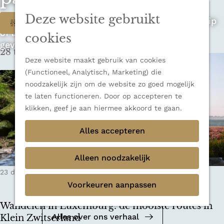
n
u
Sluiten
n
Deze website gebruikt
W
Op zoek naar de ultieme rondreis, een stedentrip
Filter
Thema's
a
of avontuur in de natuur? Onze Honeyguides
Verborgen parels
a
a
cookies
geven je alle inspiratie.
Terug
Ons verhaal
r
28 t/m 36 van 348 resultaten
t
d
Deze website maakt gebruik van cookies
e
z
(Functioneel, Analytisch, Marketing) die
h
noodzakelijk zijn om de website zo goed mogelijk
o
o
te laten functioneren. Door op accepteren te
m
e
klikken, geef je aan hiermee akkoord te gaan.
e
k
Alles accepteren
p
a
j
g
Alleen noodzakelijk
e
e
Mediakit 2026
23 december 2025
|
Leestijd: 8 minuten
|
Megan
?
Voorkeuren aanpassen
Bekijk de mediakit en ontdek de
mogelijkheden om samen te werken.
Wandelen in Luxemburg: de mooiste routes in
Alles over ons verhaal
Klein Zwitserland