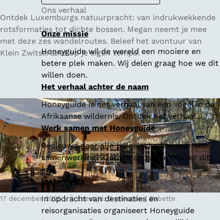
Ons verhaal
W
Ontdek Luxemburgs natuurpracht: van indrukwekkende
a
rotsformaties tot dichte bossen. Megan neemt je mee
Onze missie
n
met deze zes wandelroutes. Beleef het avontuur van
Honeyguide wil de wereld een mooiere en
d
Klein Zwitserland op je eigen tempo.
betere plek maken. Wij delen graag hoe we dit
e
willen doen.
l
Het verhaal achter de naam
e
n
Honeyguide is het verhaal van een vogel in de
i
Afrikaanse wildernis. Ontdek het verhaal.
n
Werk samen met Honeyguide
L
Benieuwd naar alle mogelijkheden voor een
u
samenwerking? Ontdek op welke manier dit
x
kan.
e
Instameets
m
b
In opdracht van destinaties en
17 december 2025
|
Leestijd: 5 minuten
|
Babette
u
reisorganisaties organiseert Honeyguide
r