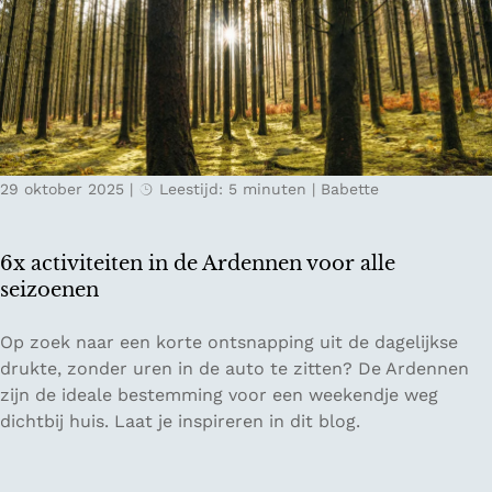
t
s
e
t
B
v
e
a
l
k
g
a
i
n
29 oktober 2025
|
Leestijd: 5 minuten
|
Babette
s
t
c
i
h
e
6x activiteiten in de Ardennen voor alle
e
2
seizoenen
k
0
e
2
6
Op zoek naar een korte ontsnapping uit de dagelijkse
r
5
x
drukte, zonder uren in de auto te zitten? De Ardennen
s
a
zijn de ideale bestemming voor een weekendje weg
t
c
dichtbij huis. Laat je inspireren in dit blog.
m
t
a
i
r