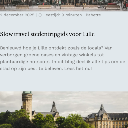
t
m
2 december 2025
|
Leestijd: 9 minuten
|
Babette
a
k
e
Slow travel stedentripgids voor Lille
n
o
S
Benieuwd hoe je Lille ontdekt zoals de locals? Van
p
l
verborgen groene oases en vintage winkels tot
r
o
plantaardige hotspots. In dit blog deel ik alle tips om de
e
w
stad op zijn best te beleven. Lees het nu!
i
t
s
r
v
a
i
v
a
e
v
l
r
s
i
t
j