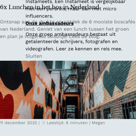
Instameets. Een Instameet is vergelijkbaar
g
6x Lunchen in het bos in Nederland
met een persreis, maar dan met micro
:
influencers.
d
6
Ontsnap aan de drukte en ontdek de 6 mooiste boscafés
Onze ambassadeurs
e
x
van Nederland. Geniet van een lunch tussen het groen
Onze groep ambassadeurs bestaat uit
m
L
en plan je volgende bosuitje! Lees de blog.
getalenteerde schrijvers, fotografen en
o
u
videografen. Leer ze kennen en reis mee.
o
n
Sluiten
i
c
s
h
t
e
e
n
r
i
o
n
u
h
t
e
e
t
s
11 december 2025
|
Leestijd: 6 minuten
|
Megan
b
i
o