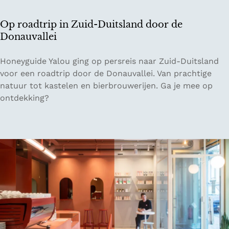
n
r
Op roadtrip in Zuid-Duitsland door de
e
Donauvallei
i
z
O
Honeyguide Yalou ging op persreis naar Zuid-Duitsland
e
p
voor een roadtrip door de Donauvallei. Van prachtige
n
r
natuur tot kastelen en bierbrouwerijen. Ga je mee op
i
o
ontdekking?
n
a
E
d
u
t
r
r
o
i
p
p
a
i
n
Z
u