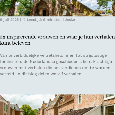
r
o
a
n
n
a
9 juli 2025
|
Leestijd: 9 minuten
|
Jeske
t
u
s
v
i
a
5x inspirerende vrouwen en waar je hun verhalen
n
l
kunt beleven
B
l
r
e
5
Van onverbiddelijke verzetsheldinnen tot strijdlustige
u
i
x
feministen: de Nederlandse geschiedenis kent krachtige
s
i
vrouwen met verhalen die het verdienen om te worden
s
n
verteld. In dit blog delen we vijf verhalen.
e
s
l
p
i
r
e
r