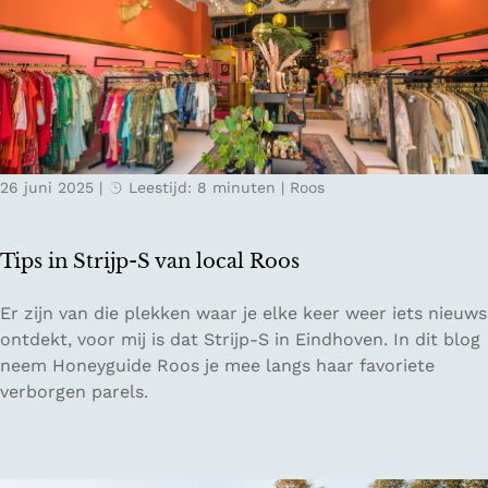
r
h
t
u
j
n
e
v
h
e
o
r
r
h
26 juni 2025
|
Leestijd: 8 minuten
|
Roos
i
a
z
l
o
e
Tips in Strijp-S van local Roos
n
n
:
k
T
Er zijn van die plekken waar je elke keer weer iets nieuws
D
u
i
ontdekt, voor mij is dat Strijp-S in Eindhoven. In dit blog
w
n
p
neem Honeyguide Roos je mee langs haar favoriete
a
t
s
verborgen parels.
a
b
i
l
e
n
t
l
S
o
e