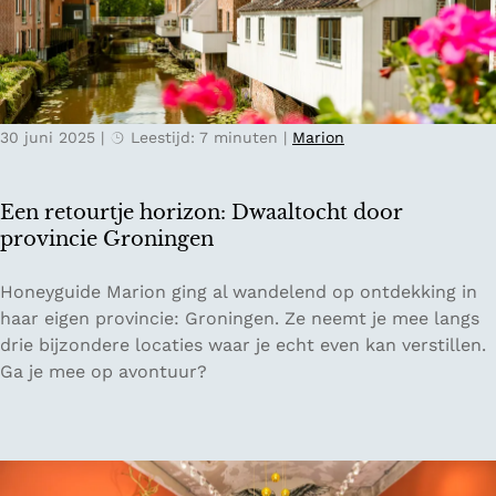
e
n
d
e
v
30 juni 2025
|
Leestijd: 7 minuten
|
Marion
r
o
u
Een retourtje horizon: Dwaaltocht door
w
provincie Groningen
e
n
E
Honeyguide Marion ging al wandelend op ontdekking in
e
e
haar eigen provincie: Groningen. Ze neemt je mee langs
n
n
drie bijzondere locaties waar je echt even kan verstillen.
w
r
Ga je mee op avontuur?
a
e
a
t
r
o
j
u
e