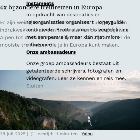
Instameets
n
4x bijzondere treinreizen in Europa
G
In opdracht van destinaties en
e
4
reisorganisaties organiseert Honeyguide
Er zijn weinig manieren van reizen zo rustgevend én
n
x
Instameets. Een Instameet is vergelijkbaar
indrukwekkend als een treinreis. Van de besneeuwde
t
b
met een persreis, maar dan met micro
Alpen tot de ruige Noorse fjorden: dit zijn vier van de
i
influencers.
mooiste treinreizen die je in Europa kunt maken.
j
Onze ambassadeurs
z
Onze groep ambassadeurs bestaat uit
o
getalenteerde schrijvers, fotografen en
n
videografen. Leer ze kennen en reis mee.
d
Sluiten
e
r
e
t
r
e
28 juli 2025
|
Leestijd: 11 minuten
|
Yalou
i