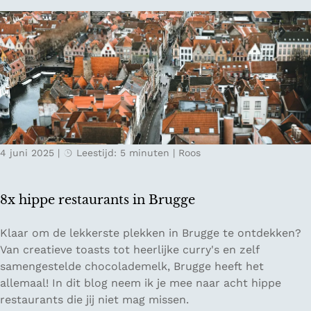
n
n
e
i
t
n
i
g
p
e
s
n
o
m
t
4 juni 2025
|
Leestijd: 5 minuten
|
Roos
e
d
o
8x hippe restaurants in Brugge
e
n
8
Klaar om de lekkerste plekken in Brugge te ontdekken?
i
x
Van creatieve toasts tot heerlijke curry's en zelf
n
h
samengestelde chocolademelk, Brugge heeft het
A
i
allemaal! In dit blog neem ik je mee naar acht hippe
m
p
restaurants die jij niet mag missen.
s