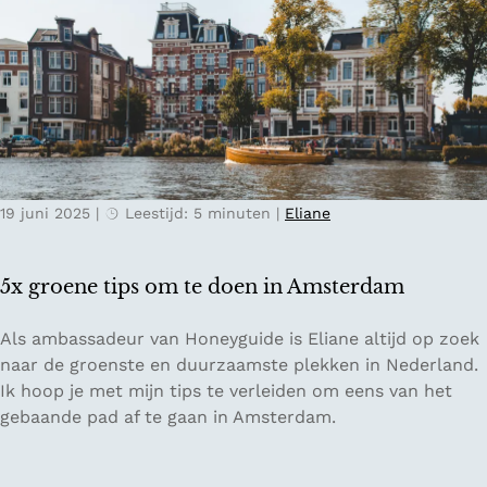
t
c
v
r
h
e
i
t
n
j
d
p
o
-
o
S
r
v
p
19 juni 2025
|
Leestijd: 5 minuten
|
Eliane
a
r
n
o
l
v
5x groene tips om te doen in Amsterdam
o
i
c
n
5
Als ambassadeur van Honeyguide is Eliane altijd op zoek
a
c
x
naar de groenste en duurzaamste plekken in Nederland.
l
i
g
Ik hoop je met mijn tips te verleiden om eens van het
R
e
r
gebaande pad af te gaan in Amsterdam.
o
G
o
o
r
e
s
o