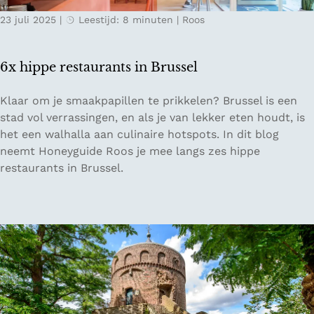
i
23 juli 2025
|
Leestijd: 8 minuten
|
Roos
d
-
D
6x hippe restaurants in Brussel
u
i
6
Klaar om je smaakpapillen te prikkelen? Brussel is een
t
x
stad vol verrassingen, en als je van lekker eten houdt, is
s
h
het een walhalla aan culinaire hotspots. In dit blog
l
i
neemt Honeyguide Roos je mee langs zes hippe
a
p
restaurants in Brussel.
n
p
d
e
d
r
o
e
o
s
r
t
d
a
e
u
D