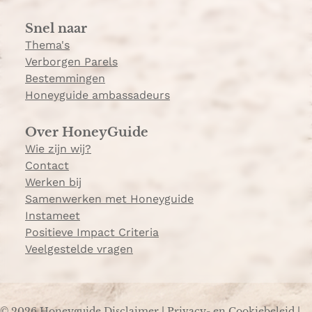
a
Snel naar
m
Thema's
Verborgen Parels
Bestemmingen
Honeyguide ambassadeurs
Over HoneyGuide
Wie zijn wij?
Contact
Werken bij
Samenwerken met Honeyguide
Instameet
Positieve Impact Criteria
Veelgestelde vragen
© 2026 Honeyguide
Disclaimer
|
Privacy- en Cookiebeleid
|