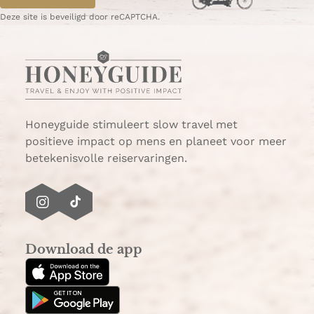
a
e
g
g
p
Deze site is beveiligd door reCAPTCHA.
e
i
a
n
g
a
i
n
a
Honeyguide stimuleert slow travel met
positieve impact op mens en planeet voor meer
betekenisvolle reiservaringen.
I
T
n
i
s
k
Download de app
t
T
a
o
g
k
r