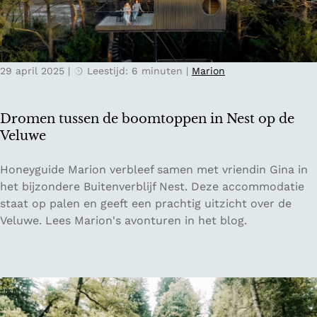
k
N
e
i
n
j
v
m
29 april 2025
|
Leestijd: 6 minuten
|
Marion
a
e
n
g
D
e
Dromen tussen de boomtoppen in Nest op de
e
n
Veluwe
n
B
D
Honeyguide Marion verbleef samen met vriendin Gina in
o
r
het bijzondere Buitenverblijf Nest. Deze accommodatie
s
o
staat op palen en geeft een prachtig uitzicht over de
c
m
Veluwe. Lees Marion's avonturen in het blog.
h
e
m
n
e
t
t
u
L
s
o