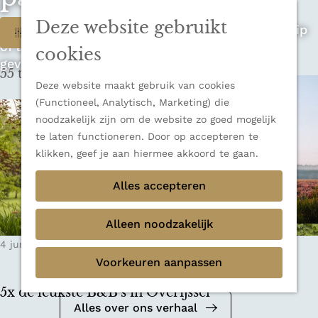
n
u
Sluiten
n
Deze website gebruikt
W
Op zoek naar de ultieme rondreis, een stedentrip
Filter
Thema's
a
of avontuur in de natuur? Onze Honeyguides
Verborgen parels
a
a
cookies
geven je alle inspiratie.
Terug
Ons verhaal
r
55 t/m 63 van 348 resultaten
t
d
Deze website maakt gebruik van cookies
e
z
(Functioneel, Analytisch, Marketing) die
h
noodzakelijk zijn om de website zo goed mogelijk
o
o
te laten functioneren. Door op accepteren te
m
e
klikken, geef je aan hiermee akkoord te gaan.
e
k
Alles accepteren
p
a
j
g
Alleen noodzakelijk
e
e
Mediakit 2026
4 juni 2025
|
Leestijd: 9 minuten
|
Hannah-Grethe
?
Voorkeuren aanpassen
Bekijk de mediakit en ontdek de
mogelijkheden om samen te werken.
5x de leukste B&B's in Overijssel
Alles over ons verhaal