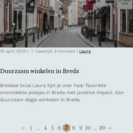
o
s
e
t
n
o
i
p
n
d
F
e
l
V
19 april 2025
|
Leestijd: 5 minuten
|
Laura
e
e
v
l
o
u
Duurzaam winkelen in Breda
l
w
a
e
D
Bredase local Laura tipt je over haar favoriete
n
u
onontdekte plekjes in Breda met positive impact. Een
d
u
duurzaam dagje winkelen in Breda.
s
r
e
z
n
a
a
1
…
4
5
6
7
8
9
10
…
39
a
t
G
G
G
G
G
H
G
G
G
G
G