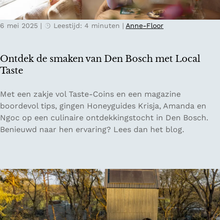
w
e
6 mei 2025
|
Leestijd: 4 minuten
|
Anne-Floor
e
d
e
Ontdek de smaken van Den Bosch met Local
h
Taste
a
n
O
Met een zakje vol Taste-Coins en een magazine
d
n
boordevol tips, gingen Honeyguides Krisja, Amanda en
s
t
Ngoc op een culinaire ontdekkingstocht in Den Bosch.
w
d
Benieuwd naar hen ervaring? Lees dan het blog.
i
e
n
k
k
d
e
e
l
s
s
m
i
a
n