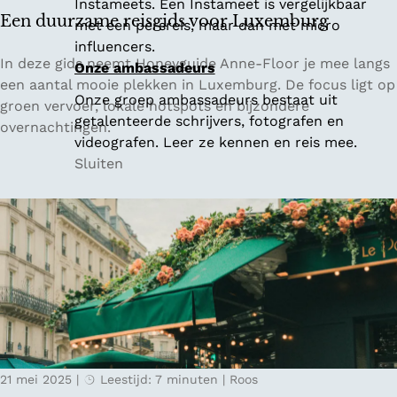
Instameets. Een Instameet is vergelijkbaar
v
Een duurzame reisgids voor Luxemburg
met een persreis, maar dan met micro
e
influencers.
r
E
In deze gids neemt Honeyguide Anne-Floor je mee langs
Onze ambassadeurs
i
e
een aantal mooie plekken in Luxemburg. De focus ligt op
Onze groep ambassadeurs bestaat uit
j
n
groen vervoer, lokale hotspots en bijzondere
getalenteerde schrijvers, fotografen en
s
d
overnachtingen.
videografen. Leer ze kennen en reis mee.
s
u
Sluiten
e
u
l
r
z
a
m
e
r
e
i
s
21 mei 2025
|
Leestijd: 7 minuten
|
Roos
g