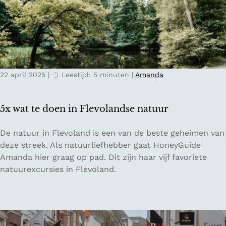
s
c
e
a
n
l
d
T
e
a
b
s
22 april 2025
|
Leestijd: 5 minuten
|
Amanda
o
t
o
e
m
5x wat te doen in Flevolandse natuur
t
o
5
De natuur in Flevoland is een van de beste geheimen van
p
x
deze streek. Als natuurliefhebber gaat HoneyGuide
p
w
Amanda hier graag op pad. Dit zijn haar vijf favoriete
e
a
natuurexcursies in Flevoland.
n
t
i
t
n
e
N
d
e