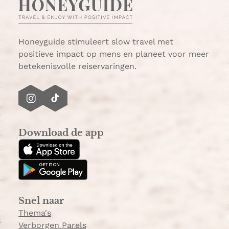
a
i
n
a
Honeyguide stimuleert slow travel met
positieve impact op mens en planeet voor meer
betekenisvolle reiservaringen.
I
T
n
i
s
k
Download de app
t
T
a
o
g
k
r
a
Snel naar
m
Thema's
Verborgen Parels