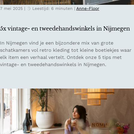
n
7 mei 2025
|
Leestijd: 6 minuten
|
Anne-Floor
G
e
n
5x vintage- en tweedehandswinkels in Nijmegen
t
5
In Nijmegen vind je een bijzondere mix van grote
x
schatkamers vol retro kleding tot kleine boetiekjes waar
v
elk item een verhaal vertelt. Ontdek onze 5 tips met
i
vintage- en tweedehandswinkels in Nijmegen.
n
t
a
g
e
-
e
n
t