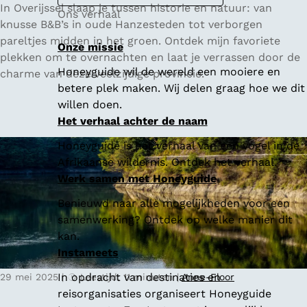
5
In Overijssel slaap je tussen historie en natuur: van
Ons verhaal
x
knusse B&B’s in oude Hanzesteden tot verborgen
d
pareltjes midden in het groen. Ontdek mijn favoriete
Onze missie
e
plekken om te overnachten en laat je verrassen door de
Honeyguide wil de wereld een mooiere en
l
charme van deze veelzijdige provincie.
betere plek maken. Wij delen graag hoe we dit
e
willen doen.
u
Het verhaal achter de naam
k
s
Honeyguide is het verhaal van een vogel in de
t
Afrikaanse wildernis. Ontdek het verhaal.
e
Werk samen met Honeyguide
B
Benieuwd naar alle mogelijkheden voor een
&
samenwerking? Ontdek op welke manier dit
B
kan.
'
Instameets
s
i
In opdracht van destinaties en
29 mei 2025
|
Leestijd: 11 minuten
|
Anne-Floor
n
reisorganisaties organiseert Honeyguide
O