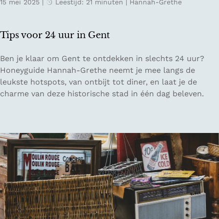
15 mei 2025
|
Leestijd: 21 minuten
|
Hannah-Grethe
n
t
s
Tips voor 24 uur in Gent
i
n
T
Ben je klaar om Gent te ontdekken in slechts 24 uur?
P
i
Honeyguide Hannah-Grethe neemt je mee langs de
a
p
leukste hotspots, van ontbijt tot diner, en laat je de
r
s
charme van deze historische stad in één dag beleven.
i
v
j
o
s
o
r
2
4
u
u
r
i