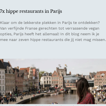
i
d
7x hippe restaurants in Parijs
s
v
7
Klaar om de lekkerste plekken in Parijs te ontdekken?
o
x
Van verfijnde Franse gerechten tot verrassende vegan
o
h
opties, Parijs heeft het allemaal! In dit blog neem ik je
r
i
mee naar zeven hippe restaurants die jij niet mag missen.
L
p
u
p
x
e
e
r
m
e
b
s
u
t
r
a
g
u
r
a