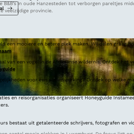
usse B&B’s in oude Hanzesteden tot verborgen pareltjes mi
al
 veelzijdige provincie.
ld een mooiere en betere plek maken. Wij delen graag hoe
 naam
al van een vogel in de Afrikaanse wildernis. Ontdek het v
yguide
gelijkheden voor een samenwerking? Ontdek op welke man
aties en reisorganisaties organiseert Honeyguide Instamee
ers.
s bestaat uit getalenteerde schrijvers, fotografen en vi
en aantal mooie plekken in Luxemburg. De focus ligt op 