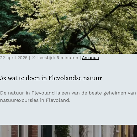
c
t
h
u
m
s
e
s
t
e
L
n
o
d
c
22 april 2025
|
Leestijd: 5 minuten
|
Amanda
e
a
b
l
o
T
5x wat te doen in Flevolandse natuur
o
a
m
s
5
De natuur in Flevoland is een van de beste geheimen van 
t
t
x
natuurexcursies in Flevoland.
o
e
w
p
a
p
t
e
t
n
e