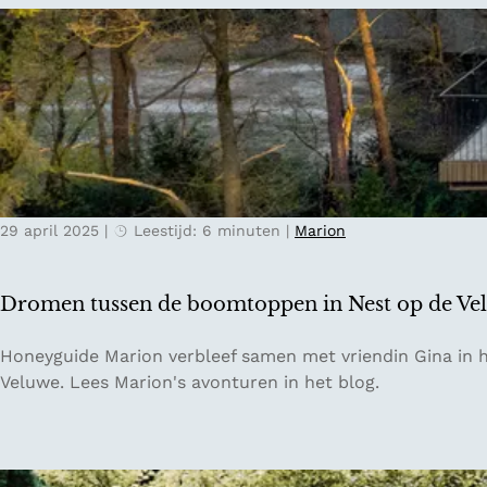
s
k
w
d
i
e
n
s
k
m
e
a
l
k
s
e
i
29 april 2025
|
Leestijd: 6 minuten
|
Marion
n
n
v
N
a
i
Dromen tussen de boomtoppen in Nest op de Ve
n
j
D
m
D
Honeyguide Marion verbleef samen met vriendin Gina in he
e
e
r
Veluwe. Lees Marion's avonturen in het blog.
n
g
o
B
e
m
o
n
e
s
n