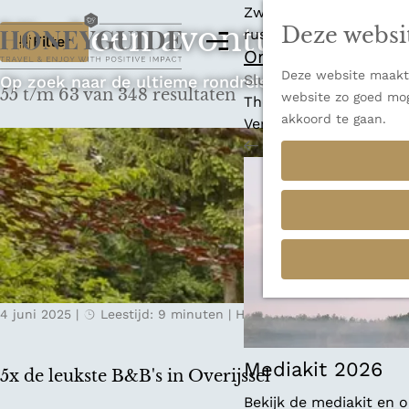
Zwitserland is misschi
Vind een avontuur dat p
Deze websi
W
rust en adembenemende
M
Filter
Ontdek alle best
e
a
Deze website maakt 
G
n
Sluiten
Op zoek naar de ultieme rondreis, een stedentrip o
55 t/m 63 van 348 resultaten
t
website zo goed mog
a
u
Thema's
akkoord te gaan.
n
Verborgen parels
z
a
Terug
Ons verhaal
o
a
r
e
d
k
e
h
j
o
e
m
4 juni 2025
|
Leestijd: 9 minuten
|
Hannah-Grethe
e
?
p
a
Mediakit 2026
5x de leukste B&B's in Overijssel
g
Bekijk de mediakit en
e