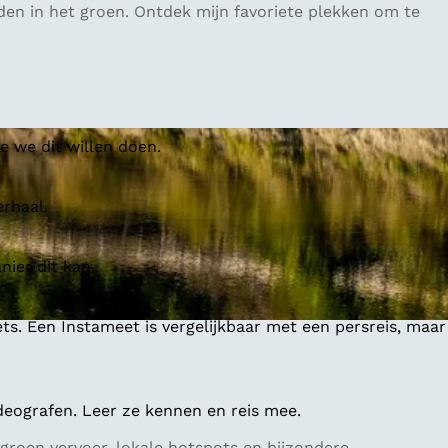
dden in het groen. Ontdek mijn favoriete plekken om te
 we dit willen doen.
erhaal.
ier dit kan.
ts. Een Instameet is vergelijkbaar met een persreis, maar
deografen. Leer ze kennen en reis mee.
groen vervoer, lokale hotspots en bijzondere