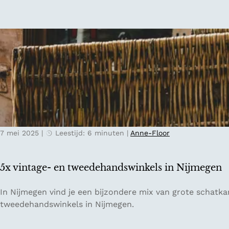
P
s
a
v
r
o
i
o
j
r
s
2
4
u
u
r
7 mei 2025
|
Leestijd: 6 minuten
|
Anne-Floor
i
n
G
5x vintage- en tweedehandswinkels in Nijmegen
e
n
5
In Nijmegen vind je een bijzondere mix van grote schatkam
t
x
tweedehandswinkels in Nijmegen.
v
i