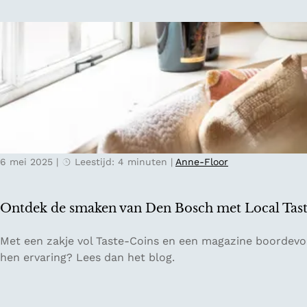
n
t
a
g
e
-
e
n
t
6 mei 2025
|
Leestijd: 4 minuten
|
Anne-Floor
w
e
e
Ontdek de smaken van Den Bosch met Local Tas
d
e
O
Met een zakje vol Taste-Coins en een magazine boordevol
h
n
hen ervaring? Lees dan het blog.
a
t
n
d
d
e