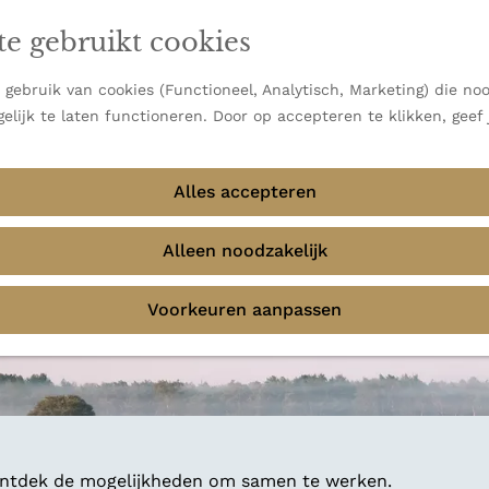
en vooral bekend om zijn indrukwekkende Alpen, maar ook
ast bij
jouw reisstijl
te gebruikt cookies
 uitzichten.
emmingen
gebruik van cookies (Functioneel, Analytisch, Marketing) die noo
f avontuur in de natuur? Onze Honeyguides geven je
elijk te laten functioneren. Door op accepteren te klikken, geef
Alles accepteren
Alleen noodzakelijk
Voorkeuren aanpassen
 ontdek de mogelijkheden om samen te werken.