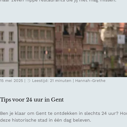
v
h
o
i
o
p
r
p
L
e
u
r
x
e
e
s
m
t
b
a
u
u
r
15 mei 2025
|
Leestijd: 21 minuten
|
Hannah-Grethe
r
g
a
n
Tips voor 24 uur in Gent
t
s
T
Ben je klaar om Gent te ontdekken in slechts 24 uur? Ho
i
i
deze historische stad in één dag beleven.
n
p