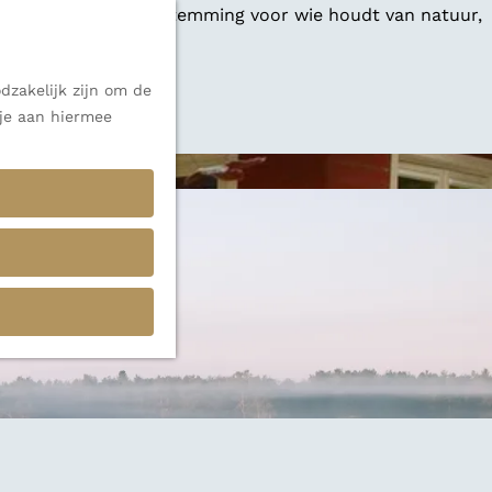
 een veelzijdige bestemming voor wie houdt van natuur,
dzakelijk zijn om de
 alle inspiratie.
 je aan hiermee