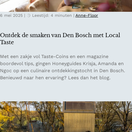
w
e
6 mei 2025
|
Leestijd: 4 minuten
|
Anne-Floor
e
d
e
Ontdek de smaken van Den Bosch met Local
h
Taste
a
n
O
Met een zakje vol Taste-Coins en een magazine
d
n
boordevol tips, gingen Honeyguides Krisja, Amanda en
s
t
Ngoc op een culinaire ontdekkingstocht in Den Bosch.
w
d
Benieuwd naar hen ervaring? Lees dan het blog.
i
e
n
k
k
d
e
e
l
s
s
m
i
a
n