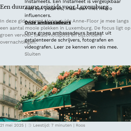
Instameets. Een Instameet is vergelijkbaar
v
Een duurzame reisgids voor Luxemburg
met een persreis, maar dan met micro
e
influencers.
r
E
In deze gids neemt Honeyguide Anne-Floor je mee langs
Onze ambassadeurs
i
e
een aantal mooie plekken in Luxemburg. De focus ligt op
Onze groep ambassadeurs bestaat uit
j
n
groen vervoer, lokale hotspots en bijzondere
getalenteerde schrijvers, fotografen en
s
d
overnachtingen.
videografen. Leer ze kennen en reis mee.
s
u
Sluiten
e
u
l
r
z
a
m
e
r
e
i
s
21 mei 2025
|
Leestijd: 7 minuten
|
Roos
g