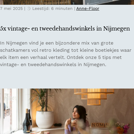
n
7 mei 2025
|
Leestijd: 6 minuten
|
Anne-Floor
G
e
n
5x vintage- en tweedehandswinkels in Nijmegen
t
5
In Nijmegen vind je een bijzondere mix van grote
x
schatkamers vol retro kleding tot kleine boetiekjes waar
v
elk item een verhaal vertelt. Ontdek onze 5 tips met
i
vintage- en tweedehandswinkels in Nijmegen.
n
t
a
g
e
-
e
n
t