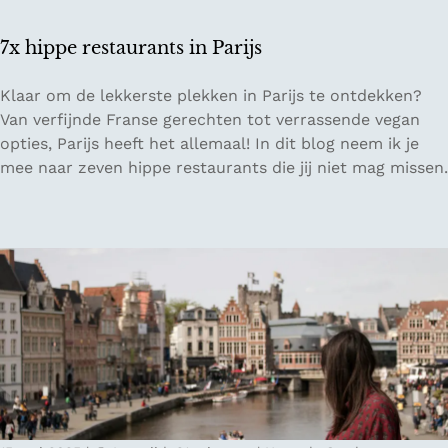
i
d
7x hippe restaurants in Parijs
s
v
7
Klaar om de lekkerste plekken in Parijs te ontdekken?
o
x
Van verfijnde Franse gerechten tot verrassende vegan
o
h
opties, Parijs heeft het allemaal! In dit blog neem ik je
r
i
mee naar zeven hippe restaurants die jij niet mag missen.
L
p
u
p
x
e
e
r
m
e
b
s
u
t
r
a
g
u
r
a