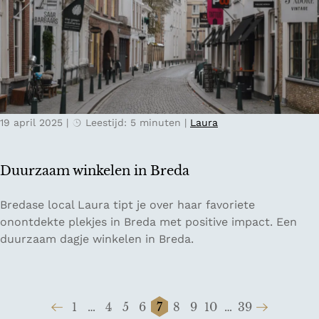
o
s
e
t
n
o
i
p
n
d
F
e
l
V
19 april 2025
|
Leestijd: 5 minuten
|
Laura
e
e
v
l
o
u
Duurzaam winkelen in Breda
l
w
a
e
D
Bredase local Laura tipt je over haar favoriete
n
u
onontdekte plekjes in Breda met positive impact. Een
d
u
duurzaam dagje winkelen in Breda.
s
r
e
z
n
a
a
1
…
4
5
6
7
8
9
10
…
39
a
t
G
G
G
G
G
H
G
G
G
G
G