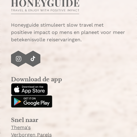
a
i
n
a
Honeyguide stimuleert slow travel met
positieve impact op mens en planeet voor meer
betekenisvolle reiservaringen.
I
T
n
i
s
k
Download de app
t
T
a
o
g
k
r
a
Snel naar
m
Thema's
Verborgen Parels