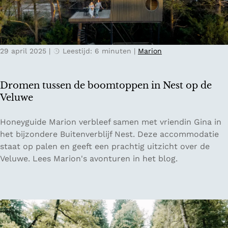
k
N
e
i
n
j
v
m
29 april 2025
|
Leestijd: 6 minuten
|
Marion
a
e
n
g
D
e
Dromen tussen de boomtoppen in Nest op de
e
n
Veluwe
n
B
D
Honeyguide Marion verbleef samen met vriendin Gina in
o
r
het bijzondere Buitenverblijf Nest. Deze accommodatie
s
o
staat op palen en geeft een prachtig uitzicht over de
c
m
Veluwe. Lees Marion's avonturen in het blog.
h
e
m
n
e
t
t
u
L
s
o