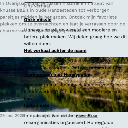
5
In Overijssel slaap je tussen historie en natuur: van
Ons verhaal
x
knusse B&B’s in oude Hanzesteden tot verborgen
d
pareltjes midden in het groen. Ontdek mijn favoriete
Onze missie
e
plekken om te overnachten en laat je verrassen door de
Honeyguide wil de wereld een mooiere en
l
charme van deze veelzijdige provincie.
betere plek maken. Wij delen graag hoe we dit
e
willen doen.
u
Het verhaal achter de naam
k
s
Honeyguide is het verhaal van een vogel in de
t
Afrikaanse wildernis. Ontdek het verhaal.
e
Werk samen met Honeyguide
B
Benieuwd naar alle mogelijkheden voor een
&
samenwerking? Ontdek op welke manier dit
B
kan.
'
Instameets
s
i
In opdracht van destinaties en
29 mei 2025
|
Leestijd: 11 minuten
|
Anne-Floor
n
reisorganisaties organiseert Honeyguide
O