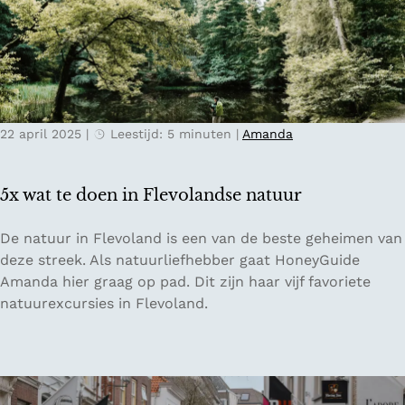
s
c
e
a
n
l
d
T
e
a
b
s
22 april 2025
|
Leestijd: 5 minuten
|
Amanda
o
t
o
e
m
5x wat te doen in Flevolandse natuur
t
o
5
De natuur in Flevoland is een van de beste geheimen van
p
x
deze streek. Als natuurliefhebber gaat HoneyGuide
p
w
Amanda hier graag op pad. Dit zijn haar vijf favoriete
e
a
natuurexcursies in Flevoland.
n
t
i
t
n
e
N
d
e