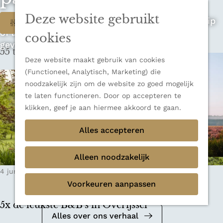
n
u
Sluiten
n
Deze website gebruikt
W
Op zoek naar de ultieme rondreis, een stedentrip
Filter
Thema's
a
of avontuur in de natuur? Onze Honeyguides
Verborgen parels
a
a
cookies
geven je alle inspiratie.
Terug
Ons verhaal
r
55 t/m 63 van 348 resultaten
t
d
Deze website maakt gebruik van cookies
e
z
(Functioneel, Analytisch, Marketing) die
h
noodzakelijk zijn om de website zo goed mogelijk
o
o
te laten functioneren. Door op accepteren te
m
e
klikken, geef je aan hiermee akkoord te gaan.
e
k
Alles accepteren
p
a
j
g
Alleen noodzakelijk
e
e
Mediakit 2026
4 juni 2025
|
Leestijd: 9 minuten
|
Hannah-Grethe
?
Voorkeuren aanpassen
Bekijk de mediakit en ontdek de
mogelijkheden om samen te werken.
5x de leukste B&B's in Overijssel
Alles over ons verhaal