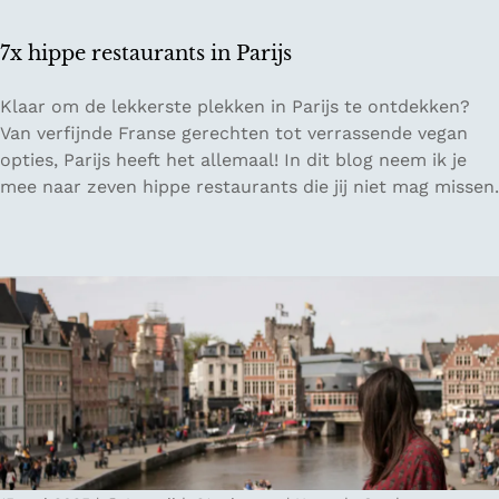
i
d
7x hippe restaurants in Parijs
s
v
7
Klaar om de lekkerste plekken in Parijs te ontdekken?
o
x
Van verfijnde Franse gerechten tot verrassende vegan
o
h
opties, Parijs heeft het allemaal! In dit blog neem ik je
r
i
mee naar zeven hippe restaurants die jij niet mag missen.
L
p
u
p
x
e
e
r
m
e
b
s
u
t
r
a
g
u
r
a