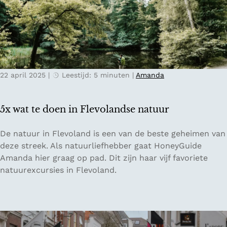
s
c
e
a
n
l
d
T
e
a
b
s
22 april 2025
|
Leestijd: 5 minuten
|
Amanda
o
t
o
e
m
5x wat te doen in Flevolandse natuur
t
o
5
De natuur in Flevoland is een van de beste geheimen van
p
x
deze streek. Als natuurliefhebber gaat HoneyGuide
p
w
Amanda hier graag op pad. Dit zijn haar vijf favoriete
e
a
natuurexcursies in Flevoland.
n
t
i
t
n
e
N
d
e