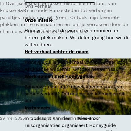
5
In Overijssel slaap je tussen historie en natuur: van
Ons verhaal
x
knusse B&B’s in oude Hanzesteden tot verborgen
d
pareltjes midden in het groen. Ontdek mijn favoriete
Onze missie
e
plekken om te overnachten en laat je verrassen door de
Honeyguide wil de wereld een mooiere en
l
charme van deze veelzijdige provincie.
betere plek maken. Wij delen graag hoe we dit
e
willen doen.
u
Het verhaal achter de naam
k
s
Honeyguide is het verhaal van een vogel in de
t
Afrikaanse wildernis. Ontdek het verhaal.
e
Werk samen met Honeyguide
B
Benieuwd naar alle mogelijkheden voor een
&
samenwerking? Ontdek op welke manier dit
B
kan.
'
Instameets
s
i
In opdracht van destinaties en
29 mei 2025
|
Leestijd: 11 minuten
|
Anne-Floor
n
reisorganisaties organiseert Honeyguide
O