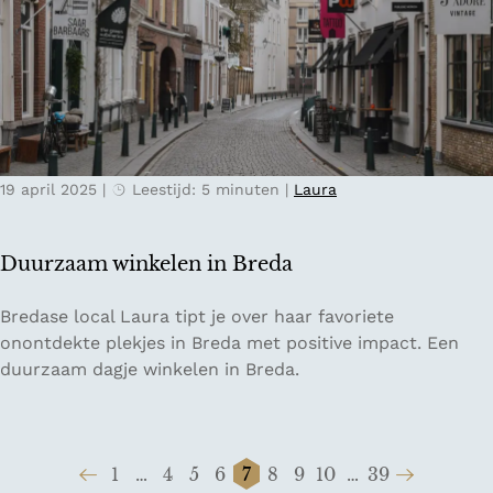
o
s
e
t
n
o
i
p
n
d
F
e
l
V
19 april 2025
|
Leestijd: 5 minuten
|
Laura
e
e
v
l
o
u
Duurzaam winkelen in Breda
l
w
a
e
D
Bredase local Laura tipt je over haar favoriete
n
u
onontdekte plekjes in Breda met positive impact. Een
d
u
duurzaam dagje winkelen in Breda.
s
r
e
z
n
a
a
1
…
4
5
6
7
8
9
10
…
39
a
t
G
G
G
G
G
H
G
G
G
G
G