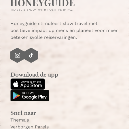
a
i
n
a
Honeyguide stimuleert slow travel met
positieve impact op mens en planeet voor meer
betekenisvolle reiservaringen.
I
T
n
i
s
k
Download de app
t
T
a
o
g
k
r
a
Snel naar
m
Thema's
Verborgen Parels