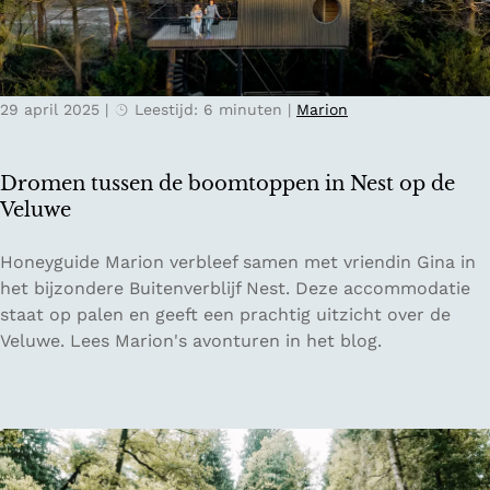
k
N
e
i
n
j
v
m
29 april 2025
|
Leestijd: 6 minuten
|
Marion
a
e
n
g
D
e
Dromen tussen de boomtoppen in Nest op de
e
n
Veluwe
n
B
D
Honeyguide Marion verbleef samen met vriendin Gina in
o
r
het bijzondere Buitenverblijf Nest. Deze accommodatie
s
o
staat op palen en geeft een prachtig uitzicht over de
c
m
Veluwe. Lees Marion's avonturen in het blog.
h
e
m
n
e
t
t
u
L
s
o