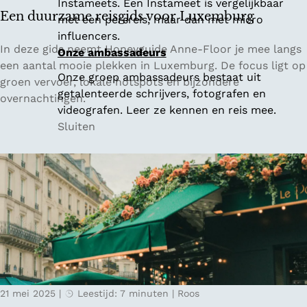
Instameets. Een Instameet is vergelijkbaar
v
Een duurzame reisgids voor Luxemburg
met een persreis, maar dan met micro
e
influencers.
r
E
In deze gids neemt Honeyguide Anne-Floor je mee langs
Onze ambassadeurs
i
e
een aantal mooie plekken in Luxemburg. De focus ligt op
Onze groep ambassadeurs bestaat uit
j
n
groen vervoer, lokale hotspots en bijzondere
getalenteerde schrijvers, fotografen en
s
d
overnachtingen.
videografen. Leer ze kennen en reis mee.
s
u
Sluiten
e
u
l
r
z
a
m
e
r
e
i
s
21 mei 2025
|
Leestijd: 7 minuten
|
Roos
g