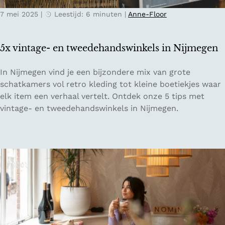
n
7 mei 2025
|
Leestijd: 6 minuten
|
Anne-Floor
G
e
n
5x vintage- en tweedehandswinkels in Nijmegen
t
5
In Nijmegen vind je een bijzondere mix van grote
x
schatkamers vol retro kleding tot kleine boetiekjes waar
v
elk item een verhaal vertelt. Ontdek onze 5 tips met
i
vintage- en tweedehandswinkels in Nijmegen.
n
t
a
g
e
-
e
n
t