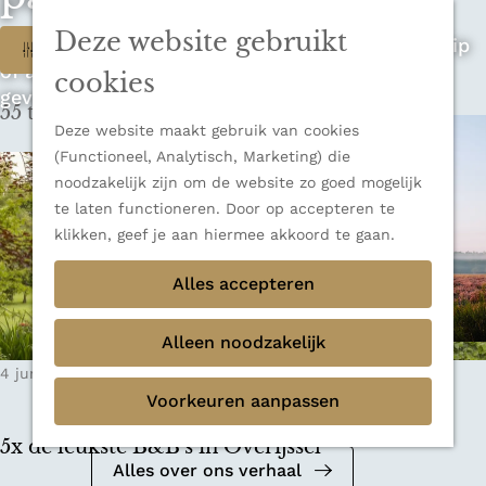
n
u
Sluiten
n
Deze website gebruikt
W
Op zoek naar de ultieme rondreis, een stedentrip
Filter
Thema's
a
of avontuur in de natuur? Onze Honeyguides
Verborgen parels
a
a
cookies
geven je alle inspiratie.
Terug
Ons verhaal
r
55 t/m 63 van 348 resultaten
t
d
Deze website maakt gebruik van cookies
e
z
(Functioneel, Analytisch, Marketing) die
h
noodzakelijk zijn om de website zo goed mogelijk
o
o
te laten functioneren. Door op accepteren te
m
e
klikken, geef je aan hiermee akkoord te gaan.
e
k
Alles accepteren
p
a
j
g
Alleen noodzakelijk
e
e
Mediakit 2026
4 juni 2025
|
Leestijd: 9 minuten
|
Hannah-Grethe
?
Voorkeuren aanpassen
Bekijk de mediakit en ontdek de
mogelijkheden om samen te werken.
5x de leukste B&B's in Overijssel
Alles over ons verhaal