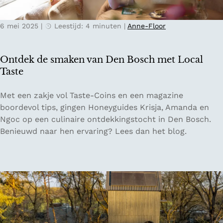
w
e
6 mei 2025
|
Leestijd: 4 minuten
|
Anne-Floor
e
d
e
Ontdek de smaken van Den Bosch met Local
h
Taste
a
n
O
Met een zakje vol Taste-Coins en een magazine
d
n
boordevol tips, gingen Honeyguides Krisja, Amanda en
s
t
Ngoc op een culinaire ontdekkingstocht in Den Bosch.
w
d
Benieuwd naar hen ervaring? Lees dan het blog.
i
e
n
k
k
d
e
e
l
s
s
m
i
a
n