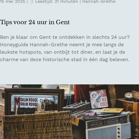
15 mei 2025
|
Leestijd: 21 minuten
|
Hannah-Grethe
n
t
s
Tips voor 24 uur in Gent
i
n
T
Ben je klaar om Gent te ontdekken in slechts 24 uur?
P
i
Honeyguide Hannah-Grethe neemt je mee langs de
a
p
leukste hotspots, van ontbijt tot diner, en laat je de
r
s
charme van deze historische stad in één dag beleven.
i
v
j
o
s
o
r
2
4
u
u
r
i