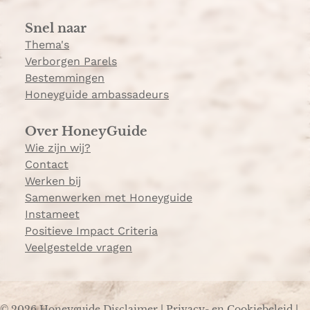
a
Snel naar
m
Thema's
Verborgen Parels
Bestemmingen
Honeyguide ambassadeurs
Over HoneyGuide
Wie zijn wij?
Contact
Werken bij
Samenwerken met Honeyguide
Instameet
Positieve Impact Criteria
Veelgestelde vragen
© 2026 Honeyguide
Disclaimer
|
Privacy- en Cookiebeleid
|