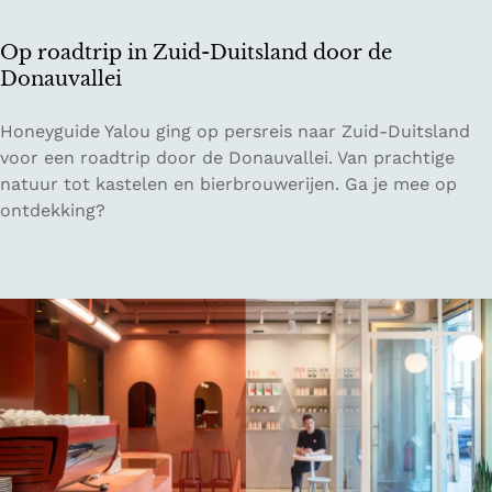
n
r
Op roadtrip in Zuid-Duitsland door de
e
Donauvallei
i
z
O
Honeyguide Yalou ging op persreis naar Zuid-Duitsland
e
p
voor een roadtrip door de Donauvallei. Van prachtige
n
r
natuur tot kastelen en bierbrouwerijen. Ga je mee op
i
o
ontdekking?
n
a
E
d
u
t
r
r
o
i
p
p
a
i
n
Z
u