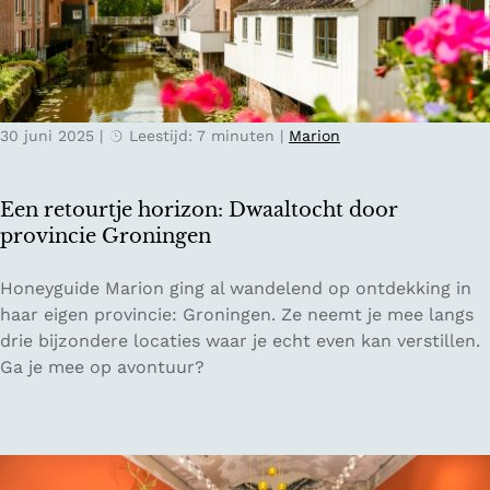
e
n
d
e
v
30 juni 2025
|
Leestijd: 7 minuten
|
Marion
r
o
u
Een retourtje horizon: Dwaaltocht door
w
provincie Groningen
e
n
E
Honeyguide Marion ging al wandelend op ontdekking in
e
e
haar eigen provincie: Groningen. Ze neemt je mee langs
n
n
drie bijzondere locaties waar je echt even kan verstillen.
w
r
Ga je mee op avontuur?
a
e
a
t
r
o
j
u
e