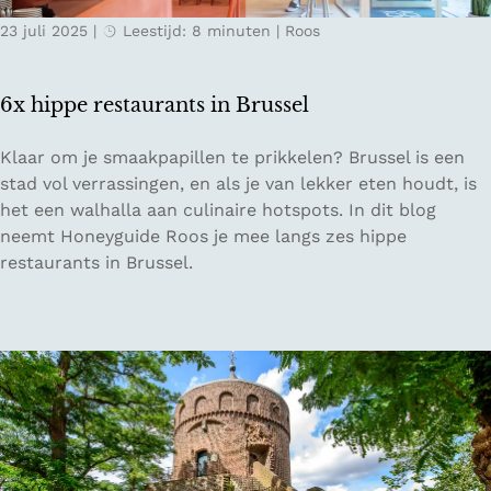
i
23 juli 2025
|
Leestijd: 8 minuten
|
Roos
d
-
D
6x hippe restaurants in Brussel
u
i
6
Klaar om je smaakpapillen te prikkelen? Brussel is een
t
x
stad vol verrassingen, en als je van lekker eten houdt, is
s
h
het een walhalla aan culinaire hotspots. In dit blog
l
i
neemt Honeyguide Roos je mee langs zes hippe
a
p
restaurants in Brussel.
n
p
d
e
d
r
o
e
o
s
r
t
d
a
e
u
D