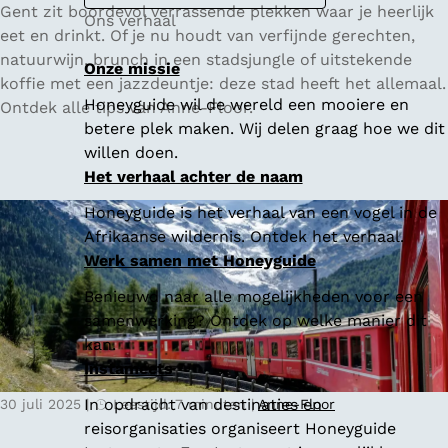
6
Gent zit boordevol verrassende plekken waar je heerlijk
Ons verhaal
x
eet en drinkt. Of je nu houdt van verfijnde gerechten,
h
natuurwijn, brunch in een stadsjungle of uitstekende
Onze missie
i
koffie met een jazzdeuntje: deze stad heeft het allemaal.
Honeyguide wil de wereld een mooiere en
p
Ontdek alle tips van Anne-Floor.
betere plek maken. Wij delen graag hoe we dit
p
willen doen.
e
Het verhaal achter de naam
R
e
Honeyguide is het verhaal van een vogel in de
s
Afrikaanse wildernis. Ontdek het verhaal.
t
Werk samen met Honeyguide
a
Benieuwd naar alle mogelijkheden voor een
u
samenwerking? Ontdek op welke manier dit
r
kan.
a
Instameets
n
t
In opdracht van destinaties en
30 juli 2025
|
Leestijd: 7 minuten
|
Anne-Floor
s
reisorganisaties organiseert Honeyguide
i