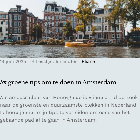
t
c
v
r
h
e
i
t
n
j
d
p
o
-
o
S
r
v
p
19 juni 2025
|
Leestijd: 5 minuten
|
Eliane
a
r
n
o
l
v
5x groene tips om te doen in Amsterdam
o
i
c
n
5
Als ambassadeur van Honeyguide is Eliane altijd op zoek
a
c
x
naar de groenste en duurzaamste plekken in Nederland.
l
i
g
Ik hoop je met mijn tips te verleiden om eens van het
R
e
r
gebaande pad af te gaan in Amsterdam.
o
G
o
o
r
e
s
o