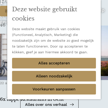
n
u
Sluiten
n
Deze website gebruikt
W
Op zoek naar de ultieme rondreis, een stedentrip
Filter
Thema's
a
of avontuur in de natuur? Onze Honeyguides
Verborgen parels
a
a
cookies
geven je alle inspiratie.
Terug
Ons verhaal
r
46 t/m 54 van 348 resultaten
t
d
Deze website maakt gebruik van cookies
e
z
(Functioneel, Analytisch, Marketing) die
h
noodzakelijk zijn om de website zo goed mogelijk
o
o
te laten functioneren. Door op accepteren te
m
e
klikken, geef je aan hiermee akkoord te gaan.
e
k
Alles accepteren
p
a
j
g
Alleen noodzakelijk
e
e
Mediakit 2026
22 augustus 2025
|
Leestijd: 6 minuten
|
Anne-Floor
?
Voorkeuren aanpassen
Bekijk de mediakit en ontdek de
mogelijkheden om samen te werken.
6x hippe Restaurants in Gent
Alles over ons verhaal