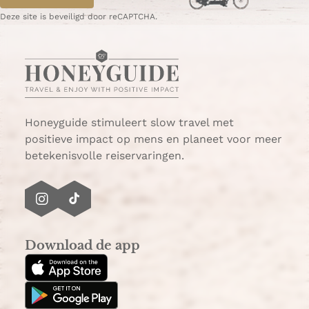
a
e
g
g
p
Deze site is beveiligd door reCAPTCHA.
e
i
a
n
g
a
i
n
a
Honeyguide stimuleert slow travel met
positieve impact op mens en planeet voor meer
betekenisvolle reiservaringen.
I
T
n
i
s
k
Download de app
t
T
a
o
g
k
r