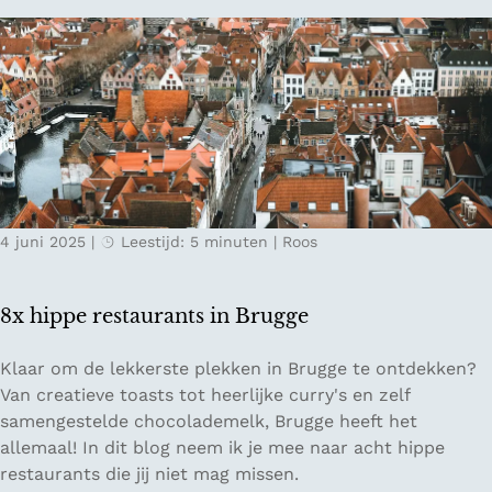
n
n
e
i
t
n
i
g
p
e
s
n
o
m
t
4 juni 2025
|
Leestijd: 5 minuten
|
Roos
e
d
o
8x hippe restaurants in Brugge
e
n
8
Klaar om de lekkerste plekken in Brugge te ontdekken?
i
x
Van creatieve toasts tot heerlijke curry's en zelf
n
h
samengestelde chocolademelk, Brugge heeft het
A
i
allemaal! In dit blog neem ik je mee naar acht hippe
m
p
restaurants die jij niet mag missen.
s