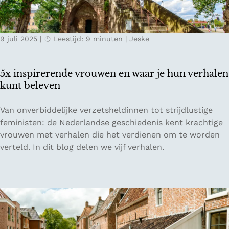
r
o
a
n
n
a
9 juli 2025
|
Leestijd: 9 minuten
|
Jeske
t
u
s
v
i
a
5x inspirerende vrouwen en waar je hun verhalen
n
l
kunt beleven
B
l
r
e
5
Van onverbiddelijke verzetsheldinnen tot strijdlustige
u
i
x
feministen: de Nederlandse geschiedenis kent krachtige
s
i
vrouwen met verhalen die het verdienen om te worden
s
n
verteld. In dit blog delen we vijf verhalen.
e
s
l
p
i
r
e
r