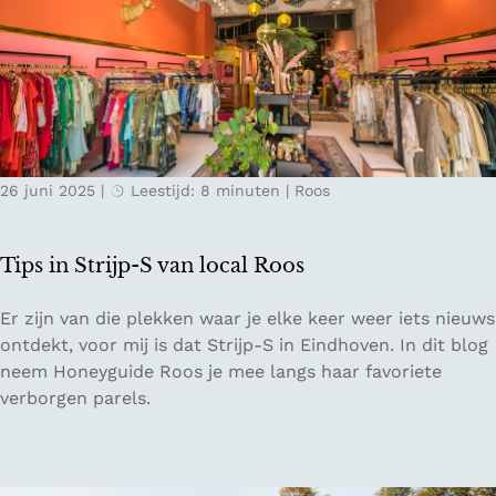
r
h
t
u
j
n
e
v
h
e
o
r
r
h
26 juni 2025
|
Leestijd: 8 minuten
|
Roos
i
a
z
l
o
e
Tips in Strijp-S van local Roos
n
n
:
k
T
Er zijn van die plekken waar je elke keer weer iets nieuws
D
u
i
ontdekt, voor mij is dat Strijp-S in Eindhoven. In dit blog
w
n
p
neem Honeyguide Roos je mee langs haar favoriete
a
t
s
verborgen parels.
a
b
i
l
e
n
t
l
S
o
e