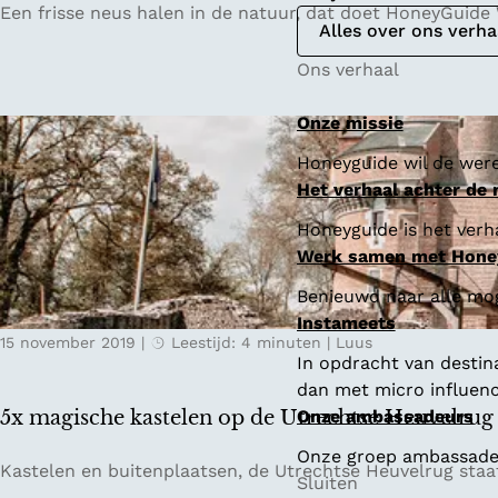
3
Een frisse neus halen in de natuur, dat doet HoneyGuide W
Alles over ons verha
x
m
Ons verhaal
o
o
Onze missie
i
Honeyguide wil de were
e
Het verhaal achter de
n
a
Honeyguide is het verha
t
Werk samen met Hone
u
Benieuwd naar alle mo
u
Instameets
r
15 november 2019
|
Leestijd: 4 minuten
|
Luus
g
In opdracht van destin
e
dan met micro influenc
b
5x magische kastelen op de Utrechtse Heuvelrug
Onze ambassadeurs
i
Onze groep ambassadeur
e
5
Kastelen en buitenplaatsen, de Utrechtse Heuvelrug staat
Sluiten
d
x