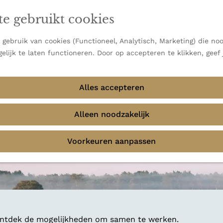
en vooral bekend om zijn indrukwekkende Alpen, maar ook
ast bij
jouw reisstijl
te gebruikt cookies
 uitzichten.
emmingen
gebruik van cookies (Functioneel, Analytisch, Marketing) die noo
f avontuur in de natuur? Onze Honeyguides geven je
elijk te laten functioneren. Door op accepteren te klikken, geef
Alles accepteren
Alleen noodzakelijk
Voorkeuren aanpassen
 ontdek de mogelijkheden om samen te werken.