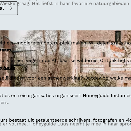
ieske graag. Het liefst in haar favoriete natuurgebieden i
al
ld een mooiere en betere plek maken. Wij delen graag hoe
 naam
al van een vogel in de Afrikaanse wildernis. Ontdek het v
yguide
gelijkheden voor een samenwerking? Ontdek op welke man
aties en reisorganisaties organiseert Honeyguide Instamee
ers.
s bestaat uit getalenteerde schrijvers, fotografen en vi
 er vol mee. Honeyguide Luus neemt je mee in haar sprook