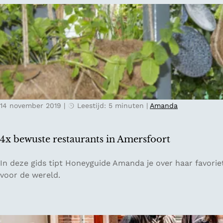
d
i
e
j
U
z
t
o
r
n
e
d
c
e
h
r
t
14 november 2019
|
Leestijd: 5 minuten
|
Amanda
e
s
d
e
e
H
4x bewuste restaurants in Amersfoort
s
e
i
u
4
In deze gids tipt Honeyguide Amanda je over haar favorie
g
v
x
voor de wereld.
n
e
b
h
l
e
o
r
w
t
u
u