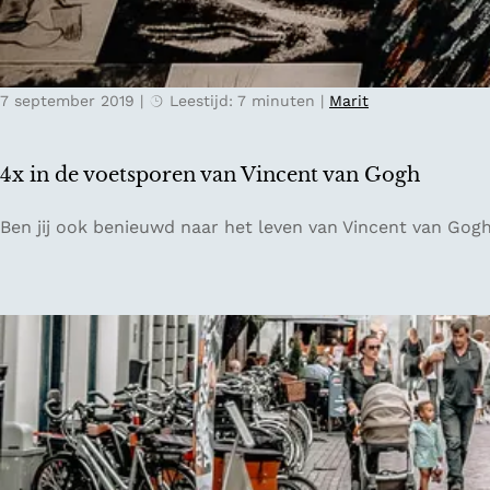
g
a
g
H
7 september 2019
|
Leestijd: 7 minuten
|
Marit
o
l
l
4x in de voetsporen van Vincent van Gogh
a
n
4
Ben jij ook benieuwd naar het leven van Vincent van Gogh
d
x
i
n
d
e
v
o
e
t
s