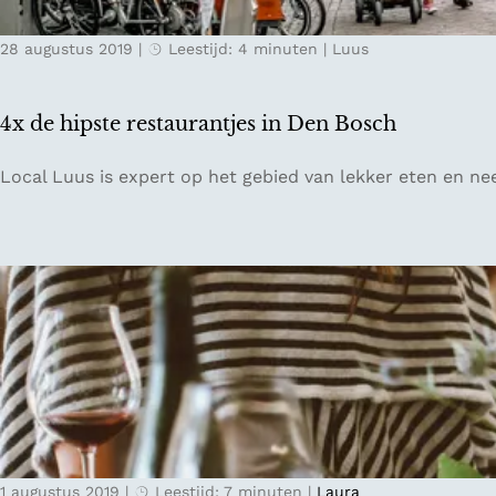
p
28 augustus 2019
|
Leestijd: 4 minuten
|
Luus
o
r
e
4x de hipste restaurantjes in Den Bosch
n
v
4
Local Luus is expert op het gebied van lekker eten en ne
a
x
n
d
V
e
i
h
n
i
c
p
e
s
n
t
t
e
v
r
a
e
n
1 augustus 2019
|
Leestijd: 7 minuten
|
Laura
s