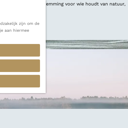
 een veelzijdige bestemming voor wie houdt van natuur,
dzakelijk zijn om de
 alle inspiratie.
 je aan hiermee