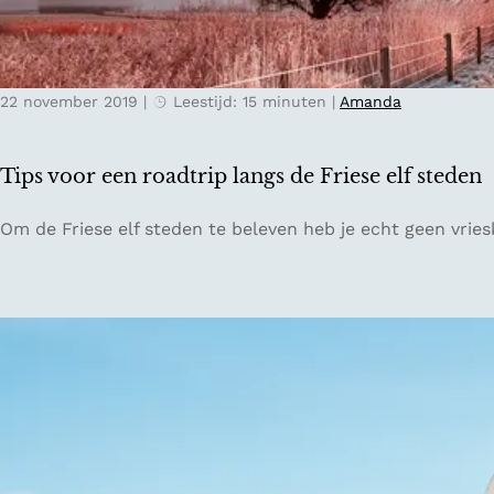
p
l
b
e
i
k
j
22 november 2019
|
Leestijd: 15 minuten
|
Amanda
k
z
e
o
n
n
Tips voor een roadtrip langs de Friese elf steden
o
d
m
e
T
Om de Friese elf steden te beleven heb je echt geen vrie
t
r
i
o
e
p
t
l
s
r
o
v
u
c
o
s
a
o
t
t
r
t
i
e
e
e
e
k
s
n