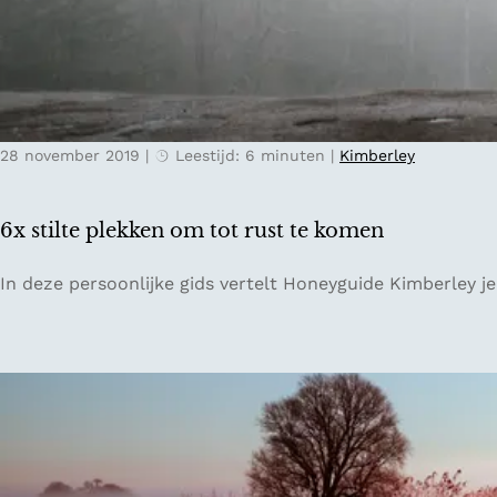
N
r
e
a
d
n
e
t
r
s
l
28 november 2019
|
Leestijd: 6 minuten
|
Kimberley
i
a
n
n
L
d
6x stilte plekken om tot rust te komen
e
e
6
In deze persoonlijke gids vertelt Honeyguide Kimberley j
u
x
w
s
a
t
r
i
d
l
e
t
n
e
o
p