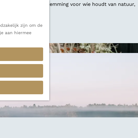
 een veelzijdige bestemming voor wie houdt van natuur,
dzakelijk zijn om de
 alle inspiratie.
 je aan hiermee