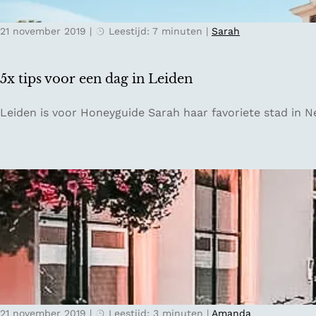
o
r
m
21 november 2019
|
Leestijd: 7 minuten
|
Sarah
o
e
a
n
d
5x tips voor een dag in Leiden
t
r
5
Leiden is voor Honeyguide Sarah haar favoriete stad in Nede
i
x
p
t
l
i
a
p
n
s
g
v
s
o
d
o
e
r
F
e
r
e
i
21 november 2019
|
Leestijd: 3 minuten
|
Amanda
n