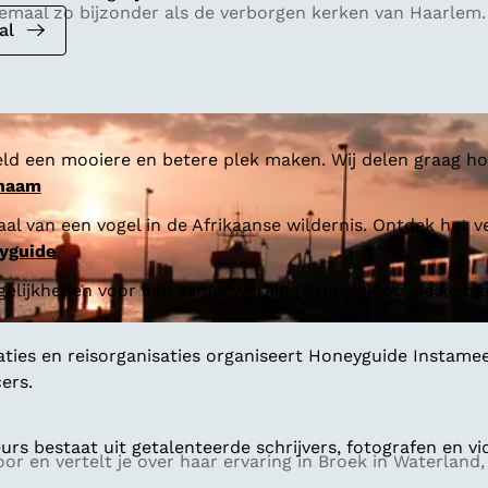
llemaal zo bijzonder als de verborgen kerken van Haarlem.
al
ld een mooiere en betere plek maken. Wij delen graag hoe
 naam
al van een vogel in de Afrikaanse wildernis. Ontdek het v
yguide
gelijkheden voor een samenwerking? Ontdek op welke man
aties en reisorganisaties organiseert Honeyguide Instamee
ers.
s bestaat uit getalenteerde schrijvers, fotografen en vi
or en vertelt je over haar ervaring in Broek in Waterla