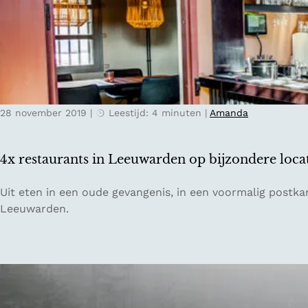
n
r
d
i
e
n
n
Y
a
o
t
k
u
28 november 2019
|
Leestijd: 4 minuten
|
Amanda
u
u
w
r
o
4x restaurants in Leeuwarden op bijzondere locat
r
k
4
Uit eten in een oude gevangenis, in een voormalig postka
s
x
Leeuwarden.
h
r
o
e
p
s
s
t
i
a
n
u