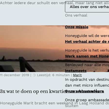
D
Achter iedere deur schuilt een verhaal, maar lang niet a
Alles over ons verha
e
g
Ons verhaal
e
s
Onze missie
c
Honeyguide wil de were
h
Het verhaal achter de
i
e
Honeyguide is het verha
d
Werk samen met Hone
e
Benieuwd naar alle mo
n
Instameets
i
11 december 2019
|
Leestijd: 6 minuten
|
Marit
s
In opdracht van destin
v
dan met micro influenc
a
3x wat te doen op een kwartier van Amsterdam
Onze ambassadeurs
n
Onze groep ambassadeur
H
3
Honeyguide Marit bracht een weekend in Laag Holland do
Sluiten
a
x