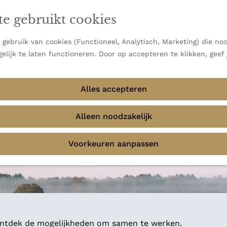
en vooral bekend om zijn indrukwekkende Alpen, maar ook
ast bij
jouw reisstijl
te gebruikt cookies
 uitzichten.
emmingen
gebruik van cookies (Functioneel, Analytisch, Marketing) die noo
f avontuur in de natuur? Onze Honeyguides geven je
elijk te laten functioneren. Door op accepteren te klikken, geef
Alles accepteren
Alleen noodzakelijk
Voorkeuren aanpassen
 ontdek de mogelijkheden om samen te werken.