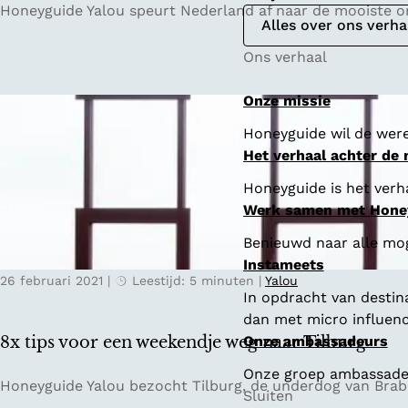
5
Honeyguide Yalou speurt Nederland af naar de mooiste o
Alles over ons verha
x
d
Ons verhaal
e
m
Onze missie
o
Honeyguide wil de were
o
Het verhaal achter de
i
s
Honeyguide is het verha
t
Werk samen met Hone
e
Benieuwd naar alle mo
o
Instameets
n
26 februari 2021
|
Leestijd: 5 minuten
|
Yalou
b
In opdracht van destin
e
dan met micro influenc
k
8x tips voor een weekendje weg naar Tilburg
Onze ambassadeurs
e
Onze groep ambassadeur
n
8
Honeyguide Yalou bezocht Tilburg, de underdog van Braban
Sluiten
d
x