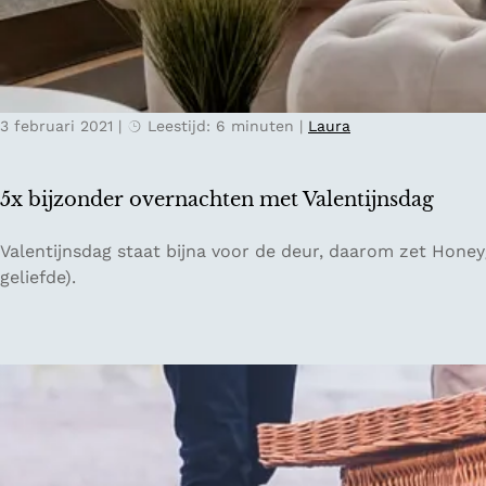
o
e
n
i
3 februari 2021
|
Leestijd: 6 minuten
|
Laura
n
H
a
5x bijzonder overnachten met Valentijnsdag
a
r
5
Valentijnsdag staat bijna voor de deur, daarom zet Hone
l
x
geliefde).
e
b
m
i
j
z
o
n
d
e