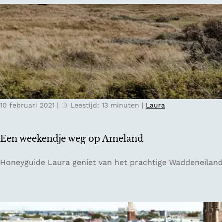
e
j
d
r
e
e
l
w
r
a
e
l
n
g
a
d
n
n
a
d
a
s
r
10 februari 2021
|
Leestijd: 13 minuten
|
Laura
m
T
o
i
o
l
Een weekendje weg op Ameland
i
b
s
u
E
Honeyguide Laura geniet van het prachtige Waddeneiland 
t
r
e
e
g
n
k
w
a
e
s
e