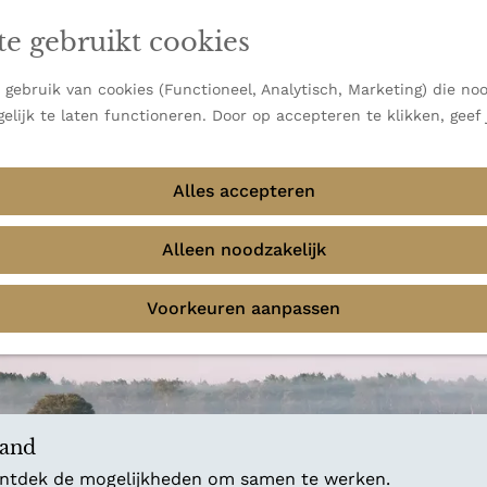
en vooral bekend om zijn indrukwekkende Alpen, maar ook
ast bij
jouw reisstijl
te gebruikt cookies
 uitzichten.
emmingen
gebruik van cookies (Functioneel, Analytisch, Marketing) die noo
f avontuur in de natuur? Onze Honeyguides geven je
elijk te laten functioneren. Door op accepteren te klikken, geef
Alles accepteren
Alleen noodzakelijk
Voorkeuren aanpassen
land
 ontdek de mogelijkheden om samen te werken.