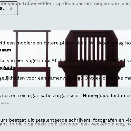
nbekende tulpenvelden. Op deze bestemmingen kun je in 
al
ld een mooiere en betere plek maken. Wij delen graag hoe
 naam
al van een vogel in de Afrikaanse wildernis. Ontdek het v
yguide
gelijkheden voor een samenwerking? Ontdek op welke man
aties en reisorganisaties organiseert Honeyguide Instamee
ers.
s bestaat uit getalenteerde schrijvers, fotografen en vi
t. In dit blog deelt ze 8 tips voor een weekendje weg na