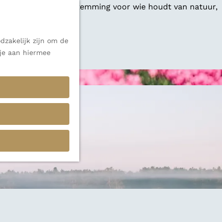
 een veelzijdige bestemming voor wie houdt van natuur,
dzakelijk zijn om de
 alle inspiratie.
 je aan hiermee