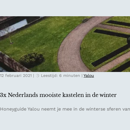
e
t
t
i
u
p
l
s
p
v
e
o
n
o
v
r
e
e
l
e
d
12 februari 2021
|
Leestijd: 6 minuten
|
Yalou
n
e
w
n
e
3x Nederlands mooiste kastelen in de winter
i
e
n
k
3
Honeyguide Yalou neemt je mee in de winterse sferen van 
N
e
x
e
n
N
d
d
e