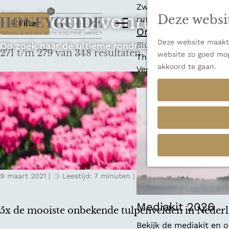
Zwitserland is misschi
Vind een avontuur dat p
Deze websi
W
rust en adembenemende
M
Filter
Ontdek alle best
e
a
Deze website maakt 
G
n
Sluiten
Op zoek naar de ultieme rondreis, een stedentrip o
271 t/m 279 van 348 resultaten
t
website zo goed mog
a
u
Thema's
akkoord te gaan.
n
Verborgen parels
z
a
Terug
Ons verhaal
o
a
r
e
d
k
e
h
j
o
e
m
9 maart 2021
|
Leestijd: 7 minuten
|
Yalou
e
?
p
a
Mediakit 2026
5x de mooiste onbekende tulpenvelden in Neder
g
Bekijk de mediakit en
e