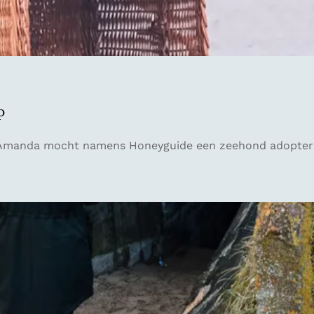
p
bber Amanda mocht namens Honeyguide een zeehond adoptere