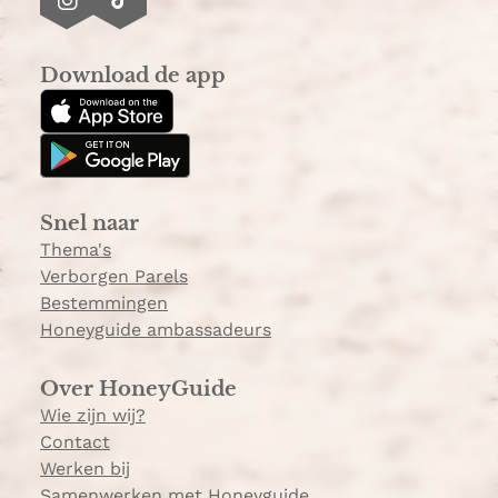
I
T
n
i
s
k
Download de app
t
T
a
o
g
k
r
a
Snel naar
m
Thema's
Verborgen Parels
Bestemmingen
Honeyguide ambassadeurs
Over HoneyGuide
Wie zijn wij?
Contact
Werken bij
Samenwerken met Honeyguide