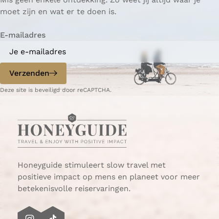
n
o
i
i
i
i
g
i
i
i
i
o
moet zijn en wat er te doen is.
N
r
n
n
n
n
i
n
n
n
n
l
e
i
a
a
a
a
n
a
a
a
a
g
E-mailadres
d
g
a
e
e
e
n
r
p
d
Verzenden
l
a
e
a
g
p
Deze site is beveiligd door reCAPTCHA.
n
i
a
d
n
g
a
i
n
a
Honeyguide stimuleert slow travel met
positieve impact op mens en planeet voor meer
betekenisvolle reiservaringen.