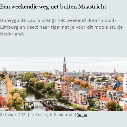
p
a
Een weekendje weg net buiten Maastricht
e
l
s
j
E
Honeyguide Laura brengt het weekend door in Zuid-
v
a
e
Limburg en deelt haar tips met je voor dit mooie stukje
a
n
Nederland.
n
w
l
e
a
e
n
k
g
e
e
n
a
d
f
j
s
e
t
w
a
e
n
31 maart 2021
|
Leestijd: 5 minuten
|
Yalou
g
d
n
s