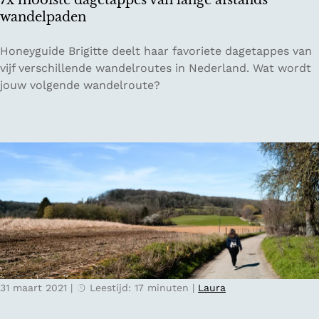
7x mooiste dagetappes van lange afstands
e
d
wandelpaden
n
e
s
n
7
Honeyguide Brigitte deelt haar favoriete dagetappes van
t
s
x
vijf verschillende wandelroutes in Nederland. Wat wordt
e
c
m
jouw volgende wandelroute?
d
o
o
e
a
o
n
c
i
t
h
s
r
i
t
i
n
e
p
g
d
D
b
a
e
i
g
l
j
e
f
C
t
t
h
31 maart 2021
|
Leestijd: 17 minuten
|
Laura
a
e
p
v