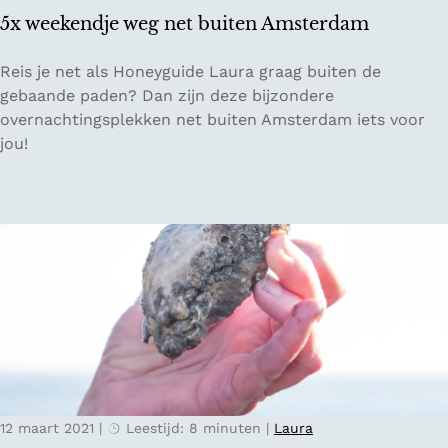
t
5x weekendje weg net buiten Amsterdam
i
e
5
Reis je net als Honeyguide Laura graag buiten de
o
x
gebaande paden? Dan zijn deze bijzondere
p
w
overnachtingsplekken net buiten Amsterdam iets voor
V
e
jou!
l
e
i
k
e
e
l
n
a
d
n
j
d
e
w
e
g
n
12 maart 2021
|
Leestijd: 8 minuten
|
Laura
e