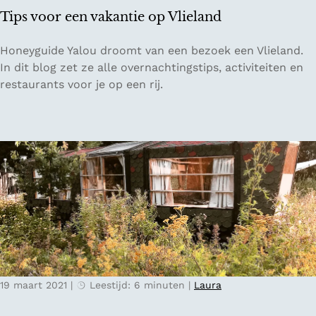
n
Tips voor een vakantie op Vlieland
i
n
T
Honeyguide Yalou droomt van een bezoek een Vlieland.
g
i
In dit blog zet ze alle overnachtingstips, activiteiten en
e
p
restaurants voor je op een rij.
n
s
v
o
o
r
e
e
n
v
a
k
19 maart 2021
|
Leestijd: 6 minuten
|
Laura
a
n