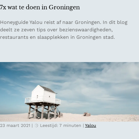
e
w
7x wat te doen in Groningen
t
a
b
n
7
Honeyguide Yalou reist af naar Groningen. In dit blog
u
d
x
deelt ze zeven tips over bezienswaardigheden,
i
e
w
restaurants en slaapplekken in Groningen stad.
t
l
a
e
p
t
n
a
t
M
d
e
a
e
d
a
n
o
s
e
t
n
r
i
i
n
c
G
h
23 maart 2021
|
Leestijd: 7 minuten
|
Yalou
r
t
o